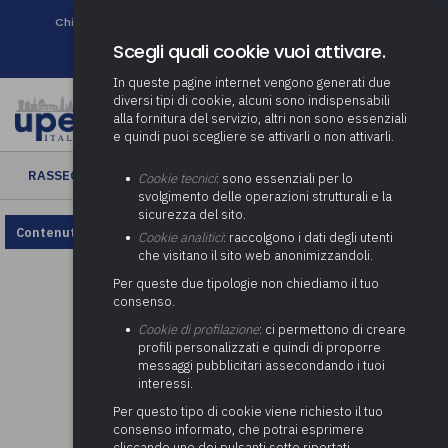
Chi siamo
Come associarsi
DURC e Tracciabilità
Contatti
search
Newsletter
Scegli quali cookie vuoi attivare.
In queste pagine internet vengono generati due
diversi tipi di cookie, alcuni sono indispensabili
alla fornitura del servizio, altri non sono essenziali
e quindi puoi scegliere se attivarli o non attivarli.
RASSEGNA ENTI LOCALI
› Rassegna Enti Locali n. 28/2024
Cookie tecnici
: sono essenziali per lo
svolgimento delle operazioni strutturali e la
sicurezza del sito.
Contenuto non disponibile, rivedi la configurazione dei cookie.
Cookie analitici
: raccolgono i dati degli utenti
che visitano il sito web anonimizzandoli.
Per queste due tipologie non chiediamo il tuo
consenso.
Cookie di profilazione
: ci permettono di creare
profili personalizzati e quindi di proporre
messaggi pubblicitari assecondando i tuoi
interessi.
Per questo tipo di cookie viene richiesto il tuo
consenso informato, che potrai esprimere
cliccando uno dei pulsanti sotto riportati,