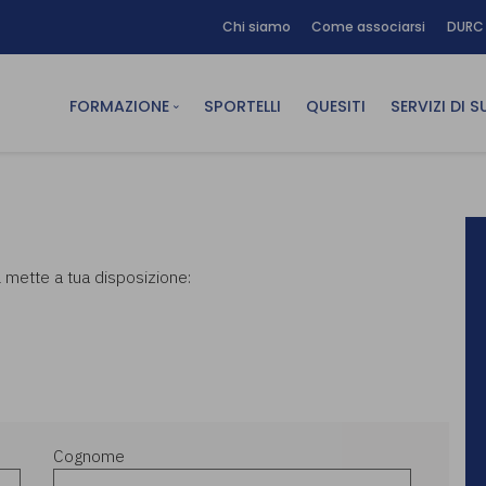
Chi siamo
Come associarsi
DURC 
FORMAZIONE
SPORTELLI
QUESITI
SERVIZI DI 
FAD sincrona (in diretta)
Area Am
FAD asincrona (e-learning)
Area Dig
Formazione obbligatoria
Area Fin
L mette a tua disposizione:
Formazione in aula
Area Te
Formazione in house
Affitto
Piano formativo gratuito
associati
Archivio Formazione
Cognome