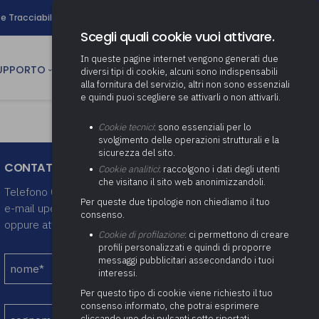
search
e Tracciabilità
Contatti
Newsletter
Scegli quali cookie vuoi attivare.
In queste pagine internet vengono generati due
person
SUPPORTO
CULTURA
AREA RISERVATA
diversi tipi di cookie, alcuni sono indispensabili
alla fornitura del servizio, altri non sono essenziali
e quindi puoi scegliere se attivarli o non attivarli.
ministrativa
Determinazione fondo risorse
Cookie tecnici
: sono essenziali per lo
decentrate
itale
svolgimento delle operazioni strutturali e la
Adeguamento del sistema di
sicurezza del sito.
gestione documentale alle
anziaria
Pratiche previdenziali
CONTATTA LO STAFF UPEL
Cookie analitici
: raccolgono i dati degli utenti
Gestione IVA
nuove linee guida sul
che visitano il sito web anonimizzandoli.
cnica
documento informatico
Prima assistenza e tutoraggio
Telefono 0332 2870 64
Attività di supporto Gare
Gestione IRAP
Per queste due tipologie non chiediamo il tuo
ai comuni per l’attivazione di
e-mail upel@upel.va.it
 sale convegni
Supporto Responsabile della
consenso.
operazioni di PPP
Controllo Pratiche
oppure attraverso il seguente form:
Redazione del Bilancio
Protezione dei Dati (RPD,
(Partenariato Pubblico
Cookie di profilazione
: ci permettono di creare
Energetiche (ex Legge 10/91)
Consolidato
altrimenti denominato Data
Privato)
profili personalizzati e quindi di proporre
Protection Officer, DPO)
messaggi pubblicitari assecondando i tuoi
Controllo Pratiche Sismiche
Relazione di fine e inizio
Società e organismi
interessi.
mandato
Supporto transizione al
partecipati: tutoraggio agli
digitale
adempimenti degli enti locali
Per questo tipo di cookie viene richiesto il tuo
Supporto alla predisposizione
consenso informato, che potrai esprimere
del Piano Economico-
cliccando uno dei pulsanti sotto riportati,