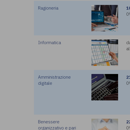
Ragioneria
1
0
Informatica
d
al
Amministrazione
2
digitale
0
Benessere
2
organizzativo e pari
0