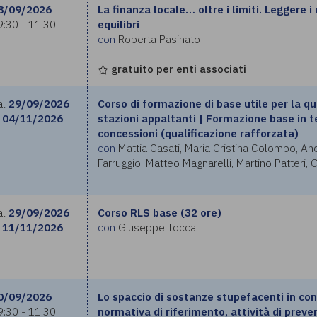
8/09/2026
La finanza locale… oltre i limiti. Leggere i 
9:30 - 11:30
equilibri
con
Roberta Pasinato
gratuito per enti associati
al
29/09/2026
Corso di formazione di base utile per la qu
04/11/2026
stazioni appaltanti | Formazione base in 
concessioni (qualificazione rafforzata)
con
Mattia Casati, Maria Cristina Colombo, A
Farruggio, Matteo Magnarelli, Martino Patteri, 
al
29/09/2026
Corso RLS base (32 ore)
11/11/2026
con
Giuseppe Iocca
0/09/2026
Lo spaccio di sostanze stupefacenti in co
9:30 - 11:30
normativa di riferimento, attività di preve