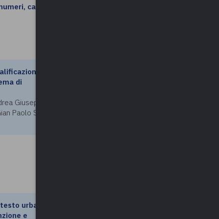
numeri, capire gli
leggi di più
alificazione delle
leggi di più
tema di
ndrea Giuseppe
Gian Paolo Sgargi
leggi di più
ntesto urbano:
leggi di più
nzione e