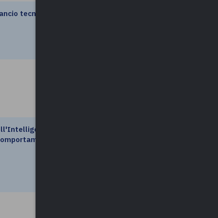
ancio tecnico
leggi di più
leggi di più
ll'Intelligenza
leggi di più
e comportamenti
leggi di più