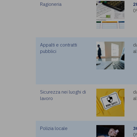
Ragioneria
2
0
Appalti e contratti
d
pubblici
al
Sicurezza nei luoghi di
d
lavoro
al
Polizia locale
3
0