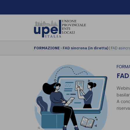
FORMAZIONE
›
FAD sincrona (in diretta)
|
FAD asincro
FORMA
FAD
Webina
basila
A conc
riserv