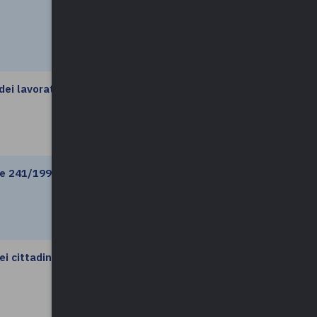
ei lavoratori,
leggi di più
ge 241/1990
leggi di più
i cittadini
leggi di più