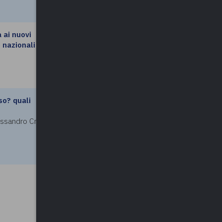
 ai nuovi
leggi di più
 nazionali
o? quali
leggi di più
essandro Crippa,
leggi di più