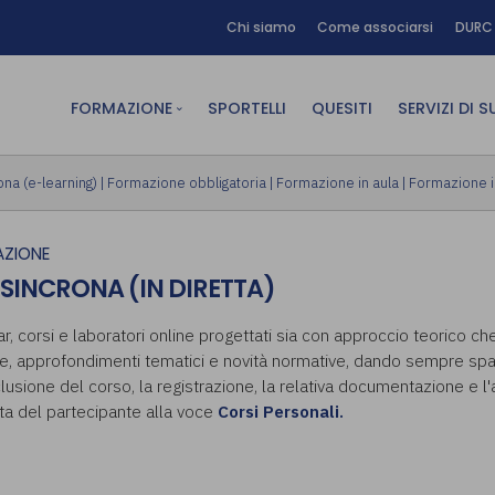
Chi siamo
Come associarsi
DURC 
FORMAZIONE
SPORTELLI
QUESITI
SERVIZI DI 
FAD sincrona (in diretta)
Area Am
na (e-learning)
|
Formazione obbligatoria
|
Formazione in aula
|
Formazione 
FAD asincrona (e-learning)
Area Dig
ZIONE
Formazione obbligatoria
Area Fin
 SINCRONA (IN DIRETTA)
Formazione in aula
Area Te
Formazione in house
Affitto
r, corsi e laboratori online progettati sia con approccio teorico ch
re, approfondimenti tematici e novità normative, dando sempre spazi
Piano formativo gratuito
lusione del corso, la registrazione, la relativa documentazione e l'a
associati
ata del partecipante alla voce
Corsi Personali.
Archivio Formazione