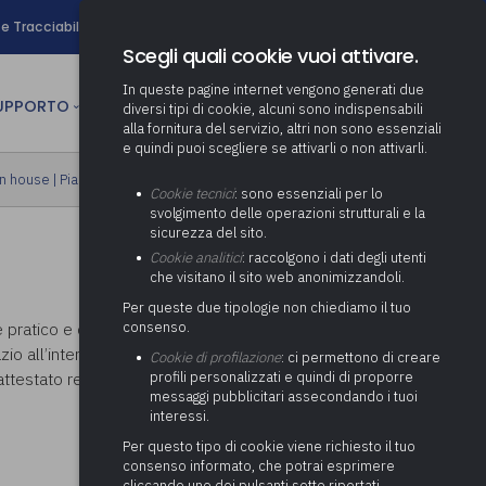
search
e Tracciabilità
Contatti
Newsletter
Scegli quali cookie vuoi attivare.
In queste pagine internet vengono generati due
person
SUPPORTO
CULTURA
AREA RISERVATA
diversi tipi di cookie, alcuni sono indispensabili
alla fornitura del servizio, altri non sono essenziali
e quindi puoi scegliere se attivarli o non attivarli.
ministrativa
in house
|
Piano formativo gratuito associati
Determinazione fondo risorse
Cookie tecnici
: sono essenziali per lo
decentrate
itale
svolgimento delle operazioni strutturali e la
Adeguamento del sistema di
sicurezza del sito.
gestione documentale alle
anziaria
Pratiche previdenziali
Cookie analitici
: raccolgono i dati degli utenti
Gestione IVA
nuove linee guida sul
che visitano il sito web anonimizzandoli.
cnica
documento informatico
Prima assistenza e tutoraggio
Attività di supporto Gare
Gestione IRAP
Per queste due tipologie non chiediamo il tuo
ai comuni per l’attivazione di
 sale convegni
Supporto Responsabile della
e pratico e che affrontano aspetti di formazione
consenso.
operazioni di PPP
Controllo Pratiche
Redazione del Bilancio
Protezione dei Dati (RPD,
(Partenariato Pubblico
o all’interazione con il docente.
Cookie di profilazione
: ci permettono di creare
Energetiche (ex Legge 10/91)
Consolidato
altrimenti denominato Data
Privato)
ttestato resteranno disponibili nell'area
profili personalizzati e quindi di proporre
Protection Officer, DPO)
messaggi pubblicitari assecondando i tuoi
Controllo Pratiche Sismiche
Relazione di fine e inizio
Società e organismi
interessi.
mandato
Supporto transizione al
partecipati: tutoraggio agli
digitale
adempimenti degli enti locali
Per questo tipo di cookie viene richiesto il tuo
Supporto alla predisposizione
consenso informato, che potrai esprimere
del Piano Economico-
cliccando uno dei pulsanti sotto riportati,