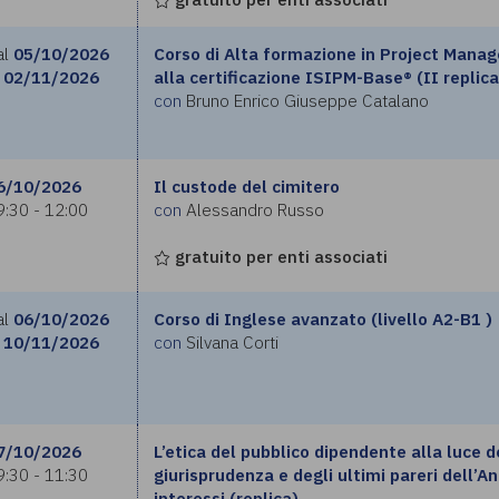
al
05/10/2026
Corso di Alta formazione in Project Manag
02/11/2026
alla certificazione ISIPM-Base® (II replica
con
Bruno Enrico Giuseppe Catalano
6/10/2026
Il custode del cimitero
9:30 - 12:00
con
Alessandro Russo
gratuito per enti associati
al
06/10/2026
Corso di Inglese avanzato (livello A2-B1 )
10/11/2026
con
Silvana Corti
7/10/2026
L’etica del pubblico dipendente alla luce d
9:30 - 11:30
giurisprudenza e degli ultimi pareri dell’An
interessi (replica)