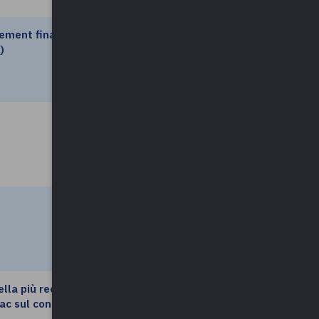
ement finalizzato
leggi di più
)
leggi di più
leggi di più
ella più recente
leggi di più
ac sul conflitto di