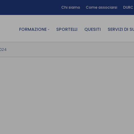
Chi siamo
Come associarsi
DURC 
FORMAZIONE
SPORTELLI
QUESITI
SERVIZI DI 
FAD sincrona (in diretta)
Area Am
2024
FAD asincrona (e-learning)
Area Dig
Formazione obbligatoria
Area Fin
Formazione in aula
Area Te
Formazione in house
Affitto
Piano formativo gratuito
associati
Archivio Formazione