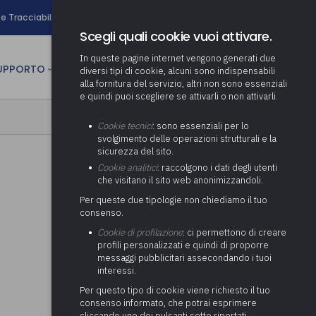
search
e Tracciabilità
Contatti
Newsletter
Scegli quali cookie vuoi attivare.
In queste pagine internet vengono generati due
person
SUPPORTO
CULTURA
AREA RISERVATA
diversi tipi di cookie, alcuni sono indispensabili
alla fornitura del servizio, altri non sono essenziali
e quindi puoi scegliere se attivarli o non attivarli.
ministrativa
Determinazione fondo risorse
Cookie tecnici
: sono essenziali per lo
decentrate
itale
svolgimento delle operazioni strutturali e la
Adeguamento del sistema di
sicurezza del sito.
gestione documentale alle
anziaria
Pratiche previdenziali
Cookie analitici
: raccolgono i dati degli utenti
Gestione IVA
nuove linee guida sul
che visitano il sito web anonimizzandoli.
cnica
documento informatico
Prima assistenza e tutoraggio
Attività di supporto Gare
Gestione IRAP
Per queste due tipologie non chiediamo il tuo
ai comuni per l’attivazione di
 sale convegni
Supporto Responsabile della
consenso.
operazioni di PPP
Controllo Pratiche
Redazione del Bilancio
Protezione dei Dati (RPD,
(Partenariato Pubblico
Cookie di profilazione
: ci permettono di creare
Energetiche (ex Legge 10/91)
Consolidato
altrimenti denominato Data
Privato)
profili personalizzati e quindi di proporre
Protection Officer, DPO)
messaggi pubblicitari assecondando i tuoi
Controllo Pratiche Sismiche
Relazione di fine e inizio
Società e organismi
interessi.
mandato
Supporto transizione al
partecipati: tutoraggio agli
digitale
adempimenti degli enti locali
Per questo tipo di cookie viene richiesto il tuo
Supporto alla predisposizione
consenso informato, che potrai esprimere
del Piano Economico-
cliccando uno dei pulsanti sotto riportati,