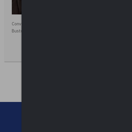
Convegno “La Polizia Locale per la sicurezza della città”,
Busto Arsizio
CHI SIAMO
CONTATTI
NEWSLETTER