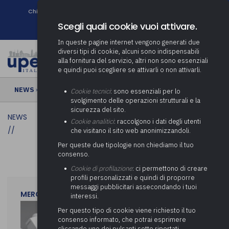
Chi siamo
Come associarsi
DURC e Tracciabilità
Contatti
search
Newsletter
Scegli quali cookie vuoi attivare.
In queste pagine internet vengono generati due
diversi tipi di cookie, alcuni sono indispensabili
alla fornitura del servizio, altri non sono essenziali
e quindi puoi scegliere se attivarli o non attivarli.
NEWS
›
Cookie tecnici
: sono essenziali per lo
svolgimento delle operazioni strutturali e la
sicurezza del sito.
NEWS
Cookie analitici
: raccolgono i dati degli utenti
//
che visitano il sito web anonimizzandoli.
Per queste due tipologie non chiediamo il tuo
consenso.
Cookie di profilazione
: ci permettono di creare
profili personalizzati e quindi di proporre
messaggi pubblicitari assecondando i tuoi
MERCOLEDì 29 LUGLIO 2026
interessi.
Per questo tipo di cookie viene richiesto il tuo
consenso informato, che potrai esprimere
cliccando uno dei pulsanti sotto riportati,