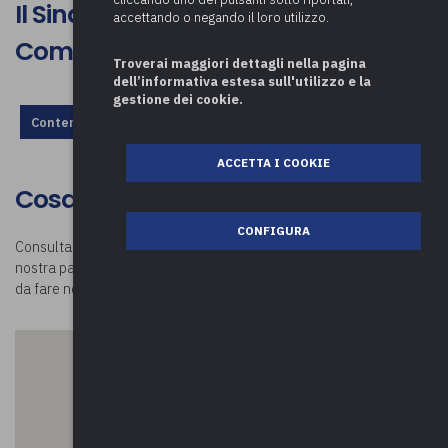
Il Sindaco di Besano presenta il
accettando o negando il loro utilizzo.
Comune
Troverai maggiori dettagli nella pagina
dell’informativa estesa sull'utilizzo e la
gestione dei cookie.
Contenuto non disponibile, rivedi la configurazione dei cookie.
ACCETTA I COOKIE
Cosa visitare a Besano
CONFIGURA
Consulta la mappa e scopri
cosa visitare a Besano
. Visitando la
nostra pagina
Luoghi in Comune
potrai conoscere tutte le attività
da fare nei comuni della provincia di Varese e oltre!