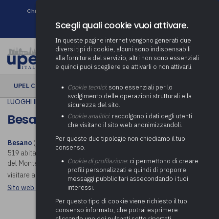
Chi siamo
Come associarsi
DURC e Tracciabilità
Contatti
search
Newsletter
Scegli quali cookie vuoi attivare.
In queste pagine internet vengono generati due
diversi tipi di cookie, alcuni sono indispensabili
alla fornitura del servizio, altri non sono essenziali
e quindi puoi scegliere se attivarli o non attivarli.
UPEL CULTURA
› Besano
Cookie tecnici
: sono essenziali per lo
svolgimento delle operazioni strutturali e la
LUOGHI IN COMUNE
sicurezza del sito.
Besano
Cookie analitici
: raccolgono i dati degli utenti
che visitano il sito web anonimizzandoli.
Per queste due tipologie non chiediamo il tuo
Besano
(Besàan in dialetto varesotto) è un comune italiano di 2
consenso.
519 abitanti della provincia di Varese in Lombardia. Sorge ai piedi
Cookie di profilazione
: ci permettono di creare
del Monte San Giorgio, al confine con la Svizzera. Scopri cosa
profili personalizzati e quindi di proporre
visitare a Besano.
messaggi pubblicitari assecondando i tuoi
interessi.
Sito web istituzionale: Comune di Besano
Per questo tipo di cookie viene richiesto il tuo
consenso informato, che potrai esprimere
cliccando uno dei pulsanti sotto riportati,