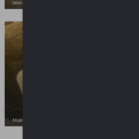
Monte San Giorgio - Patrimonio UNESCO dal 2010
Museo Civico dei Fossili di Besano