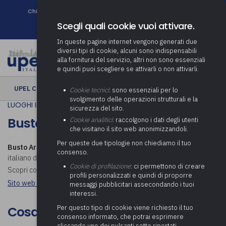
Chi siamo
Come associarsi
DURC e Tracciabilità
Contatti
search
Newsletter
Scegli quali cookie vuoi attivare.
In queste pagine internet vengono generati due
diversi tipi di cookie, alcuni sono indispensabili
alla fornitura del servizio, altri non sono essenziali
e quindi puoi scegliere se attivarli o non attivarli.
UPEL CULTURA
› Busto Arsizio
Cookie tecnici
: sono essenziali per lo
svolgimento delle operazioni strutturali e la
LUOGHI IN COMUNE
sicurezza del sito.
Busto Arsizio
Cookie analitici
: raccolgono i dati degli utenti
che visitano il sito web anonimizzandoli.
Per queste due tipologie non chiediamo il tuo
Busto Arsizio
(
Büsti Gràndi
in dialetto bustocco) è un comune
consenso.
italiano di 83 079 abitanti della provincia di Varese, in Lombardia.
Cookie di profilazione
: ci permettono di creare
Scopri cosa visitare a Busto Arsizio.
profili personalizzati e quindi di proporre
Sito web istituzionale: Comune di Busto Arsizio
messaggi pubblicitari assecondando i tuoi
interessi.
Per questo tipo di cookie viene richiesto il tuo
Cosa visitare a Busto Arsizio
consenso informato, che potrai esprimere
cliccando uno dei pulsanti sotto riportati,