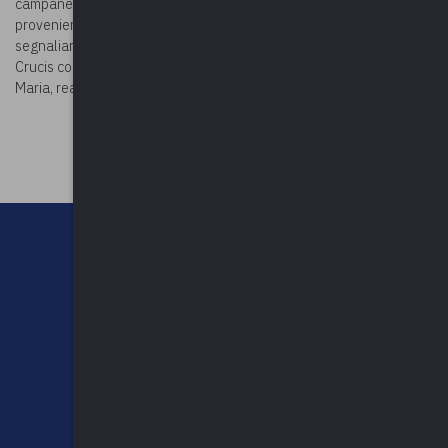
campane. La chiesa conserva un
crocifisso ligneo del Cinquecento
,
proveniente dall’
ex chiesa di San Giulio
. Tra le decorazioni
segnaliamo una grande rappresentazione di San Pio X, una Via
Crucis con formelle in bronzo e pannelli sulla vita di Cristo e di
Maria, realizzate da Angelo De Natale.
©Foto
©Riproduzione riservata
CHI SIAMO
CONTATTI
NEWSLETTER
PRIVACY POLICY