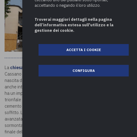
accettando o negando il loro utilizzo.
Troverai maggiori dettagli nella pagina
dell’informativa estesa sull'utilizzo e la
gestione dei cookie.
ACCETTA I COOKIE
La
chiesa di San Pietro
si trova in una zona residenziale di
CONFIGURA
Cassano Magnago, costruita tra il 1954 – 56 proprio in seguito alla
nascita di un nuovo agglomerato e ai massicci flussi migratori. È
anche intitolata all’
Immacolata Concezione
e a
San Pio X
. La chiesa
ha un impianto rettangolare con aula unica, presbiterio con arco
trionfale ed abside semicircolare. La struttura del telaio in
cemento armato è visibile all’interno e scandisce le pareti e il
soffitto. La facciata è a capanna, con la sezione centrale più
avanzata rispetto alle ali laterali. L’ingresso è inscritto in un arco e
sormontato da una grande lunetta con un bassorilievo. La parte
finale della facciata è occupata dal campanile a vela con tre