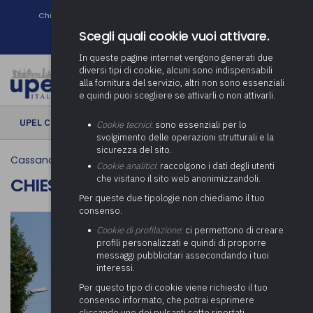
Chi siamo
Come associarsi
DURC e Tracciabilità
Contatti
search
Newsletter
Scegli quali cookie vuoi attivare.
In queste pagine internet vengono generati due
diversi tipi di cookie, alcuni sono indispensabili
alla fornitura del servizio, altri non sono essenziali
e quindi puoi scegliere se attivarli o non attivarli.
UPEL CULTURA
› Chiesa di San Pietro Apostolo
Cookie tecnici
: sono essenziali per lo
svolgimento delle operazioni strutturali e la
sicurezza del sito.
Cassano Magnago
Cookie analitici
: raccolgono i dati degli utenti
che visitano il sito web anonimizzandoli.
CHIESA DI SAN PIETRO APOSTOLO
Per queste due tipologie non chiediamo il tuo
consenso.
Cookie di profilazione
: ci permettono di creare
profili personalizzati e quindi di proporre
messaggi pubblicitari assecondando i tuoi
interessi.
Per questo tipo di cookie viene richiesto il tuo
consenso informato, che potrai esprimere
cliccando uno dei pulsanti sotto riportati,