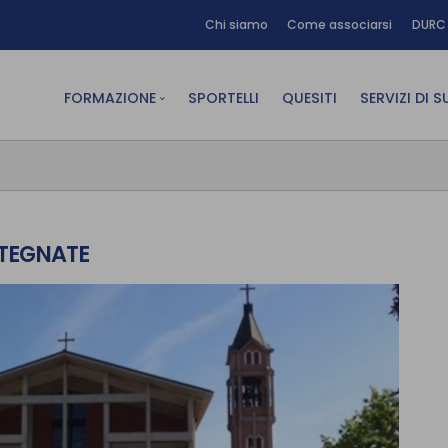
Chi siamo
Come associarsi
DURC 
FORMAZIONE
SPORTELLI
QUESITI
SERVIZI DI 
FAD sincrona (in diretta)
Area Am
FAD asincrona (e-learning)
Area Dig
Formazione obbligatoria
Area Fin
STEGNATE
Formazione in aula
Area Te
Formazione in house
Affitto
Piano formativo gratuito
associati
Archivio Formazione