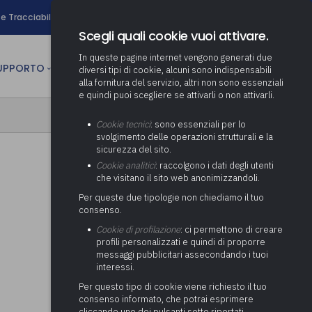
search
e Tracciabilità
Contatti
Newsletter
Scegli quali cookie vuoi attivare.
In queste pagine internet vengono generati due
person
SUPPORTO
CULTURA
AREA RISERVATA
diversi tipi di cookie, alcuni sono indispensabili
alla fornitura del servizio, altri non sono essenziali
e quindi puoi scegliere se attivarli o non attivarli.
ministrativa
Determinazione fondo risorse
Cookie tecnici
: sono essenziali per lo
decentrate
itale
svolgimento delle operazioni strutturali e la
Adeguamento del sistema di
sicurezza del sito.
gestione documentale alle
anziaria
Pratiche previdenziali
Cookie analitici
: raccolgono i dati degli utenti
Gestione IVA
nuove linee guida sul
che visitano il sito web anonimizzandoli.
cnica
documento informatico
Prima assistenza e tutoraggio
Attività di supporto Gare
Gestione IRAP
Per queste due tipologie non chiediamo il tuo
ai comuni per l’attivazione di
 sale convegni
Supporto Responsabile della
consenso.
operazioni di PPP
Controllo Pratiche
Redazione del Bilancio
Protezione dei Dati (RPD,
(Partenariato Pubblico
Cookie di profilazione
: ci permettono di creare
Energetiche (ex Legge 10/91)
Consolidato
altrimenti denominato Data
Privato)
profili personalizzati e quindi di proporre
Protection Officer, DPO)
messaggi pubblicitari assecondando i tuoi
Controllo Pratiche Sismiche
Relazione di fine e inizio
Società e organismi
interessi.
mandato
Supporto transizione al
partecipati: tutoraggio agli
digitale
adempimenti degli enti locali
Per questo tipo di cookie viene richiesto il tuo
Supporto alla predisposizione
consenso informato, che potrai esprimere
del Piano Economico-
cliccando uno dei pulsanti sotto riportati,