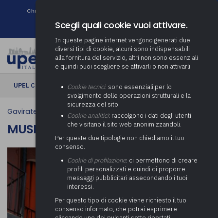
Chi siamo
Come associarsi
DURC e Tracciabilità
Contatti
search
Newsletter
Scegli quali cookie vuoi attivare.
In queste pagine internet vengono generati due
diversi tipi di cookie, alcuni sono indispensabili
alla fornitura del servizio, altri non sono essenziali
e quindi puoi scegliere se attivarli o non attivarli.
UPEL CULTURA
› Museo della Pipa
Cookie tecnici
: sono essenziali per lo
svolgimento delle operazioni strutturali e la
sicurezza del sito.
Gavirate
Cookie analitici
: raccolgono i dati degli utenti
che visitano il sito web anonimizzandoli.
MUSEO DELLA PIPA
Per queste due tipologie non chiediamo il tuo
consenso.
Cookie di profilazione
: ci permettono di creare
profili personalizzati e quindi di proporre
messaggi pubblicitari assecondando i tuoi
interessi.
Per questo tipo di cookie viene richiesto il tuo
consenso informato, che potrai esprimere
cliccando uno dei pulsanti sotto riportati,