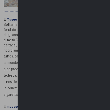
Il
Museo della Pipa
di Gavirate, costituito sul finire degli anni
Settanta, è stato il primo in Italia dedicato alle pipe. È stato
fondato da Alberto Paronelli, collezionista e ricercatore di pipe sin
dagli anni Quaranta. La raccolta ha sede in una tipica casa rustica
di metà Ottocento ed accoglie anche utensili, macchinari, volumi
cartacei, porcellane e terrecotte. Tra gli oltre 30 mila pezzi
ricordiamo:
tutto il campionario della Rossi Pipe, la più grande fabbrica di pipe
al mondo degli anni Cinquanta;
pipe precolombiane dell’America Centrale, le pipe in porcellana
tedesca, le pipe in schiuma di mare, narghilè, le pipe da oppio
cinesi, le antiche pipe Incas e la pipa di Nicola Romanov in ebano;
la collezione di vasi da tabacco, di tabacchiere, di bocchini da
sigaretta e di accendini.
Il
museo
è visitabile su richiesta telefonando al 340 744 4130