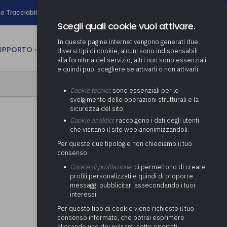
search
e Tracciabilità
Contatti
Newsletter
Scegli quali cookie vuoi attivare.
In queste pagine internet vengono generati due
person
SUPPORTO
CULTURA
AREA RISERVATA
diversi tipi di cookie, alcuni sono indispensabili
alla fornitura del servizio, altri non sono essenziali
e quindi puoi scegliere se attivarli o non attivarli.
ministrativa
Determinazione fondo risorse
Cookie tecnici
: sono essenziali per lo
decentrate
itale
svolgimento delle operazioni strutturali e la
Adeguamento del sistema di
sicurezza del sito.
gestione documentale alle
anziaria
Pratiche previdenziali
Cookie analitici
: raccolgono i dati degli utenti
Gestione IVA
nuove linee guida sul
che visitano il sito web anonimizzandoli.
cnica
documento informatico
Prima assistenza e tutoraggio
Attività di supporto Gare
Gestione IRAP
Per queste due tipologie non chiediamo il tuo
ai comuni per l’attivazione di
 sale convegni
Supporto Responsabile della
consenso.
operazioni di PPP
Controllo Pratiche
Redazione del Bilancio
Protezione dei Dati (RPD,
(Partenariato Pubblico
Cookie di profilazione
: ci permettono di creare
Energetiche (ex Legge 10/91)
Consolidato
altrimenti denominato Data
Privato)
profili personalizzati e quindi di proporre
Protection Officer, DPO)
messaggi pubblicitari assecondando i tuoi
Controllo Pratiche Sismiche
Relazione di fine e inizio
Società e organismi
interessi.
mandato
Supporto transizione al
partecipati: tutoraggio agli
digitale
adempimenti degli enti locali
Per questo tipo di cookie viene richiesto il tuo
Supporto alla predisposizione
consenso informato, che potrai esprimere
del Piano Economico-
cliccando uno dei pulsanti sotto riportati,