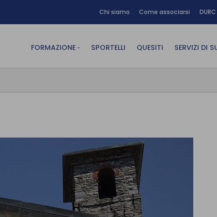
Chi siamo
Come associarsi
DURC 
FORMAZIONE
SPORTELLI
QUESITI
SERVIZI DI 
FAD sincrona (in diretta)
Area Am
FAD asincrona (e-learning)
Area Dig
Formazione obbligatoria
Area Fin
Formazione in aula
Area Te
Formazione in house
Affitto
Piano formativo gratuito
associati
Archivio Formazione