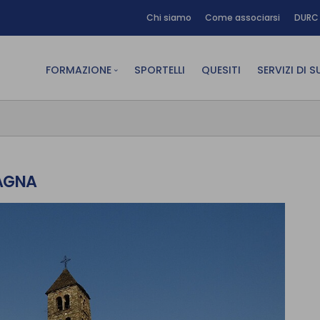
Chi siamo
Come associarsi
DURC 
FORMAZIONE
SPORTELLI
QUESITI
SERVIZI DI 
FAD sincrona (in diretta)
Area Am
FAD asincrona (e-learning)
Area Dig
Formazione obbligatoria
Area Fin
PAGNA
Formazione in aula
Area Te
Formazione in house
Affitto
Piano formativo gratuito
associati
Archivio Formazione