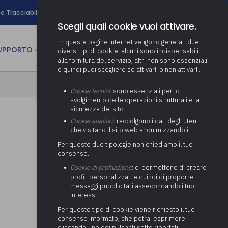
search
e Tracciabilità
Contatti
Newsletter
Scegli quali cookie vuoi attivare.
In queste pagine internet vengono generati due
person
SUPPORTO
CULTURA
AREA RISERVATA
diversi tipi di cookie, alcuni sono indispensabili
alla fornitura del servizio, altri non sono essenziali
e quindi puoi scegliere se attivarli o non attivarli.
ministrativa
Determinazione fondo risorse
Cookie tecnici
: sono essenziali per lo
decentrate
itale
svolgimento delle operazioni strutturali e la
Adeguamento del sistema di
sicurezza del sito.
gestione documentale alle
anziaria
Pratiche previdenziali
Cookie analitici
: raccolgono i dati degli utenti
Gestione IVA
nuove linee guida sul
che visitano il sito web anonimizzandoli.
cnica
documento informatico
Prima assistenza e tutoraggio
Attività di supporto Gare
Gestione IRAP
Per queste due tipologie non chiediamo il tuo
ai comuni per l’attivazione di
 sale convegni
Supporto Responsabile della
consenso.
operazioni di PPP
Controllo Pratiche
Redazione del Bilancio
Protezione dei Dati (RPD,
(Partenariato Pubblico
Cookie di profilazione
: ci permettono di creare
Energetiche (ex Legge 10/91)
Consolidato
altrimenti denominato Data
Privato)
profili personalizzati e quindi di proporre
Protection Officer, DPO)
messaggi pubblicitari assecondando i tuoi
Controllo Pratiche Sismiche
Relazione di fine e inizio
Società e organismi
interessi.
mandato
Supporto transizione al
partecipati: tutoraggio agli
digitale
adempimenti degli enti locali
Per questo tipo di cookie viene richiesto il tuo
Supporto alla predisposizione
consenso informato, che potrai esprimere
del Piano Economico-
cliccando uno dei pulsanti sotto riportati,