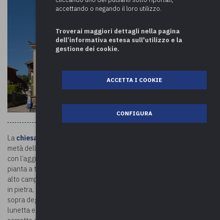
accettando o negando il loro utilizzo.
Troverai maggiori dettagli nella pagina
dell’informativa estesa sull'utilizzo e la
gestione dei cookie.
ACCETTA I COOKIE
CONFIGURA
La
chiesa di Motte
è stata costruita tra il Settecento e la prima
metà dell’Ottocento. Tra il 1903 e il 1904 la struttura fu ampliata,
con l’aggiunta delle navate laterali. Si presenta oggi con una
pianta a tre navate senza transetto, con abside semicircolare e un
alto campanile. Circondata da un grazioso sagrato con balaustra
in pietra, la facciata è di stampo classico con profilo a salienti. Al di
sopra degli ingressi sono posizionate tre vetrate artistiche a
lunetta e il portale principale è protetto da un pronao ad arco,