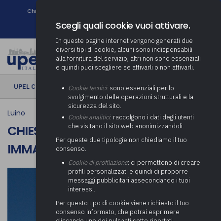
Chi siamo
Come associarsi
DURC e Tracciabilità
Contatti
search
Newsletter
Scegli quali cookie vuoi attivare.
In queste pagine internet vengono generati due
diversi tipi di cookie, alcuni sono indispensabili
alla fornitura del servizio, altri non sono essenziali
e quindi puoi scegliere se attivarli o non attivarli.
UPEL CULTURA
› Chiesa di Santa Maria Immacolata | Motte
Cookie tecnici
: sono essenziali per lo
svolgimento delle operazioni strutturali e la
sicurezza del sito.
Luino
Cookie analitici
: raccolgono i dati degli utenti
che visitano il sito web anonimizzandoli.
CHIESA DI SANTA MARIA
Per queste due tipologie non chiediamo il tuo
IMMACOLATA | MOTTE
consenso.
Cookie di profilazione
: ci permettono di creare
profili personalizzati e quindi di proporre
messaggi pubblicitari assecondando i tuoi
interessi.
Per questo tipo di cookie viene richiesto il tuo
consenso informato, che potrai esprimere
cliccando uno dei pulsanti sotto riportati,