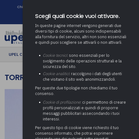
Chi siamo
Come associarsi
DURC e Tracciabilità
Contatti
search
Newsletter
Scegli quali cookie vuoi attivare.
In queste pagine internet vengono generati due
diversi tipi di cookie, alcuni sono indispensabili
alla fornitura del servizio, altri non sono essenziali
e quindi puoi scegliere se attivarli o non attivarli.
UPEL CULTURA
› Torre Schiaparelli
Cookie tecnici
: sono essenziali per lo
svolgimento delle operazioni strutturali e la
sicurezza del sito.
Cookie analitici
: raccolgono i dati degli utenti
TORRE SCHIAPARELLI
che visitano il sito web anonimizzandoli.
Per queste due tipologie non chiediamo il tuo
consenso.
Cookie di profilazione
: ci permettono di creare
profili personalizzati e quindi di proporre
messaggi pubblicitari assecondando i tuoi
interessi.
Per questo tipo di cookie viene richiesto il tuo
consenso informato, che potrai esprimere
cliccando uno dei pulsanti sotto riportati,