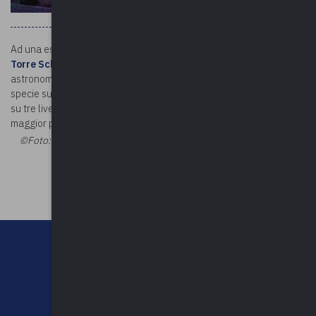
Ad una estremità del parco comunale di Origgio si conserva la
Torre Schiaparelli
. Da qui Giovanni Virginio Schiaparelli,
astronomo e storico della scienza, compì importanti ricerche,
specie sulle comete. La torretta è in stile medievale e si sviluppa
su tre livelli, compreso l’ultimo terrazzato, da cui avvenivano la
maggior parte delle osservazioni astronomiche.
©Foto:
Fiore dod - Opera propria, CC BY-SA 3.0
©Riproduzione
riservata
CHI SIAMO
CONTATTI
NEWSLETTER
PRIVACY POLICY