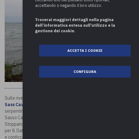
accettando o negando il loro utilizzo.
Troverai maggiori dettagli nella pagina
dell’informativa estesa sull'utilizzo e la
gestione dei cookie.
ACCETTA I COOKIE
CONFIGURA
Sulle rive del Lago Maggiore, quasi al confine con Ispra, si trova il
Sass Cavalàsc
. Si tratta di un monumentale masso erratico in
serpentino, riconosciuto come Monumento naturale regionale del
Sasso Cavallazzo. Descritto per la prima volta dal geologo Antonio
Stoppani, il masso ha una forma a parallelepipedo e misura 5 metri
per 8. Data la forte inclinazione, è probabile che la parte sommersa
e conficcata nel terreno sia imponente. Il macigno si erge a pochi