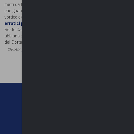
metri dalla riva e conserva una piccola marmitta alla base del lato
che guarda verso il lago, ovvero una cavità cilindrica scavata da un
vortice d’acqua e da ciottoli. Il Sass Cavalàsc è uno dei tanti
massi
erratici presenti a Ranco
e nei comuni limitrofi di Angera, Ispra e
Sesto Calende. Testimoni dell’ultima glaciazione, si ipotizza che
abbiano avuto origine da una colossale frana avvenuta nelle valli
del Gottardo o del Sempione.
©Foto:
Torsade de Pointes - Opera propria, CC0
©Riproduzione
riservata
CHI SIAMO
CONTATTI
NEWSLETTER
PRIVACY POLICY