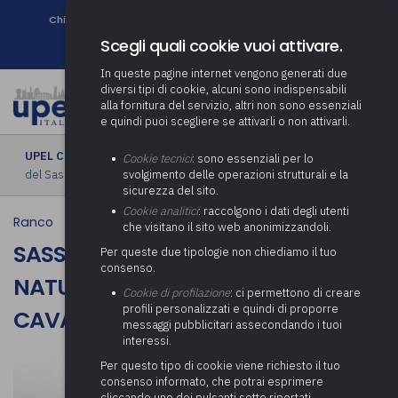
Chi siamo
Come associarsi
DURC e Tracciabilità
Contatti
search
Newsletter
Scegli quali cookie vuoi attivare.
In queste pagine internet vengono generati due
diversi tipi di cookie, alcuni sono indispensabili
alla fornitura del servizio, altri non sono essenziali
e quindi puoi scegliere se attivarli o non attivarli.
UPEL CULTURA
› Sass Cavalàsc - Monumento Naturale Regionale
Cookie tecnici
: sono essenziali per lo
del Sasso Cavallazzo
svolgimento delle operazioni strutturali e la
sicurezza del sito.
Cookie analitici
: raccolgono i dati degli utenti
Ranco
che visitano il sito web anonimizzandoli.
SASS CAVALàSC - MONUMENTO
Per queste due tipologie non chiediamo il tuo
consenso.
NATURALE REGIONALE DEL SASSO
Cookie di profilazione
: ci permettono di creare
profili personalizzati e quindi di proporre
CAVALLAZZO
messaggi pubblicitari assecondando i tuoi
interessi.
Per questo tipo di cookie viene richiesto il tuo
consenso informato, che potrai esprimere
cliccando uno dei pulsanti sotto riportati,