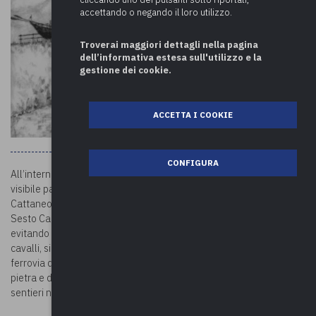
accettando o negando il loro utilizzo.
Troverai maggiori dettagli nella pagina
dell’informativa estesa sull'utilizzo e la
gestione dei cookie.
ACCETTA I COOKIE
CONFIGURA
All’interno della brughiera della frazione Coarezza è ancora
visibile parte dell’
ipposidra
costruita nel 1858 per volontà di Carlo
Cattaneo. Il tracciato collegava Lonate Pozzolo con l’alzaia di
Sesto Calende e aveva lo scopo di far risalire le barche dal Ticino
evitando le rapide. Le imbarcazioni, caricate su carri trainati da
cavalli, si muovevano su una via ferrata a binari. Dell’antica
ferrovia delle barche resta parte del percorso in trincea, cippi in
pietra e diversi ponti, di cui alcuni ancora intatti e ora inglobati nei
sentieri naturalistici del Parco Naturale del Ticino.
©Riproduzione riservata