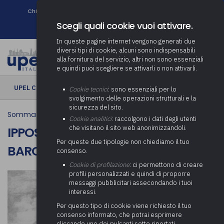
Chi siamo
Come associarsi
DURC e Tracciabilità
Contatti
search
Newsletter
Scegli quali cookie vuoi attivare.
In queste pagine internet vengono generati due
diversi tipi di cookie, alcuni sono indispensabili
alla fornitura del servizio, altri non sono essenziali
e quindi puoi scegliere se attivarli o non attivarli.
UPEL CULTURA
› Ipposidra - Ferrovia delle Barche
Cookie tecnici
: sono essenziali per lo
svolgimento delle operazioni strutturali e la
sicurezza del sito.
Somma Lombardo
Cookie analitici
: raccolgono i dati degli utenti
che visitano il sito web anonimizzandoli.
IPPOSIDRA - FERROVIA DELLE
Per queste due tipologie non chiediamo il tuo
BARCHE
consenso.
Cookie di profilazione
: ci permettono di creare
profili personalizzati e quindi di proporre
messaggi pubblicitari assecondando i tuoi
interessi.
Per questo tipo di cookie viene richiesto il tuo
consenso informato, che potrai esprimere
cliccando uno dei pulsanti sotto riportati,