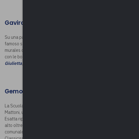
Gavirate
Su una parete esterna della Scuola Elementare Risorgimento il
famoso street artist Andrea Ravo Mattoni ha realizzato un enorme
murales di undici metri per sette. L’opera riprodotta, interamente
con le bombolette spray, è il romantico
Ultimo bacio di Romeo e
Giulietta
, realizzata da Francesco Hayez con olio su tela nel 1823.
Gemonio
La Scuola Elementare Curti ospita un murales dell’artista Ravo
Mattoni, una riproduzione del
Suonatore di liuto
di Caravaggio.
Esatta riproduzione del dipinto di Michelangelo Merisi, il murales è
alto oltre dieci metri. Commissionata dall’amministrazione
comunale, l’opera è parte del progetto di “Recupero del
Classicismo nel Contemporaneo”, con cui lo street artist intende