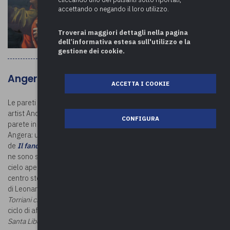
accettando o negando il loro utilizzo.
Troverai maggiori dettagli nella pagina
dell’informativa estesa sull'utilizzo e la
gestione dei cookie.
Angera
ACCETTA I COOKIE
Le pareti esterne di Angera ospitano diverse opere dello street
artist Andrea Ravo Mattoni. La prima risale al 2016 quando, su una
CONFIGURA
parete in via Mario Greppi, l’artista ha rappresentato il Fanciullo di
Angera: una riproduzione con colori spray (oltre 180 bombolette)
de
Il fanciullo con canestro di frutta
di Caravaggio. A quest’opera
ne sono seguite altre sei, con la realizzazione di una pinacoteca a
cielo aperto. Le nuove riproduzioni, sempre collocate sui muri del
centro storico, rappresentano: -
La Scapiliata,
tratta da un dipinto
di Leonardo da Vinci -
Sant'Antonio Abate
- Particolare di
Napo
Torriani che implora la pietà del vescovo Ottone Visconti
, tratto dal
ciclo di affreschi della Sala di Giustizia della Rocca di Angera -
Santa Liberata
-
San Quirico
- Ludovico il Moro