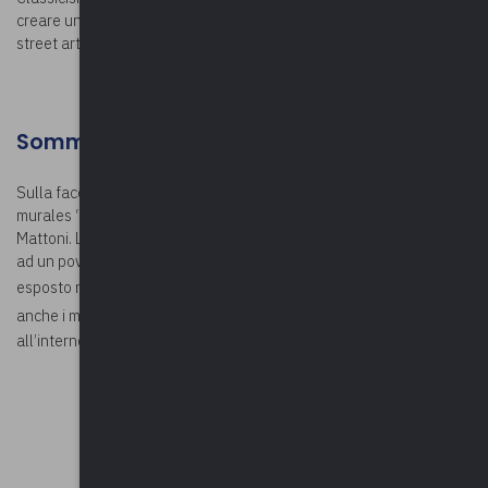
creare una galleria d’arte a cielo aperto. Ulteriori vivaci opere di
street art sono presenti su altri edifici del plesso scolastico.
Somma Lombardo
Sulla facciata dell’ex albergo Sempione, in Via Milano, si trova il
murales “
La Carità
”, realizzato nel 2019 dall’artista Andrea Ravo
Mattoni. L’opera raffigura una nobildonna intenta a fare la carità
ad un povero uomo e riprende un un dipinto del XVII secolo
esposto nel
Castello Visconti di San Vito
. Da ricordare, nella città,
anche i murales de
La Cattedrale
, suggestivo spazio eventi nato
all’interno di una vecchia fabbrica.
© Andrea Ravo Mattoni
©Riproduzione riservata