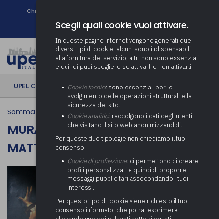
Chi siamo
Come associarsi
DURC e Tracciabilità
Contatti
search
Newsletter
Scegli quali cookie vuoi attivare.
In queste pagine internet vengono generati due
diversi tipi di cookie, alcuni sono indispensabili
alla fornitura del servizio, altri non sono essenziali
e quindi puoi scegliere se attivarli o non attivarli.
UPEL CULTURA
› Murales di Andrea "Ravo" Mattoni
Cookie tecnici
: sono essenziali per lo
svolgimento delle operazioni strutturali e la
sicurezza del sito.
Somma Lombardo
Cookie analitici
: raccolgono i dati degli utenti
che visitano il sito web anonimizzandoli.
MURALES DI ANDREA "RAVO"
Per queste due tipologie non chiediamo il tuo
MATTONI
consenso.
Cookie di profilazione
: ci permettono di creare
profili personalizzati e quindi di proporre
messaggi pubblicitari assecondando i tuoi
interessi.
Per questo tipo di cookie viene richiesto il tuo
consenso informato, che potrai esprimere
cliccando uno dei pulsanti sotto riportati,