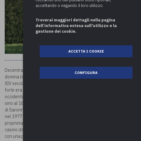
accettando o negando il loro utilizzo.
Troverai maggiori dettagli nella pagina
dell’informativa estesa sull'utilizzo e la
gestione dei cookie.
ACCETTA I COOKIE
Decentrato rispetto alla frazione di Caidate e su un’altura da cui
CONFIGURA
domina la valle, si trova il
Castello Visconteo.
È stato costruito nel
XIV secolo da un ramo dei Visconti legati ai feudi di Albizzate. Il
forte era parte dell’antico sistema difensivo lungo la fascia nord-
occidentale delle Alpi. I Visconti furono i proprietari del castello
sino al 1614, quando per matrimonio passò alla famiglia Bigli, Conti
di Saronno. Passò in seguito ai Conti Confalonieri – Strattman e
nel 1977 è stato ereditato dai Conti Barbiano di Belgiojoso, attuali
proprietari. Il maniero nasce all'inizio del Quattrocento come
casino da caccia ma è stato più volte rivisitato. Oggi si presenta
con una pianta quadrangolare, con un grande cortile centrale e