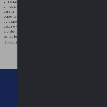
una massiccia torre quadrata di origine tardo romana. La facciata
principale, esposta ad ovest, si sviluppa su due piani e presenta
caratteri medievali, quali le torrette circolari e la merlatura sulla
copertura. Il castello è immerso in un ampio parco all’inglese con
tigli, ippocastani e pini rossi. Del complesso fanno parte anche le
cascine Pianca, Villanova e ex Chinetti, pregevoli esempi di
architettura rurale del Settecento. Di proprietà privata, non è
visitabile.
©Foto:
Dario Crespi - Opera propria, CC BY-SA 4.0
©Riproduzione
riservata
CHI SIAMO
CONTATTI
NEWSLETTER
PRIVACY POLICY