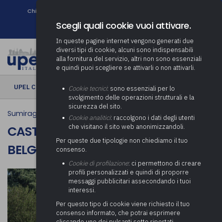
Chi siamo
Come associarsi
DURC e Tracciabilità
Contatti
search
Newsletter
Scegli quali cookie vuoi attivare.
In queste pagine internet vengono generati due
diversi tipi di cookie, alcuni sono indispensabili
alla fornitura del servizio, altri non sono essenziali
e quindi puoi scegliere se attivarli o non attivarli.
UPEL CULTURA
› Castello Visconteo di Caidate - Belgiojoso
Cookie tecnici
: sono essenziali per lo
svolgimento delle operazioni strutturali e la
sicurezza del sito.
Sumirago
Cookie analitici
: raccolgono i dati degli utenti
che visitano il sito web anonimizzandoli.
CASTELLO VISCONTEO DI CAIDATE -
Per queste due tipologie non chiediamo il tuo
BELGIOJOSO
consenso.
Cookie di profilazione
: ci permettono di creare
profili personalizzati e quindi di proporre
messaggi pubblicitari assecondando i tuoi
interessi.
Per questo tipo di cookie viene richiesto il tuo
consenso informato, che potrai esprimere
cliccando uno dei pulsanti sotto riportati,