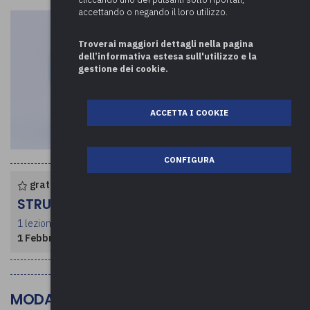
accettando o negando il loro utilizzo.
Troverai maggiori dettagli nella pagina
dell’informativa estesa sull'utilizzo e la
gestione dei cookie.
ACCETTA I COOKIE
CONFIGURA
gratuito per enti associati
STRUTTURA CORSO
1 lezione per un totale di 3 ore
1 Febbraio 2024
- dalle ore 09:30 alle 12:30
MODALITÀ DI SVOLGIMENTO