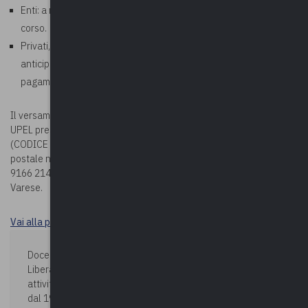
Enti: a ricezione della fattura che verrà emessa al termine del
corso.
Privati, aziende, studi professionali: richiesto pagamento
anticipato. In fase di iscrizione corso, allegare la ricevuta di
pagamento.
Il versamento della quota potrà essere effettuato sul c/c bancario
UPEL presso BPER BANCA – Via Vittorio Veneto 2 – Varese
(CODICE IBAN: IT78G0538710804000042439240) oppure sul c/c
postale n. 19166214 (CODICE IBAN: IT63 U076 0110 8000 0001
9166 214), entrambi intestati a Upel – Via Como n. 40 – 21100
Varese.
Vai alla pagina Durc e tracciabilità
Docente:
MANUELA NALDI
Libera professionista e consulente previdenziale, svolge
attività di docenza in materia previdenziale pensionistica
dal 1977.