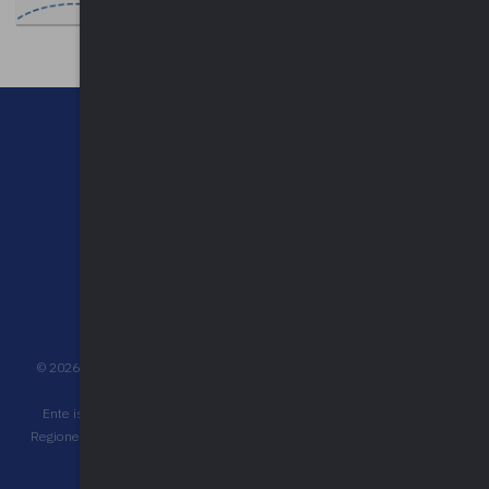
CHI SIAMO
CONTATTI
NEWSLETTER
PRIVACY POLICY
©
2026
UPEL Unione Provinciale Enti Locali - C.F. 80009680127 - P.IVA
03452510120 - Reg. Pers. Giuridica n° 431 Trib. Varese
Ente iscritto all'albo degli operatori accreditati per la formazione della
Regione Lombardia, ai sensi della d.g.r. n. 6696 del 18/07/2022 e decreti
attuativi, con n. 1360 del 05/07/2023