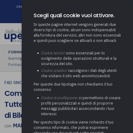
Chi siamo
Come associarsi
DURC e Tracciabilità
Contatti
search
Newsletter
Scegli quali cookie vuoi attivare.
In queste pagine internet vengono generati due
diversi tipi di cookie, alcuni sono indispensabili
alla fornitura del servizio, altri non sono essenziali
e quindi puoi scegliere se attivarli o non attivarli.
FORMAZIONE
›
FAD sincrona (in diretta)
|
FAD asincrona (e-
Cookie tecnici
: sono essenziali per lo
learning)
|
Formazione obbligatoria
|
Formazione in aula
|
svolgimento delle operazioni strutturali e la
sicurezza del sito.
Formazione in house
|
Piano formativo gratuito associati
Cookie analitici
: raccolgono i dati degli utenti
che visitano il sito web anonimizzandoli.
FAD SINCRONA (IN DIRETTA)
Per queste due tipologie non chiediamo il tuo
consenso.
Come si va in pensione nel 2024?
Cookie di profilazione
: ci permettono di creare
Tutte le novità alla luce della Legge
profili personalizzati e quindi di proporre
messaggi pubblicitari assecondando i tuoi
di Bilancio per il 2024
interessi.
Per questo tipo di cookie viene richiesto il tuo
MANUELA NALDI
con:
consenso informato, che potrai esprimere
cliccando uno dei pulsanti sotto riportati,