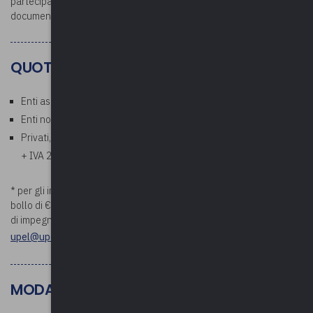
partecipanti potranno scaricare l’attestato di partecipazione e la
documentazione.
QUOTE
Enti associati: Gratuito
Enti non associati: € 50,00 a persona* (esente IVA)
Privati, aziende, studi professionali: € 61,00 a persona (€ 50,00
+ IVA 22%)
* per gli importi superiori a €. 75,00 verrà addebitata la marca da
bollo di €. 2,00. Si prega di comunicare i riferimenti della determina
di impegno di spesa prima della data di inizio del corso a
upel@upel.va.it
MODALITÀ PAGAMENTO