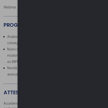
Webinar.
PROGRAMMA
Analisi delle principali prestazioni e dei relativi requisiti per
conseguire la pensione nel 2024
Nuovi coefficienti di calcolo: quando si applicano e come
incidono sul calcolo della pensione e del riscatto per gli iscritti
ex INPDAP
Novità in materia di contributi e di sistemazione delle posizioni
assicurative EX INPDAP
ATTESTATO E DOCUMENTAZIONE
Accedendo all’area riservata dopo la conclusione del corso, i