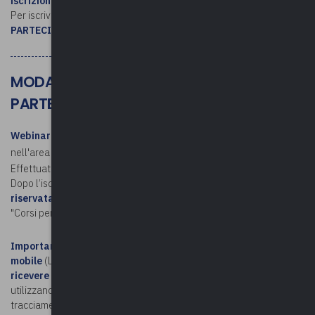
iscrizione al corso
.
Per iscriversi, consultare le
MODALITÁ DI ISCRIZIONE E
PARTECIPAZIONE
MODALITÀ DI ISCRIZIONE E
PARTECIPAZIONE
Webinar
. Per iscriversi, è necessario avere un account personale
nell'area riservata di Upel (Non hai un account?
Registrati qui
).
Effettuato l'accesso, si procede con l'iscrizione.
Dopo l’iscrizione,
il link per partecipare è disponibile nell'area
riservata
(accedere – cliccare sul proprio nome e poi sulla voce
"Corsi personali").
Importante!
Chi si collega da smartphone o tablet tramite rete
mobile
(LTE/5G) non risulterà presente al webinar e
non potrà
ricevere l'attestato di partecipazion
e
, poiché questi dispositivi
utilizzano indirizzi IP variabili che impediscono il corretto
tracciamento della partecipazione.