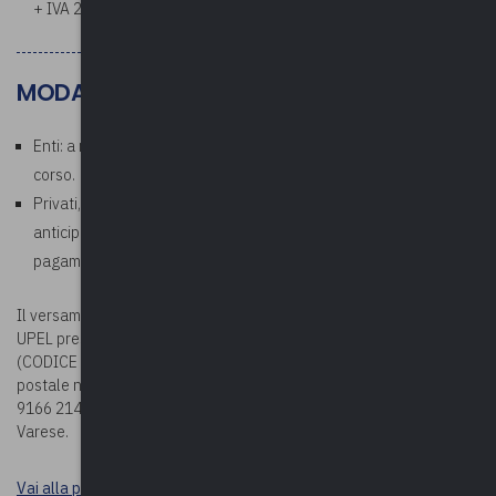
+ IVA 22%)
MODALITÀ DI PAGAMENTO
Enti: a ricezione della fattura che verrà emessa al termine del
corso.
Privati, aziende, studi professionali: richiesto pagamento
anticipato. In fase di iscrizione corso, allegare la ricevuta di
pagamento.
Il versamento della quota potrà essere effettuato sul c/c bancario
UPEL presso BPER BANCA – Via Vittorio Veneto 2 – Varese
(CODICE IBAN: IT78G0538710804000042439240) oppure sul c/c
postale n. 19166214 (CODICE IBAN: IT63 U076 0110 8000 0001
9166 214), entrambi intestati a Upel – Via Como n. 40 – 21100
Varese.
Vai alla pagina Durc e tracciabilità