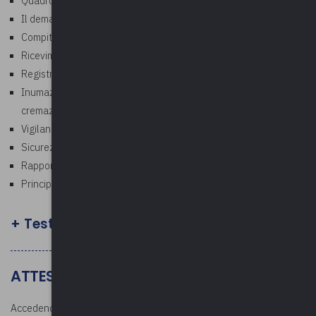
Quadro normativo dei servizi cimiteriali e della polizia mortuaria.
Il demanio cimiteriale e le concessioni cimiteriali.
Compiti, funzioni e responsabilità del custode del cimitero.
Ricevimento dei feretri e verifica della documentazione.
Registri cimiteriali e gestione degli atti amministrativi.
Inumazioni, tumulazioni, esumazioni, estumulazioni e
cremazioni.
Vigilanza sulle attività cimiteriali e sui lavori dei privati.
Sicurezza, decoro e gestione dell'accesso ai cimiteri.
Rapporti con Comune, ATS, imprese funebri e cittadini.
Principali profili di responsabilità amministrativa, civile e penale.
+ Test finale facoltativo
ATTESTATO E DOCUMENTAZIONE
Accedendo all’area riservata dopo la conclusione del corso, i