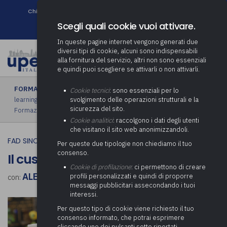
Chi siamo
Come associarsi
DURC e Tracciabilità
Contatti
search
Newsletter
Scegli quali cookie vuoi attivare.
In queste pagine internet vengono generati due
diversi tipi di cookie, alcuni sono indispensabili
alla fornitura del servizio, altri non sono essenziali
e quindi puoi scegliere se attivarli o non attivarli.
FORMAZIONE
›
FAD sincrona (in diretta)
|
FAD asincrona (e-
Cookie tecnici
: sono essenziali per lo
learning)
|
Formazione obbligatoria
|
Formazione in aula
|
svolgimento delle operazioni strutturali e la
sicurezza del sito.
Formazione in house
|
Piano formativo gratuito associati
Cookie analitici
: raccolgono i dati degli utenti
che visitano il sito web anonimizzandoli.
FAD SINCRONA (IN DIRETTA)
Per queste due tipologie non chiediamo il tuo
consenso.
Il custode del cimitero
Cookie di profilazione
: ci permettono di creare
ALESSANDRO RUSSO
profili personalizzati e quindi di proporre
con:
messaggi pubblicitari assecondando i tuoi
interessi.
Per questo tipo di cookie viene richiesto il tuo
consenso informato, che potrai esprimere
cliccando uno dei pulsanti sotto riportati,