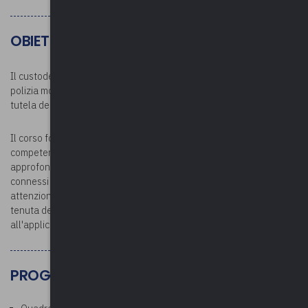
OBIETTIVI
Il custode del cimitero garantisce il rispetto della normativa di
polizia mortuaria, la regolarità delle operazioni cimiteriali e la
tutela del decoro dei luoghi di sepoltura.
Il corso fornisce una formazione pratica e giuridica sulle
competenze del personale addetto ai servizi cimiteriali,
approfondendo gli aspetti amministrativi, tecnici e relazionali
connessi all'esercizio delle funzioni di custodia. Particolare
attenzione sarà dedicata alle responsabilità del custode, alla
tenuta dei registri, alla vigilanza sulle attività cimiteriali e
all'applicazione della normativa nazionale e regionale.
PROGRAMMA