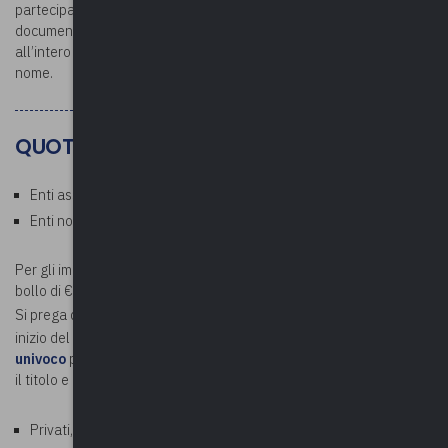
partecipanti potranno scaricare l’attestato di partecipazione e la
documentazione. L’attestato verrà rilasciato per la partecipazione
all’intero corso: si raccomanda la partecipazione con il proprio
nome.
QUOTE
Enti associati: Gratuito
Enti non associati: € 50,00 a persona (esente IVA)
Per gli importi superiori a € 75,00 verrà addebitata la marca da
bollo di € 2,00.
Si prega di
inviare
a
contabilita@upel.va.it
, prima della data di
inizio del corso,
la determina di spesa in formato PDF e il codice
univoco
per la fatturazione, specificando nell'oggetto della e-mail
il titolo e la data del corso.
Privati, aziende, studi professionali: € 61,00 a persona (€ 50,00