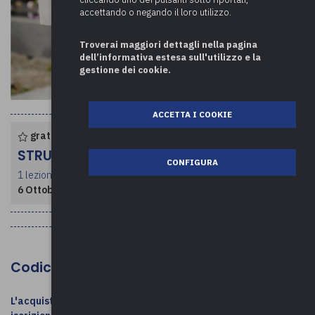
accettando o negando il loro utilizzo.
Troverai maggiori dettagli nella pagina
dell’informativa estesa sull'utilizzo e la
gestione dei cookie.
ACCETTA I COOKIE
gratuito per enti associati
STRUTTURA CORSO
CONFIGURA
1 lezione per un totale di 2.5 ore
6 Ottobre 2026
- dalle ore 09:30 alle 12:00
Codice MEPA: FS-120/2026
L'acquisto su MEPA / l'invio della determina NON costituiscono