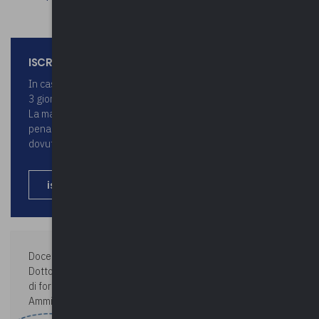
ISCRIZIONI
In caso di impossibilità a partecipare inviare disdetta entro
3 giorni dall’evento a formazione@upel.va.it.
La mancata comunicazione comporterà l’addebito di una
penale pari al 50% della quota di partecipazione, se
dovuta.
iscriviti
Docente:
ALESSANDRO RUSSO
Dottore di ricerca in Diritto costituzionale, docente in corsi
di formazione per dipendenti della Pubblica
Amministrazione, Funzionario di Ente Locale.