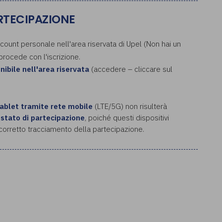
ARTECIPAZIONE
ccount personale nell'area riservata di Upel (Non hai un
 procede con l'iscrizione.
onibile nell'area riservata
(accedere – cliccare sul
tablet tramite rete mobile
(LTE/5G) non risulterà
estato di partecipazion
e
, poiché questi dispositivi
l corretto tracciamento della partecipazione.