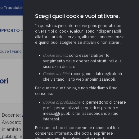
search
e Tracciabilità
Contatti
Newsletter
Scegli quali cookie vuoi attivare.
In queste pagine internet vengono generati due
person
SUPPORTO
CULTURA
AREA RISERVATA
diversi tipi di cookie, alcuni sono indispensabili
alla fornitura del servizio, altri non sono essenziali
e quindi puoi scegliere se attivarli o non attivarli.
ministrativa
house
|
Piano formativo gratuito associati
Determinazione fondo risorse
Cookie tecnici
: sono essenziali per lo
decentrate
itale
svolgimento delle operazioni strutturali e la
Adeguamento del sistema di
sicurezza del sito.
gestione documentale alle
anziaria
Pratiche previdenziali
Cookie analitici
: raccolgono i dati degli utenti
Gestione IVA
nuove linee guida sul
ori
che visitano il sito web anonimizzandoli.
cnica
documento informatico
Prima assistenza e tutoraggio
Attività di supporto Gare
Gestione IRAP
Per queste due tipologie non chiediamo il tuo
ai comuni per l’attivazione di
 sale convegni
Supporto Responsabile della
consenso.
operazioni di PPP
Controllo Pratiche
Redazione del Bilancio
Protezione dei Dati (RPD,
(Partenariato Pubblico
Cookie di profilazione
: ci permettono di creare
Energetiche (ex Legge 10/91)
Consolidato
altrimenti denominato Data
Privato)
profili personalizzati e quindi di proporre
Protection Officer, DPO)
messaggi pubblicitari assecondando i tuoi
Controllo Pratiche Sismiche
Docente:
ANDREA LOPEZ
Relazione di fine e inizio
Società e organismi
interessi.
mandato
Supporto transizione al
Avvocato, specializzato in assistenza legale
partecipati: tutoraggio agli
digitale
adempimenti degli enti locali
Per questo tipo di cookie viene richiesto il tuo
in ambito giudiziale e stragiudiziale ad enti
Supporto alla predisposizione
consenso informato, che potrai esprimere
pubblici e privati operanti nel settore
del Piano Economico-
cliccando uno dei pulsanti sotto riportati,