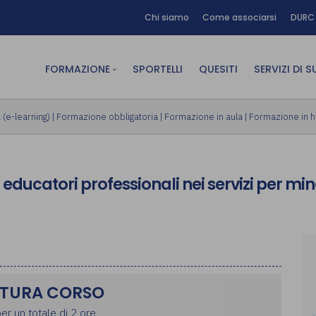
Chi siamo
Come associarsi
DURC 
FORMAZIONE
SPORTELLI
QUESITI
SERVIZI DI 
FAD sincrona (in diretta)
Area Am
(e-learning)
|
Formazione obbligatoria
|
Formazione in aula
|
Formazione in 
FAD asincrona (e-learning)
Area Dig
Formazione obbligatoria
Area Fin
i educatori professionali nei servizi per min
Formazione in aula
Area Te
Formazione in house
Affitto
Piano formativo gratuito
associati
Archivio Formazione
TURA CORSO
er un totale di 2 ore