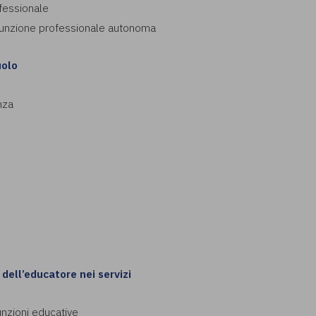
fessionale
 funzione professionale autonoma
uolo
nza
 dell’educatore nei servizi
unzioni educative