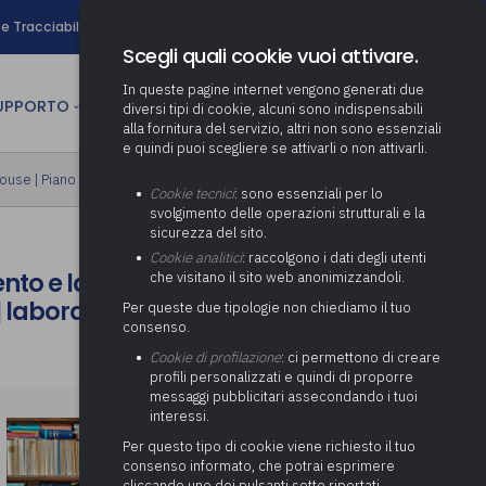
search
e Tracciabilità
Contatti
Newsletter
Scegli quali cookie vuoi attivare.
In queste pagine internet vengono generati due
person
SUPPORTO
CULTURA
AREA RISERVATA
diversi tipi di cookie, alcuni sono indispensabili
alla fornitura del servizio, altri non sono essenziali
e quindi puoi scegliere se attivarli o non attivarli.
ministrativa
house
|
Piano formativo gratuito associati
Determinazione fondo risorse
Cookie tecnici
: sono essenziali per lo
decentrate
itale
svolgimento delle operazioni strutturali e la
Adeguamento del sistema di
sicurezza del sito.
gestione documentale alle
anziaria
Pratiche previdenziali
Cookie analitici
: raccolgono i dati degli utenti
Gestione IVA
nuove linee guida sul
to e la struttura del
che visitano il sito web anonimizzandoli.
cnica
documento informatico
Prima assistenza e tutoraggio
Attività di supporto Gare
Gestione IRAP
| laboratorio
Per queste due tipologie non chiediamo il tuo
ai comuni per l’attivazione di
 sale convegni
Supporto Responsabile della
consenso.
operazioni di PPP
Controllo Pratiche
Redazione del Bilancio
Protezione dei Dati (RPD,
(Partenariato Pubblico
Cookie di profilazione
: ci permettono di creare
Energetiche (ex Legge 10/91)
Consolidato
altrimenti denominato Data
Privato)
profili personalizzati e quindi di proporre
Protection Officer, DPO)
messaggi pubblicitari assecondando i tuoi
Controllo Pratiche Sismiche
Relazione di fine e inizio
Società e organismi
interessi.
mandato
Supporto transizione al
partecipati: tutoraggio agli
digitale
adempimenti degli enti locali
Per questo tipo di cookie viene richiesto il tuo
Supporto alla predisposizione
consenso informato, che potrai esprimere
del Piano Economico-
cliccando uno dei pulsanti sotto riportati,