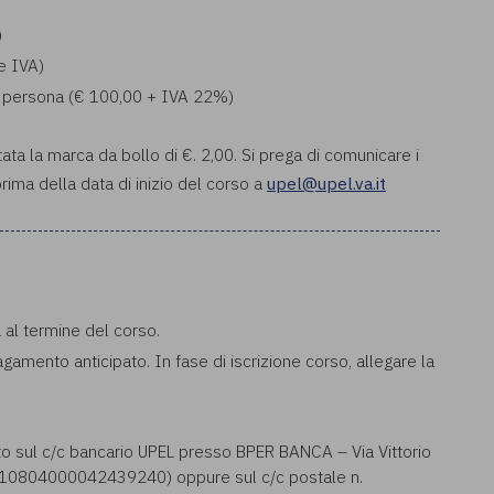
)
e IVA)
0 a persona (€ 100,00 + IVA 22%)
tata la marca da bollo di €. 2,00. Si prega di comunicare i
rima della data di inizio del corso a
upel@upel.va.it
a al termine del corso.
pagamento anticipato. In fase di iscrizione corso, allegare la
to sul c/c bancario UPEL presso BPER BANCA – Via Vittorio
0804000042439240) oppure sul c/c postale n.