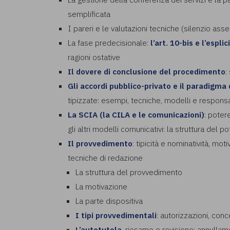
semplificata
I pareri e le valutazioni tecniche (silenzio a
La fase predecisionale:
l’art. 10-bis e l’espli
ragioni ostative
Il dovere di conclusione del procedimento
:
Gli accordi pubblico-privato e il paradigma d
tipizzate: esempi, tecniche, modelli e responsa
La SCIA (la CILA e le comunicazioni)
: poter
gli altri modelli comunicativi: la struttura del p
Il provvedimento
: tipicità e nominatività, mo
tecniche di redazione
La struttura del provvedimento
La motivazione
La parte dispositiva
I tipi provvedimentali
: autorizzazioni, con
L’autotutela
, riesame e revisione: annullam