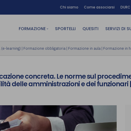
Chi siamo
Come associarsi
DURC 
FORMAZIONE
SPORTELLI
QUESITI
SERVIZI DI 
FAD sincrona (in diretta)
Area Am
(e-learning)
|
Formazione obbligatoria
|
Formazione in aula
|
Formazione in 
FAD asincrona (e-learning)
Area Dig
Formazione obbligatoria
Area Fin
icazione concreta. Le norme sul procedimen
Formazione in aula
Area Te
tà delle amministrazioni e dei funzionari 
Formazione in house
Affitto
Piano formativo gratuito
associati
Archivio Formazione