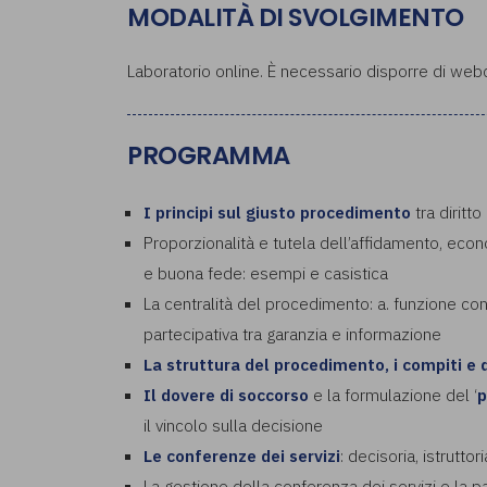
MODALITÀ DI SVOLGIMENTO
Laboratorio online. È necessario disporre di we
PROGRAMMA
I principi sul giusto procedimento
tra diritt
Proporzionalità e tutela dell’affidamento, econ
e buona fede: esempi e casistica
La centralità del procedimento: a. funzione conos
partecipativa tra garanzia e informazione
La struttura del procedimento, i compiti e 
Il dovere di soccorso
e la formulazione del ‘
p
il vincolo sulla decisione
Le conferenze dei servizi
: decisoria, istrutto
La gestione della conferenza dei servizi e la p