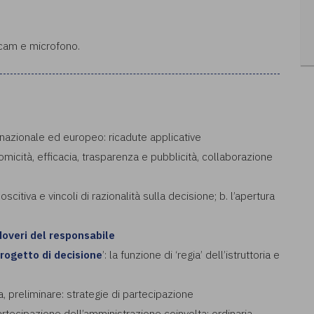
bcam e microfono.
o nazionale ed europeo: ricadute applicative
omicità, efficacia, trasparenza e pubblicità, collaborazione
citiva e vincoli di razionalità sulla decisione; b. l’apertura
doveri del responsabile
rogetto di decisione
’: la funzione di ‘regia’ dell’istruttoria e
ria, preliminare: strategie di partecipazione
artecipazione dell’amministrazione coinvolta: ordinaria,