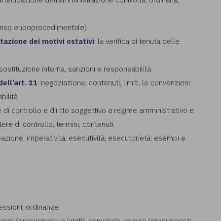
ssenso endoprocedimentale)
citazione dei motivi ostativi
: la verifica di tenuta delle
 sostituzione interna, sanzioni e responsabilità
ell’art. 11
: negoziazione, contenuti, limiti, le convenzioni
bilità
e di controllo e diritto soggettivo a regime amministrativo e
otere di controllo, termini, contenuti
tivazione, imperatività, esecutività, esecutorietà: esempi e
cessioni, ordinanze
ento (presupposti e limiti), convalida, revoca (presupposti