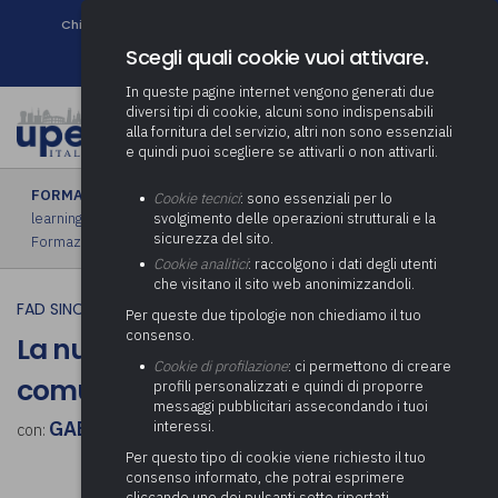
Chi siamo
Come associarsi
DURC e Tracciabilità
Contatti
search
Newsletter
Scegli quali cookie vuoi attivare.
In queste pagine internet vengono generati due
diversi tipi di cookie, alcuni sono indispensabili
alla fornitura del servizio, altri non sono essenziali
e quindi puoi scegliere se attivarli o non attivarli.
FORMAZIONE
›
FAD sincrona (in diretta)
|
FAD asincrona (e-
Cookie tecnici
: sono essenziali per lo
learning)
|
Formazione obbligatoria
|
Formazione in aula
|
svolgimento delle operazioni strutturali e la
sicurezza del sito.
Formazione in house
|
Piano formativo gratuito associati
Cookie analitici
: raccolgono i dati degli utenti
che visitano il sito web anonimizzandoli.
FAD SINCRONA (IN DIRETTA)
Per queste due tipologie non chiediamo il tuo
consenso.
La nuova disciplina dei centri
Cookie di profilazione
: ci permettono di creare
comunali di raccolta
profili personalizzati e quindi di proporre
messaggi pubblicitari assecondando i tuoi
GAETANO ALBORINO
interessi.
con:
Per questo tipo di cookie viene richiesto il tuo
consenso informato, che potrai esprimere
cliccando uno dei pulsanti sotto riportati,