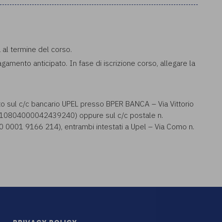
a al termine del corso.
pagamento anticipato. In fase di iscrizione corso, allegare la
to sul c/c bancario UPEL presso BPER BANCA – Via Vittorio
0804000042439240) oppure sul c/c postale n.
001 9166 214), entrambi intestati a Upel – Via Como n.