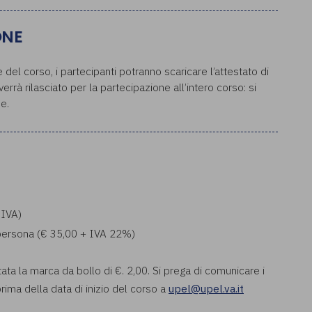
ONE
del corso, i partecipanti potranno scaricare l’attestato di
rrà rilasciato per la partecipazione all’intero corso: si
e.
 IVA)
a persona (€ 35,00 + IVA 22%)
tata la marca da bollo di €. 2,00. Si prega di comunicare i
rima della data di inizio del corso a
upel@upel.va.it