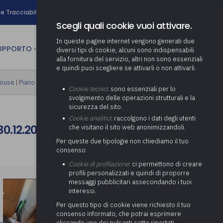
search
e Tracciabilità
Contatti
Newsletter
Scegli quali cookie vuoi attivare.
In queste pagine internet vengono generati due
person
SUPPORTO
CULTURA
AREA RISERVATA
diversi tipi di cookie, alcuni sono indispensabili
alla fornitura del servizio, altri non sono essenziali
e quindi puoi scegliere se attivarli o non attivarli.
ministrativa
house
|
Piano formativo gratuito associati
Determinazione fondo risorse
Cookie tecnici
: sono essenziali per lo
decentrate
itale
svolgimento delle operazioni strutturali e la
Adeguamento del sistema di
sicurezza del sito.
gestione documentale alle
anziaria
Pratiche previdenziali
Cookie analitici
: raccolgono i dati degli utenti
Gestione IVA
nuove linee guida sul
0.12.2023 n. 214
che visitano il sito web anonimizzandoli.
cnica
documento informatico
Prima assistenza e tutoraggio
Attività di supporto Gare
Gestione IRAP
Per queste due tipologie non chiediamo il tuo
ai comuni per l’attivazione di
 sale convegni
Supporto Responsabile della
consenso.
operazioni di PPP
Controllo Pratiche
Redazione del Bilancio
Protezione dei Dati (RPD,
(Partenariato Pubblico
Cookie di profilazione
: ci permettono di creare
Energetiche (ex Legge 10/91)
Consolidato
altrimenti denominato Data
Privato)
profili personalizzati e quindi di proporre
Protection Officer, DPO)
messaggi pubblicitari assecondando i tuoi
Controllo Pratiche Sismiche
Relazione di fine e inizio
Società e organismi
interessi.
mandato
Supporto transizione al
partecipati: tutoraggio agli
digitale
adempimenti degli enti locali
Per questo tipo di cookie viene richiesto il tuo
Supporto alla predisposizione
consenso informato, che potrai esprimere
del Piano Economico-
cliccando uno dei pulsanti sotto riportati,