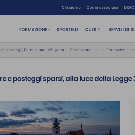
Chi siamo
Come associarsi
DURC 
FORMAZIONE
SPORTELLI
QUESITI
SERVIZI DI 
FAD sincrona (in diretta)
Area Am
(e-learning)
|
Formazione obbligatoria
|
Formazione in aula
|
Formazione in 
FAD asincrona (e-learning)
Area Dig
Formazione obbligatoria
Area Fin
re e posteggi sparsi, alla luce della Legge 3
Formazione in aula
Area Te
Formazione in house
Affitto
Piano formativo gratuito
associati
Archivio Formazione