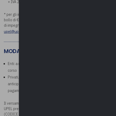
+ IVA 22%)
* per gli importi superiori a €. 75,00 verrà addebitata la marca da
bollo di €. 2,00. Si prega di comunicare i riferimenti della determina
di impegno di spesa prima della data di inizio del corso a
upel@upel.va.it
MODALITÀ PAGAMENTO
Enti: a ricezione della fattura che verrà emessa al termine del
corso
Privati, aziende, studi professionali: richiesto pagamento
anticipato. In fase di iscrizione corso, allegare la ricevuta di
pagamento
Il versamento della quota potrà essere effettuato sul c/c bancario
UPEL presso BPER BANCA – Via Vittorio Veneto 2 – Varese
(CODICE IBAN: IT78G0538710804000042439240) oppure sul c/c