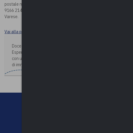
postale n. 19166214 (CODICE IBAN: IT63 U076 0110 8000 0001
9166 214), entrambi intestati a Upel – Via Como n. 40 – 21100
Varese.
Vai alla pagina Durc e tracciabilità
Docente:
GRISELDA TURCK
Esperta in comunicazione strategica, inclusiva e solidale,
con una pluriennale esperienza in multinazionali e agenzie
di immagine e comunicazione.
CHI SIAMO
CONTATTI
NEWSLETTER
PRIVACY POLICY