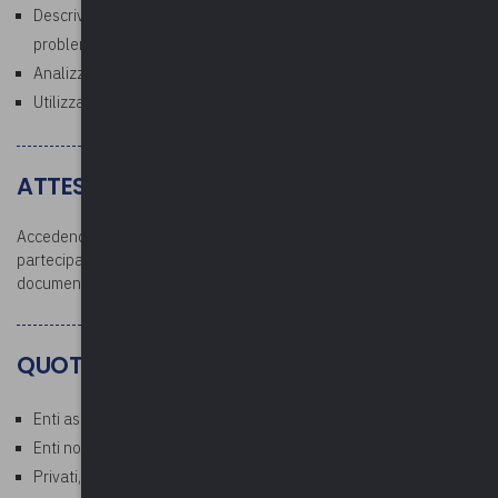
Descrivere il processo in 5 fasi di risoluzione efficace dei
problemi
Analizzare un problema e capire la causa principale
Utilizzare il pensiero creativo e critico per risolvere i problemi.
ATTESTATO E DOCUMENTAZIONE
Accedendo all’area riservata dopo la conclusione del corso, i
partecipanti potranno scaricare l’attestato di partecipazione e la
documentazione.
QUOTE
Enti associati: Gratuito
Enti non associati: € 35,00 a persona* (esente IVA)
Privati, aziende, studi professionali: € 42,70 a persona (€ 35,00