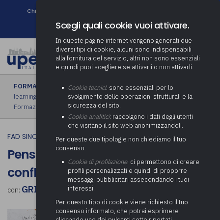
Chi siamo
Come associarsi
DURC e Tracciabilità
Contatti
search
Newsletter
Scegli quali cookie vuoi attivare.
In queste pagine internet vengono generati due
diversi tipi di cookie, alcuni sono indispensabili
alla fornitura del servizio, altri non sono essenziali
e quindi puoi scegliere se attivarli o non attivarli.
FORMAZIONE
›
FAD sincrona (in diretta)
|
FAD asincrona (e-
Cookie tecnici
: sono essenziali per lo
learning)
|
Formazione obbligatoria
|
Formazione in aula
|
svolgimento delle operazioni strutturali e la
sicurezza del sito.
Formazione in house
|
Piano formativo gratuito associati
Cookie analitici
: raccolgono i dati degli utenti
che visitano il sito web anonimizzandoli.
FAD SINCRONA (IN DIRETTA)
Per queste due tipologie non chiediamo il tuo
consenso.
Pensiero critico e risoluzione dei
Cookie di profilazione
: ci permettono di creare
conflitti
profili personalizzati e quindi di proporre
messaggi pubblicitari assecondando i tuoi
GRISELDA TURCK
interessi.
con:
Per questo tipo di cookie viene richiesto il tuo
consenso informato, che potrai esprimere
cliccando uno dei pulsanti sotto riportati,