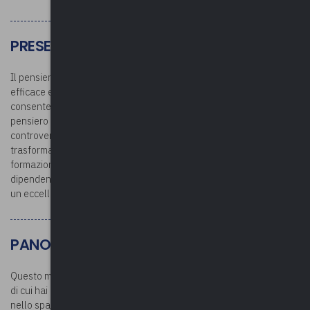
PRESENTAZIONE
Il pensiero critico è la capacità di valutare una situazione in modo
efficace e decidere quale linea d'azione è la migliore. Tale abilità
consente di analizzare fatti, prove e argomenti applicando un
pensiero chiaro e razionale che aiuta a formare un giudizio. Le
controversie tra colleghi o clienti sono inevitabili, ma non devono
trasformarsi in conflitti aperti se gestiti correttamente. La
formazione sulla risoluzione dei conflitti può insegnare ai
dipendenti a gestire efficacemente i disaccordi e anche a fornire
un eccellente servizio clienti.
PANORAMICA DEL CORSO
Questo modulo ti aiuterà a sviluppare le abilità e i comportamenti
di cui hai bisogno per essere in grado di risolvere un problema
nello spazio di lavoro professionale con il pensiero critico e