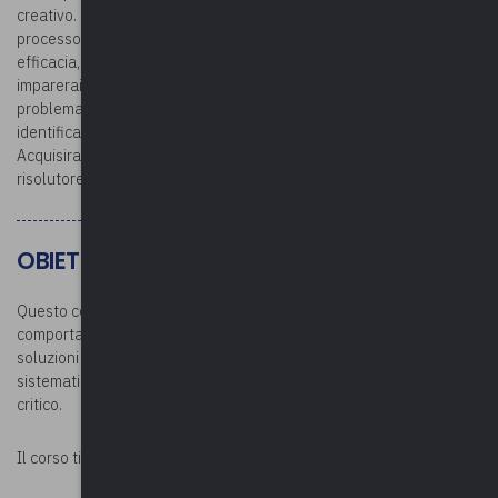
creativo. Questo corso ti insegna molti concetti diversi come il
processo di risoluzione dei problemi, la matrice di facilità ed
efficacia, il processo di brainstorming e altro ancora. Non solo
imparerai i passi che devi fare per risolvere efficacemente un
problema con il pensiero critico e creativo, imparerai anche come
identificare e scegliere la migliore soluzione possibile disponibile.
Acquisirai le competenze necessarie per diventare un esperto
risolutore di problemi!
OBIETTIVI
Questo corso ti aiuterà a sviluppare le competenze e i
comportamenti necessari per risolvere i problemi e implementare
soluzioni in modo più efficiente e agile utilizzando un processo
sistematico in cinque fasi che coinvolge sia il pensiero creativo che
critico.
Il corso ti permetterà di: