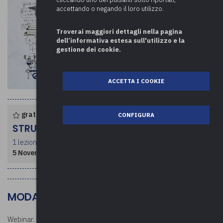
accettando o negando il loro utilizzo.
Troverai maggiori dettagli nella pagina
dell’informativa estesa sull'utilizzo e la
gestione dei cookie.
ACCETTA I COOKIE
gratuito per enti associati
CONFIGURA
STRUTTURA CORSO
1 lezione per un totale di 2 ore
5 Novembre 2024
- dalle ore 09:30 alle 11:30
MODALITÀ DI SVOLGIMENTO
Webinar.