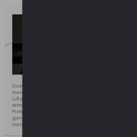
Docente:
FABIO PICCIONI
Avvocato del Foro di Firenze, patrocinante in Cassazione;
LLB presso University College of London, è docente di
diritto penale alla Scuola di Specializzazione per le
Professioni Legali della Facoltà di Giurisprudenza,
giornalista pubblicista e autore di pubblicazioni e
monografie in materia di diritto.