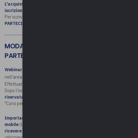
L'acquisto su MEPA / l'invio della determina NON costituiscono
iscrizione al corso
.
Per iscriversi, consultare le
MODALITÁ DI ISCRIZIONE E
PARTECIPAZIONE
MODALITÀ DI ISCRIZIONE E
PARTECIPAZIONE
Webinar
. Per iscriversi, è necessario avere un account personale
nell'area riservata di Upel (Non hai un account?
Registrati qui
).
Effettuato l'accesso, si procede con l'iscrizione.
Dopo l’iscrizione,
il link per partecipare è disponibile nell'area
riservata
(accedere – cliccare sul proprio nome e poi sulla voce
"Corsi personali").
Importante!
Chi si collega da smartphone o tablet tramite rete
mobile
(LTE/5G) non risulterà presente al webinar e
non potrà
ricevere l'attestato di partecipazion
e
, poiché questi dispositivi
utilizzano indirizzi IP variabili che impediscono il corretto