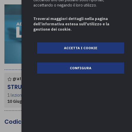
accettando o negando il loro utilizzo.
Troverai maggiori dettagli nella pagina
dell’informativa estesa sull'utilizzo e la
gestione dei cookie.
ACCETTA I COOKIE
CONFIGURA
gratuito per enti associati
STRUTTURA CORSO
1 lezione per un totale di 2 ore
10 Giugno 2026
- dalle ore 09:30 alle 11:30
Codice MEPA: FS-107/2026