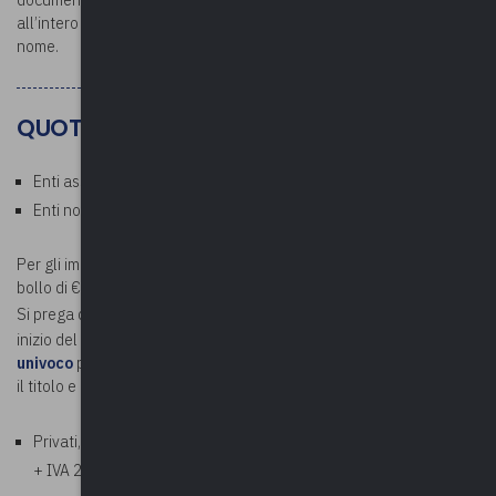
all’intero corso: si raccomanda la partecipazione con il proprio
nome.
QUOTE
Enti associati: Gratuito
Enti non associati: € 35,00 a persona (esente IVA)
Per gli importi superiori a € 75,00 verrà addebitata la marca da
bollo di € 2,00.
Si prega di
inviare
a
contabilita@upel.va.it
, prima della data di
inizio del corso,
la determina di spesa in formato PDF e il codice
univoco
per la fatturazione, specificando nell'oggetto della e-mail
il titolo e la data del corso.
Privati, aziende, studi professionali: € 42,70 a persona (€ 35,00
+ IVA 22%)