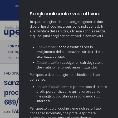
Chi siamo
Come associarsi
DURC e Tracciabilità
Contatti
search
Newsletter
Scegli quali cookie vuoi attivare.
In queste pagine internet vengono generati due
diversi tipi di cookie, alcuni sono indispensabili
alla fornitura del servizio, altri non sono essenziali
e quindi puoi scegliere se attivarli o non attivarli.
FORMAZIONE
›
FAD sincrona (in diretta)
|
FAD asincrona (e-
Cookie tecnici
: sono essenziali per lo
learning)
|
Formazione obbligatoria
|
Formazione in aula
|
svolgimento delle operazioni strutturali e la
sicurezza del sito.
Formazione in house
|
Piano formativo gratuito associati
Cookie analitici
: raccolgono i dati degli utenti
che visitano il sito web anonimizzandoli.
FAD SINCRONA (IN DIRETTA)
Per queste due tipologie non chiediamo il tuo
consenso.
Sanzioni amministrative e
Cookie di profilazione
: ci permettono di creare
procedimento sanzionatorio ex L.
profili personalizzati e quindi di proporre
messaggi pubblicitari assecondando i tuoi
689/1981
interessi.
Per questo tipo di cookie viene richiesto il tuo
FABIO PICCIONI
con:
consenso informato, che potrai esprimere
cliccando uno dei pulsanti sotto riportati,