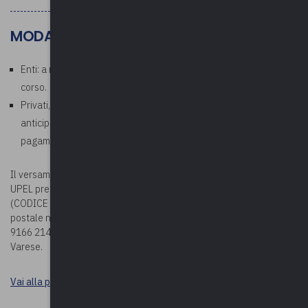
MODALITÀ DI PAGAMENTO
Enti: a ricezione della fattura che verrà emessa al termine del
corso.
Privati, aziende, studi professionali: richiesto pagamento
anticipato. In fase di iscrizione corso, allegare la ricevuta di
pagamento.
Il versamento della quota potrà essere effettuato sul c/c bancario
UPEL presso BPER BANCA – Via Vittorio Veneto 2 – Varese
(CODICE IBAN: IT78G0538710804000042439240) oppure sul c/c
postale n. 19166214 (CODICE IBAN: IT63 U076 0110 8000 0001
9166 214), entrambi intestati a Upel – Via Como n. 40 – 21100
Varese.
Vai alla pagina Durc e tracciabilità