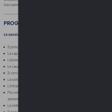
tracciamento della partecipazione.
PROGRAMMA
Le sanzioni amministrative
Il principio di legalità
La capacità di intendere e di volere
L’elemento soggettivo
Le cause di esclusione della responsabilità
Il concorso di persone
La solidarietà
L’intrasmissibilità dell’obbligazione
Più violazioni di disposizioni che prevedono sanzioni
amministrative
La reiterazione delle violazioni