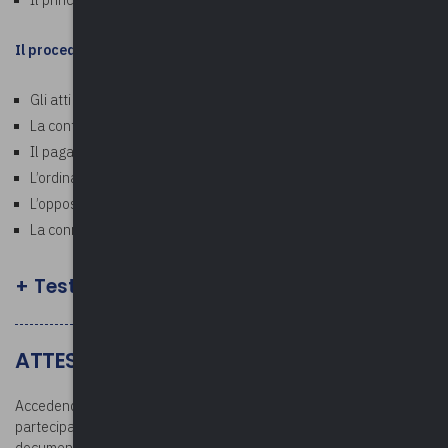
Il principio di specialità
Il procedimento sanzionatorio
Gli atti di accertamento
La contestazione e notificazione
Il pagamento in misura ridotta
L’ordinanza-ingiunzione
L’opposizione all’ordinanza-ingiunzione
La connessione obbiettiva con un reato
+ Test finale facoltativo
ATTESTATO E DOCUMENTAZIONE
Accedendo all’area riservata dopo la conclusione del corso, i
partecipanti potranno scaricare l’attestato di partecipazione e la
documentazione. L’attestato verrà rilasciato per la partecipazione