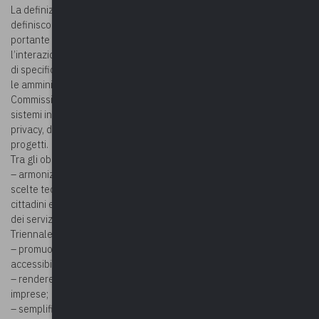
La definizione del Modello di interoperabilità, di cui le Linee Guida
definiscono le tecnologie e le loro modalità di utilizzo, è un asse
portante dell’intero Sistema informativo pubblico: assicura infatti
l’interazione e lo scambio di informazioni tra le PA senza necessità
di specifiche integrazioni, garantendo la piena collaborazione tra
le amministrazioni pubbliche e i soggetti privati. La stessa
Commissione Europea ha raccomandato che, nello sviluppo dei
sistemi informativi, l’interoperabilità, insieme alla sicurezza e alla
privacy, debbano essere considerati come parte integrante dei
progetti.
Tra gli obiettivi del Modello:
– armonizzare le scelte architetturali delle PA e individuare le
scelte tecnologiche che favoriscano lo sviluppo, da parte delle PA,
cittadini e imprese, di soluzioni applicative innovative per l’utilizzo
dei servizi individuati nelle Infrastrutture immateriali del Piano
Triennale per l’informatica nella PA;
– promuovere l’adozione dell’approccio API first per garantire
accessibilità e massima interoperabilità di dati e servizi;
– rendere sicure le interazioni tra le PA e tra queste e cittadini e
imprese;
– semplificare le procedure di scambio di servizi tra le PA e tra PA e