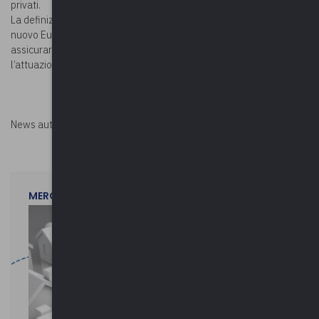
privati.
La definizione del Modello di Interoperabilità è coerente con il
nuovo European Interoperability Framework (EIF), con l’obiettivo di
assicurare anche l’interoperabilità nel contesto Europeo e per
l’attuazione del Digital Single Market (Mercato Unico Digitale).
News autorizzata da
Perksolution
MERCOLEDì 29 LUGLIO 2026