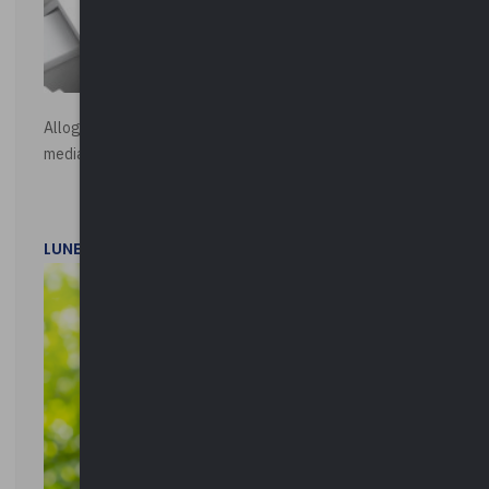
Alloggi di Edilizia Residenziale Pubblica - Vendita all'asta
mediante procedura asincrona telematica
LUNEDì 20 LUGLIO 2026