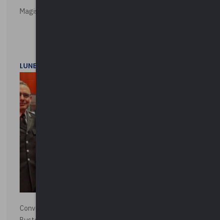
Magistratura e Costituzione. Le ragioni del SÌ e del NO
LUNEDì 1 DICEMBRE 2025
Convegno “La Polizia Locale per la sicurezza della città”,