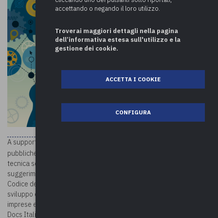
accettando o negando il loro utilizzo.
Troverai maggiori dettagli nella pagina
dell’informativa estesa sull'utilizzo e la
gestione dei cookie.
ACCETTA I COOKIE
CONFIGURA
A supporto della strategia di interoperabilità e cooperazione tra le
Linee guida
pubbliche amministrazioni, le
sull’interoperabilità
tecnica sono disponibili fino al 31 marzo 2021 per commenti e
suggerimenti. Le Linee guida, redatte ai sensi dell’art. 71 del
Codice dell’Amministrazione Digitale (CAD), sono volte a favorire lo
sviluppo di soluzioni applicative innovative orientate a cittadini,
imprese e alle amministrazioni e sono pubblicate sulla piattaforma
Docs Italia.