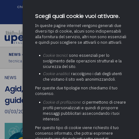
Chi siamo
Come associarsi
DURC e Tracciabilità
Contatti
search
Newsletter
Scegli quali cookie vuoi attivare.
In queste pagine internet vengono generati due
diversi tipi di cookie, alcuni sono indispensabili
alla fornitura del servizio, altri non sono essenziali
e quindi puoi scegliere se attivarli o non attivarli.
NEWS
› Agid, in consultazione le Linee guida sull’interoperabilità
Cookie tecnici
: sono essenziali per lo
tecnica
svolgimento delle operazioni strutturali e la
sicurezza del sito.
Cookie analitici
: raccolgono i dati degli utenti
NEWS
che visitano il sito web anonimizzandoli.
Agid, in consultazione le Linee
Per queste due tipologie non chiediamo il tuo
consenso.
guida sull’interoperabilità tecnica
Cookie di profilazione
: ci permettono di creare
profili personalizzati e quindi di proporre
01/03/2021
messaggi pubblicitari assecondando i tuoi
interessi.
Per questo tipo di cookie viene richiesto il tuo
consenso informato, che potrai esprimere
cliccando uno dei pulsanti sotto riportati,