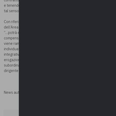
e tenendo presente che non sussiste alcun obbligo contrattuale in
tal senso.
Con riferimento ai CCNL vigenti 2016-2018 per la sezione PTA
dell’Area Funzioni Locali, oltre ad evidenziare che nel primo si dice
“…potrà essere compensato..” e nel secondo si dice “…è
compensato…” con una quota in più di retribuzione di risultato,
viene rammentato che l’ammontare di tale quota in più è
individuato nel rispetto delle relazioni sindacali di contrattazione
integrativa richiamate dalle rispettive norme e che l’effettiva
erogazione della suddetta quota in più sarà comunque
subordinata all’esito della valutazione del risultato conseguito dal
dirigente nell’espletamento dell’incarico ad interim affidatogli.
News autorizzata da
Perksolution