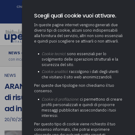
Chi siamo
Come associarsi
DURC e Tracciabilità
Contatti
search
Newsletter
Scegli quali cookie vuoi attivare.
In queste pagine internet vengono generati due
diversi tipi di cookie, alcuni sono indispensabili
alla fornitura del servizio, altri non sono essenziali
e quindi puoi scegliere se attivarli o non attivarli.
NEWS
› ARAN: Erogazione della retribuzione di risultato ai dirigenti
Cookie tecnici
: sono essenziali per lo
con incarico ad interim
svolgimento delle operazioni strutturali e la
sicurezza del sito.
Cookie analitici
: raccolgono i dati degli utenti
NEWS
che visitano il sito web anonimizzandoli.
ARAN: Erogazione della retribuzione
Per queste due tipologie non chiediamo il tuo
consenso.
di risultato ai dirigenti con incarico
Cookie di profilazione
: ci permettono di creare
profili personalizzati e quindi di proporre
ad interim
messaggi pubblicitari assecondando i tuoi
interessi.
20/10/2022
Per questo tipo di cookie viene richiesto il tuo
consenso informato, che potrai esprimere
cliccando uno dei pulsanti sotto riportati,