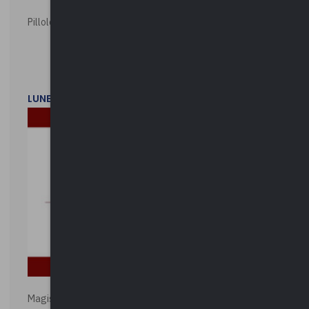
Pillole ambientali | 2026
LUNEDì 2 FEBBRAIO 2026
Magistratura e Costituzione. Le ragioni del SÌ e del NO