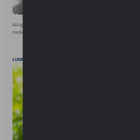
Alloggi di Edilizia Residenziale Pubblica - Vendita all'asta
mediante procedura asincrona telematica
LUNEDì 20 LUGLIO 2026