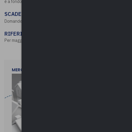
è a fondo perduto.
SCADENZA
ore 10:00 del 17 febbraio 2023
Domande dalle
.
RIFERIMENTI
Per maggiori dettagli consultare l’
avviso
.
MERCOLEDì 29 LUGLIO 2026