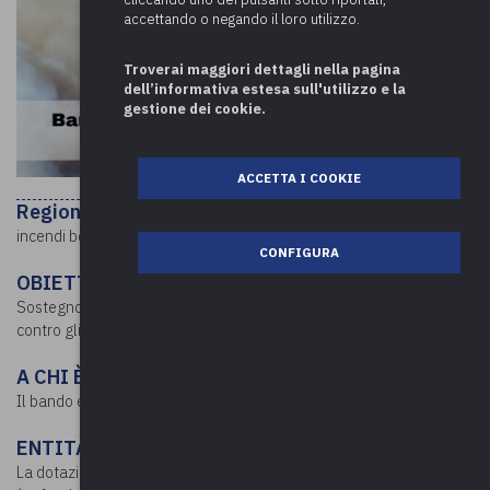
accettando o negando il loro utilizzo.
Troverai maggiori dettagli nella pagina
dell’informativa estesa sull'utilizzo e la
gestione dei cookie.
ACCETTA I COOKIE
Regione Lombardia
stanzia contributi per il contrasto agli
incendi boschivi nelle aree interne.
CONFIGURA
OBIETTIVI
Sostegno alle attività di previsione, prevenzione e lotta attiva
contro gli incendi boschivi.
A CHI È RIVOLTO
Il bando è rivolto alle Comunità Montane delle aree interne.
ENTITÀ E FORME DELL’AGEVOLAZIONE
La dotazione finanziaria è pari a 2.211.112,00 euro. La sovvenzione