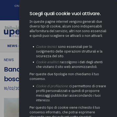
Chi siamo
Come associarsi
DURC e Tracciabilità
Contatti
search
Newsletter
Scegli quali cookie vuoi attivare.
In queste pagine internet vengono generati due
diversi tipi di cookie, alcuni sono indispensabili
alla fornitura del servizio, altri non sono essenziali
e quindi puoi scegliere se attivarli o non attivarli.
NEWS
› Bando | Prevenzione incendi boschivi
Cookie tecnici
: sono essenziali per lo
svolgimento delle operazioni strutturali e la
sicurezza del sito.
NEWS
Cookie analitici
: raccolgono i dati degli utenti
che visitano il sito web anonimizzandoli.
Bando | Prevenzione incendi
Per queste due tipologie non chiediamo il tuo
boschivi
consenso.
Cookie di profilazione
: ci permettono di creare
16/02/2023
profili personalizzati e quindi di proporre
messaggi pubblicitari assecondando i tuoi
interessi.
Per questo tipo di cookie viene richiesto il tuo
consenso informato, che potrai esprimere
cliccando uno dei pulsanti sotto riportati,