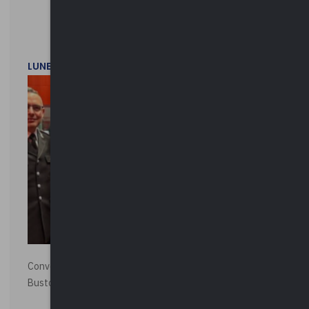
LUNEDì 1 DICEMBRE 2025
Convegno “La Polizia Locale per la sicurezza della città”,
Busto Arsizio