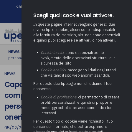
Chi siamo
Come associarsi
DURC e Tracciabilità
Contatti
search
Newsletter
Scegli quali cookie vuoi attivare.
In queste pagine internet vengono generati due
diversi tipi di cookie, alcuni sono indispensabili
alla fornitura del servizio, altri non sono essenziali
e quindi puoi scegliere se attivarli o non attivarli.
NEWS
› Capacità assunzionali, nel computo della personale di
Cookie tecnici
: sono essenziali per lo
personale anche il rimborso degli oneri correlati al comando
svolgimento delle operazioni strutturali e la
sicurezza del sito.
Cookie analitici
: raccolgono i dati degli utenti
NEWS
che visitano il sito web anonimizzandoli.
Capacità assunzionali, nel
Per queste due tipologie non chiediamo il tuo
consenso.
computo della personale di
Cookie di profilazione
: ci permettono di creare
profili personalizzati e quindi di proporre
personale anche il rimborso degli
messaggi pubblicitari assecondando i tuoi
interessi.
oneri correlati al comando
Per questo tipo di cookie viene richiesto il tuo
consenso informato, che potrai esprimere
05/02/2022
cliccando uno dei pulsanti sotto riportati,