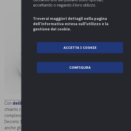
accettando o negando il loro utilizzo.
Troverai maggiori dettagli nella pagina
dell’informativa estesa sull'utilizzo e la
gestione dei cookie.
ACCETTA I COOKIE
CONFIGURA
Con
deliberazione n. 17/2022
, la Corte dei conti, Sez. Veneto, ha
chiarito che è da ricomprendere nel computo della spesa
complessiva del personale, di cui all’art. 2, comma 1, lett. a),
Decreto 17/3/2020, per la definizione delle capacità assunzionale,
anche gli oneri correlati al personale comandato. Per la Sezione è