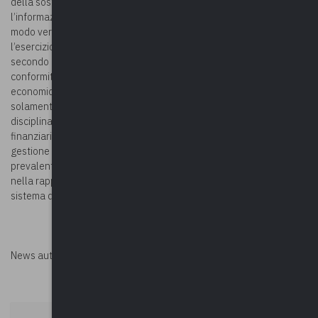
della sostanza sulla forma) che si riporta integralmente: “Se
l’informazione contabile deve rappresentare fedelmente ed in
modo veritiero le operazioni ed i fatti che sono accaduti durante
l’esercizio, è necessario che essi siano rilevati contabilmente
secondo la loro natura finanziaria, economica e patrimoniale in
conformità alla loro sostanza effettiva e quindi alla realtà
economica che li ha generati e ai contenuti della stessa, e non
solamente secondo le regole e le norme vigenti che ne
disciplinano la contabilizzazione formale. La sostanza economica,
finanziaria e patrimoniale delle operazioni pubbliche della
gestione di ogni amministrazione rappresenta l’elemento
prevalente per la contabilizzazione, valutazione ed esposizione
nella rappresentazione dei fatti amministrativi nei documenti del
sistema di bilancio”.
News autorizzata da
Perksolution