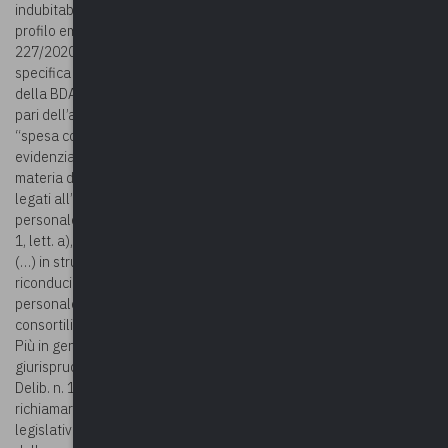
indubitabile che si tratti di spese ascrivibili al personale sotto il
profilo eminentemente sostanziale (cfr. Corte cost. sent. n.
227/2020), al di là della classificazione economica volta alla
specifica e particolare appostazione contabile, anche per finalità
della BDAP. Infatti, l’art. 1, comma 1, lett. a), Decreto 17/3/2020, al
pari dell’art. 33, comma 2, D.L. 34/19 s.m.i., parla preliminarmente di
“spesa complessiva per tutto il personale dipendente”,
evidenziandosi sia la trasversalità degli esborsi finanziari in
materia di risorse umane, sia la conseguente inclusione di soggetti
legati all’ente dal rapporto di servizio: in entrambi i casi rientra il
personale comandato. Per altro verso, il successivo art. 2, comma
1, lett. a), parla della totalità dei “soggetti a vario titolo utilizzati
(…) in strutture e organismi (…) comunque facenti capo all’ente”,
riconducibile anche a strutture consortili, qui rilevanti ai fini del
personale comandato o, in ogni caso, assegnato a strutture
consortili.
Più in generale, per qualificare la spesa di personale, la
giurisprudenza contabile (Corte dei conti, sez. controllo Lombardia,
Delib. n. 125/2020/PAR, cit.) ha stabilito che: “giova comunque
richiamare i principi generali del bilancio di cui al decreto
legislativo 118 del 2011”, quanto “il principio n.18 (prevalenza