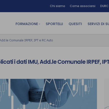
Chi siamo
Come associarsi
DURC 
FORMAZIONE
SPORTELLI
QUESITI
SERVIZI DI 
FAD sincrona (in diretta)
Area Am
, Add.le Comunale IRPEF, IPT e RC Auto
FAD asincrona (e-learning)
Area Dig
Formazione obbligatoria
Area Fin
icati i dati IMU, Add.le Comunale IRPEF, IP
Formazione in aula
Area Te
Formazione in house
Affitto
Piano formativo gratuito
associati
Archivio Formazione