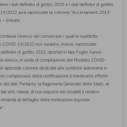
e i dati definitivi di gettito 2020 e i dati definitivi di gettito
-19/2022 avrà valorizzate le colonne “Accertamenti 2019
 – Entrate;
 contiene l’elenco dei comuni per i quali le suddette
o COVID-19/2022 non saranno, invece, valorizzate.
 definitivi di gettito 2022, riportati in tale Foglio, hanno
 tale elenco, in sede di compilazione del Modello COVID-
 le apposite colonne dedicate alle politiche autonome in
do complessivo della certificazione il medesimo effetto
dei dati. Pertanto, la Ragioneria Generale dello Stato, al
 tali enti, ritiene, di non esporre nei modelli il relativo
si rimanda al dettaglio delle motivazioni esposte
e”.