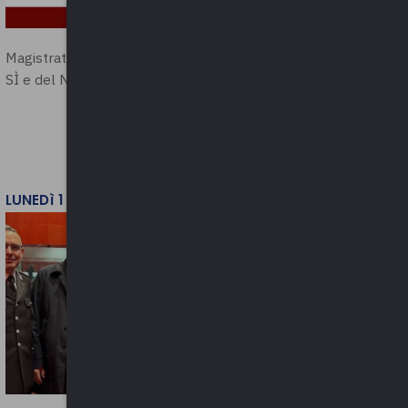
Magistratura e Costituzione. Le ragioni del
SÌ e del NO
LUNEDì 1 DICEMBRE 2025