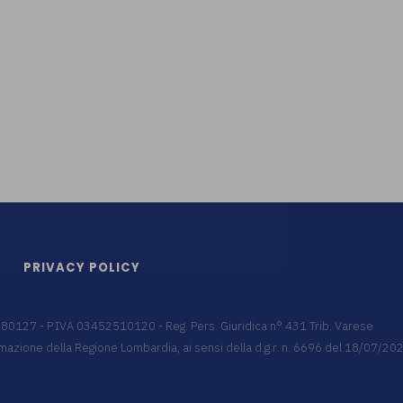
PRIVACY POLICY
9680127 - P.IVA 03452510120 - Reg. Pers. Giuridica n° 431 Trib. Varese
 formazione della Regione Lombardia, ai sensi della d.g.r. n. 6696 del 18/07/2