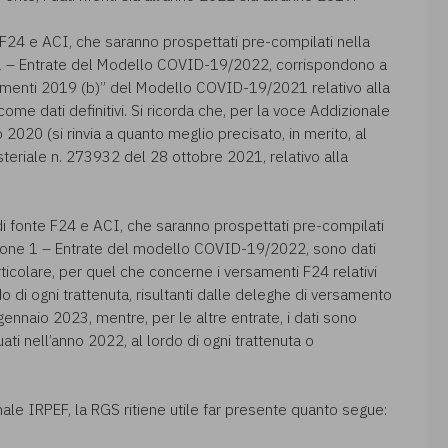
e F24 e ACI, che saranno prospettati pre-compilati nella
1 – Entrate del Modello COVID-19/2022, corrispondono a
amenti 2019 (b)” del Modello COVID-19/2021 relativo alla
come dati definitivi. Si ricorda che, per la voce Addizionale
 2020 (si rinvia a quanto meglio precisato, in merito, al
steriale n. 273932 del 28 ottobre 2021, relativo alla
i di fonte F24 e ACI, che saranno prospettati pre-compilati
zione 1 – Entrate del modello COVID-19/2022, sono dati
ticolare, per quel che concerne i versamenti F24 relativi
lordo di ogni trattenuta, risultanti dalle deleghe di versamento
gennaio 2023, mentre, per le altre entrate, i dati sono
tuati nell’anno 2022, al lordo di ogni trattenuta o
ale IRPEF, la RGS ritiene utile far presente quanto segue: