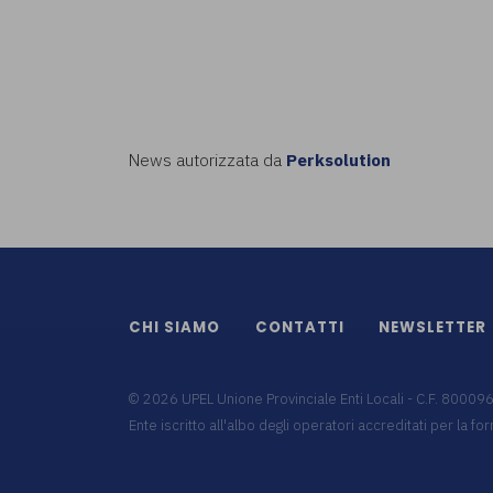
News autorizzata da
Perksolution
CHI SIAMO
CONTATTI
NEWSLETTER
©
2026
UPEL Unione Provinciale Enti Locali - C.F. 8000
Ente iscritto all'albo degli operatori accreditati per la