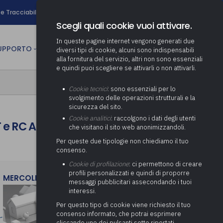
search
e Tracciabilità
Contatti
Newsletter
Scegli quali cookie vuoi attivare.
In queste pagine internet vengono generati due
person
SUPPORTO
CULTURA
AREA RISERVATA
diversi tipi di cookie, alcuni sono indispensabili
alla fornitura del servizio, altri non sono essenziali
e quindi puoi scegliere se attivarli o non attivarli.
ministrativa
Determinazione fondo risorse
Cookie tecnici
: sono essenziali per lo
decentrate
itale
svolgimento delle operazioni strutturali e la
Adeguamento del sistema di
sicurezza del sito.
gestione documentale alle
anziaria
Pratiche previdenziali
Cookie analitici
: raccolgono i dati degli utenti
Gestione IVA
T e RC Auto
nuove linee guida sul
che visitano il sito web anonimizzandoli.
cnica
documento informatico
Prima assistenza e tutoraggio
Attività di supporto Gare
Gestione IRAP
Per queste due tipologie non chiediamo il tuo
ai comuni per l’attivazione di
 sale convegni
Supporto Responsabile della
consenso.
operazioni di PPP
Controllo Pratiche
Redazione del Bilancio
Protezione dei Dati (RPD,
(Partenariato Pubblico
Cookie di profilazione
: ci permettono di creare
Energetiche (ex Legge 10/91)
Consolidato
altrimenti denominato Data
Privato)
profili personalizzati e quindi di proporre
Protection Officer, DPO)
MERCOLEDì 29 LUGLIO 2026
messaggi pubblicitari assecondando i tuoi
Controllo Pratiche Sismiche
Relazione di fine e inizio
Società e organismi
interessi.
mandato
Supporto transizione al
partecipati: tutoraggio agli
digitale
adempimenti degli enti locali
Per questo tipo di cookie viene richiesto il tuo
Supporto alla predisposizione
consenso informato, che potrai esprimere
del Piano Economico-
cliccando uno dei pulsanti sotto riportati,