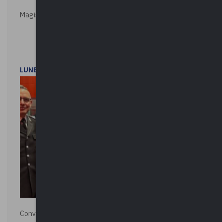
Magistratura e Costituzione. Le ragioni del SÌ e del NO
LUNEDì 1 DICEMBRE 2025
Convegno “La Polizia Locale per la sicurezza della città”,