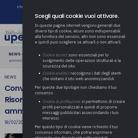
Chi siamo
Come associarsi
DURC e Tracciabilità
Contatti
search
Newsletter
Scegli quali cookie vuoi attivare.
In queste pagine internet vengono generati due
diversi tipi di cookie, alcuni sono indispensabili
alla fornitura del servizio, altri non sono essenziali
e quindi puoi scegliere se attivarli o non attivarli.
NEWS
› Conversione DL Milleproroghe: Risorse per indennità degli
Cookie tecnici
: sono essenziali per lo
amministratori locali
svolgimento delle operazioni strutturali e la
sicurezza del sito.
Cookie analitici
: raccolgono i dati degli utenti
NEWS
che visitano il sito web anonimizzandoli.
Conversione DL Milleproroghe:
Per queste due tipologie non chiediamo il tuo
consenso.
Risorse per indennità degli
Cookie di profilazione
: ci permettono di creare
profili personalizzati e quindi di proporre
amministratori locali
messaggi pubblicitari assecondando i tuoi
interessi.
18/02/2023
Per questo tipo di cookie viene richiesto il tuo
consenso informato, che potrai esprimere
cliccando uno dei pulsanti sotto riportati,