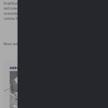
finalità previste dalla medesima legge, ossia ai fini dell’incremento
dell’indennità dei sindaci di cui ai commi 583 e 584, e di quelle di
vicesindaci, assessori e presidenti dei consigli comunali di cui al
comma 585.
News autorizzata da
Perksolution
MERCOLEDì 29 LUGLIO 2026