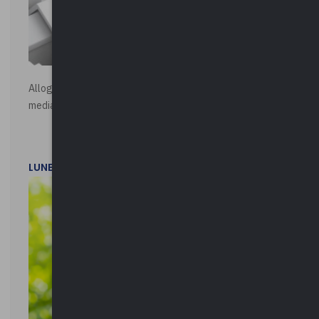
Alloggi di Edilizia Residenziale Pubblica - Vendita all'asta
mediante procedura asincrona telematica
LUNEDì 20 LUGLIO 2026