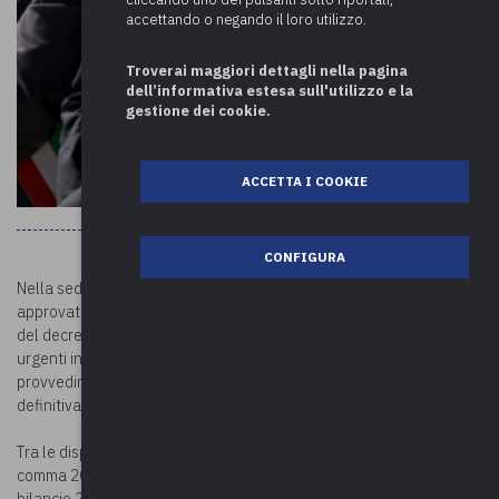
accettando o negando il loro utilizzo.
Troverai maggiori dettagli nella pagina
dell’informativa estesa sull'utilizzo e la
gestione dei cookie.
ACCETTA I COOKIE
CONFIGURA
Nella seduta del 15 febbraio 2023 l’Assemblea del Senato ha
approvato, con modificazioni, il ddl n.
452
di conversione in legge
del decreto-legge 29 dicembre 2022, n. 198, recante disposizioni
urgenti in materia di termini legislativi, c.d. “Milleproroghe”. Il
provvedimento passa all’esame della Camera dei Deputati per la
definitiva conversione in legge entro il 27 febbraio 2023.
Tra le disposizioni di interesse per gli enti locali si segnala l’art. 1,
comma 20-ter, che stabilisce che le risorse stanziate dalla legge di
bilancio 2022 per l’incremento delle indennità dei sindaci e degli