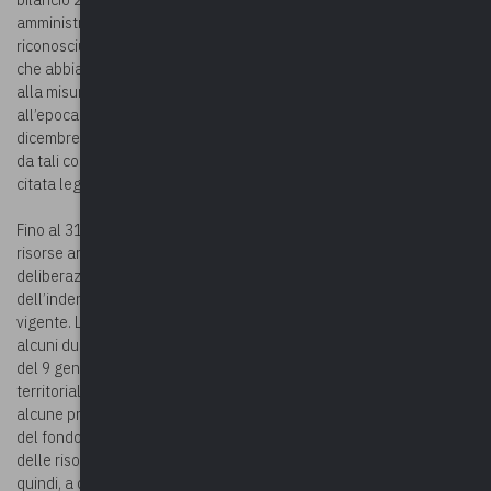
amministratori locali stabilito dalla medesima legge, siano
riconosciute ai comuni beneficiari anche qualora si tratti di comuni
che abbiano adottato deliberazioni di rinuncia, parziale o totale,
alla misura massima dell’indennità prevista dalla normativa
all’epoca vigente. La disposizione trova applicazione fino al 31
dicembre 2023 e a condizione che le risorse siano state utilizzate
da tali comuni ai fini dell’incremento dell’indennità previste dalla
citata legge di bilancio.
Fino al 31 dicembre 2023 possono beneficiare del riparto delle
risorse anche quei comuni che abbiano adottato specifiche
deliberazioni di rinuncia, parziale o totale, della misura massima
dell’indennità di funzione prevista dalla normativa al tempo
vigente. La disposizione sembrerebbe chiarire in via definitiva
alcuni dubbi sollevati dagli enti locali in relazione al comunicato
del 9 gennaio 2023 del Dipartimento per gli affari interni e
territoriali del Ministero dell’interno con cui venivano fornite
alcune precisazioni in relazione al DM 30 maggio 2022, di riparto
del fondo per le indennità. La possibilità di accedere al riparto
delle risorse stanziate dalla legge di bilancio 2023 è ammessa,
quindi, a condizione che tali risorse siano state destinate alle