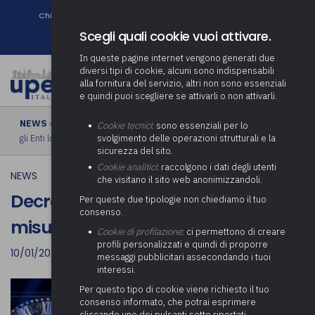
Chi siamo
Come associarsi
DURC e Tracciabilità
Contatti
search
Newsletter
Scegli quali cookie vuoi attivare.
In queste pagine internet vengono generati due
diversi tipi di cookie, alcuni sono indispensabili
alla fornitura del servizio, altri non sono essenziali
e quindi puoi scegliere se attivarli o non attivarli.
NEWS
› Decreto Milleproroghe 2022 – Le misure di interesse per
Cookie tecnici
: sono essenziali per lo
gli Enti locali
svolgimento delle operazioni strutturali e la
sicurezza del sito.
Cookie analitici
: raccolgono i dati degli utenti
NEWS
che visitano il sito web anonimizzandoli.
Decreto Milleproroghe 2022 – Le
Per queste due tipologie non chiediamo il tuo
consenso.
misure di interesse per gli Enti locali
Cookie di profilazione
: ci permettono di creare
profili personalizzati e quindi di proporre
10/01/2022
messaggi pubblicitari assecondando i tuoi
interessi.
Per questo tipo di cookie viene richiesto il tuo
consenso informato, che potrai esprimere
cliccando uno dei pulsanti sotto riportati,