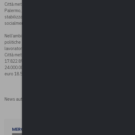
Città metropolitana di Napoli e al Comune di Napoli e al Comune di
Palermo, per l’attuazione di politiche attive finalizzate alla
stabilizzazione occupazionale dei lavoratori impiegati in attività
socialmente utili.
Nell’ambito dell’assegnazione complessiva, per l’attuazione di
politiche attive finalizzate alla stabilizzazione occupazionale dei
lavoratori impiegati in attività socialmente utili, è destinata alla
Città metropolitana di Napoli la somma complessiva di euro
17.822.899,00, al Comune di Napoli la somma complessiva di euro
24.000.000,00 e al Comune di Palermo la somma complessiva di
euro 18.500.000,00.
News autorizzata da
Perksolution
MERCOLEDì 29 LUGLIO 2026