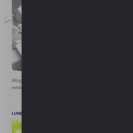
Alloggi di Edilizia Residenziale Pubblica - Vendita all'asta
mediante procedura asincrona telematica
LUNEDì 20 LUGLIO 2026