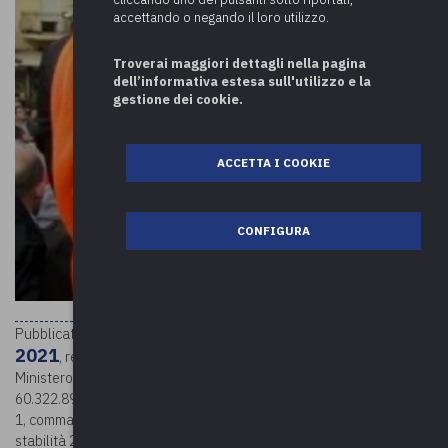
accettando o negando il loro utilizzo.
Troverai maggiori dettagli nella pagina
dell’informativa estesa sull'utilizzo e la
gestione dei cookie.
ACCETTA I COOKIE
CONFIGURA
DPCM 16 novembre
Pubblicato in G.U. n. 7 del 11-01-2022 il
2021
, relativo al Fondo per lavoratori socialmente utili. Al
Ministero dell’interno è destinata una quota, pari a euro
60.322.899,00, per l’anno 2021, delle risorse del fondo di cui all’art.
1, comma 199, della legge 23 dicembre 2014, n. 190 (legge di
stabilità 2015), per l’erogazione del contributo straordinario alla