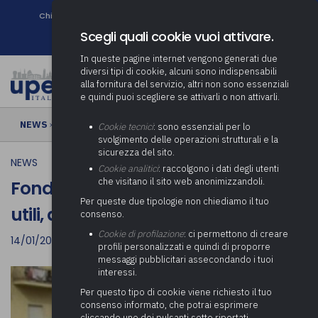
Chi siamo
Come associarsi
DURC e Tracciabilità
Contatti
search
Newsletter
Scegli quali cookie vuoi attivare.
In queste pagine internet vengono generati due
diversi tipi di cookie, alcuni sono indispensabili
alla fornitura del servizio, altri non sono essenziali
e quindi puoi scegliere se attivarli o non attivarli.
NEWS
› Fondo per lavoratori socialmente utili, annualità 2021
Cookie tecnici
: sono essenziali per lo
svolgimento delle operazioni strutturali e la
sicurezza del sito.
NEWS
Cookie analitici
: raccolgono i dati degli utenti
che visitano il sito web anonimizzandoli.
Fondo per lavoratori socialmente
Per queste due tipologie non chiediamo il tuo
utili, annualità 2021
consenso.
Cookie di profilazione
: ci permettono di creare
14/01/2022
profili personalizzati e quindi di proporre
messaggi pubblicitari assecondando i tuoi
interessi.
Per questo tipo di cookie viene richiesto il tuo
consenso informato, che potrai esprimere
cliccando uno dei pulsanti sotto riportati,