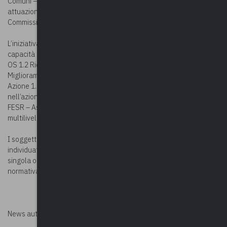
Comuni – in forma singola o aggregata – e ammessi alla fase di
attuazione del progetto (FASE 3) a seguito della valutazione della
Commissione incaricata.
L’iniziativa è finanziata nell’ambito del PON “Governance e
capacità istituzionale” 2014-2020 – Fondo FSE – Asse 1 – OT11 –
OS 1.2 Riduzione degli oneri regolatori Azione 1.2.1; OS 1.3
Miglioramento delle prestazioni della Pubblica Amministrazione
Azione 1.3.5; OS 1.5 “Aumento dei livelli di integrità e di legalità
nell’azione della Pubblica Amministrazione” Azione 1.5.1 – Fondo
FESR – Asse 3 – OT11- OS 3.1 Miglioramento della governance
multilivello Azione 3.1.5.
I soggetti ammessi al contributo sono i Piccoli Comuni così come
individuati dalla Legge 6 ottobre 2017, n. 158, art. 1, c. 2 in forma
singola o aggregata o nelle forme associative previste dalla
normativa vigente a livello nazionale o regionale.
News autorizzata da
Perksolution