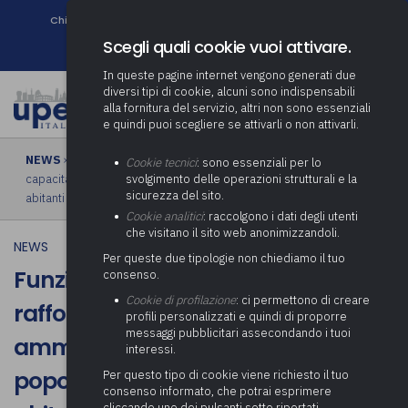
Chi siamo
Come associarsi
DURC e Tracciabilità
Contatti
search
Newsletter
Scegli quali cookie vuoi attivare.
In queste pagine internet vengono generati due
diversi tipi di cookie, alcuni sono indispensabili
alla fornitura del servizio, altri non sono essenziali
e quindi puoi scegliere se attivarli o non attivarli.
NEWS
› Funzione Pubblica: contributo per rafforzamento della
Cookie tecnici
: sono essenziali per lo
capacità amministrativa comuni con popolazione inferiore a 5000
svolgimento delle operazioni strutturali e la
sicurezza del sito.
abitanti
Cookie analitici
: raccolgono i dati degli utenti
che visitano il sito web anonimizzandoli.
NEWS
Per queste due tipologie non chiediamo il tuo
Funzione Pubblica: contributo per
consenso.
Cookie di profilazione
: ci permettono di creare
rafforzamento della capacità
profili personalizzati e quindi di proporre
messaggi pubblicitari assecondando i tuoi
amministrativa comuni con
interessi.
popolazione inferiore a 5000
Per questo tipo di cookie viene richiesto il tuo
consenso informato, che potrai esprimere
cliccando uno dei pulsanti sotto riportati,