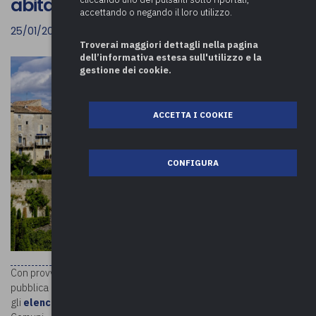
abitanti
accettando o negando il loro utilizzo.
25/01/2023
Troverai maggiori dettagli nella pagina
dell’informativa estesa sull'utilizzo e la
gestione dei cookie.
ACCETTA I COOKIE
CONFIGURA
Con provvedimento del Capo del Dipartimento della funzione
pubblica
prot. n. 44147143 del 19.1.2023
sono stati approvati
gli
elenchi
di ulteriori 155 Piani di intervento, presentati dai