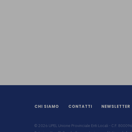
CHI SIAMO
CONTATTI
NEWSLETTER
©
2026
UPEL Unione Provinciale Enti Locali - C.F. 8000