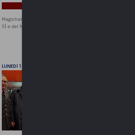
Magistratura e Costituzione. Le ragioni del
SÌ e del NO
LUNEDì 1 DICEMBRE 2025