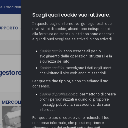
search
e Tracciabilità
Contatti
Newsletter
Scegli quali cookie vuoi attivare.
In queste pagine internet vengono generati due
person
SUPPORTO
CULTURA
AREA RISERVATA
diversi tipi di cookie, alcuni sono indispensabili
alla fornitura del servizio, altri non sono essenziali
e quindi puoi scegliere se attivarli o non attivarli.
ministrativa
Determinazione fondo risorse
Cookie tecnici
: sono essenziali per lo
decentrate
itale
svolgimento delle operazioni strutturali e la
Adeguamento del sistema di
sicurezza del sito.
gestione documentale alle
anziaria
Pratiche previdenziali
Cookie analitici
: raccolgono i dati degli utenti
Gestione IVA
gestore di un parco regionale
nuove linee guida sul
che visitano il sito web anonimizzandoli.
cnica
documento informatico
Prima assistenza e tutoraggio
Attività di supporto Gare
Gestione IRAP
Per queste due tipologie non chiediamo il tuo
ai comuni per l’attivazione di
 sale convegni
Supporto Responsabile della
consenso.
operazioni di PPP
Controllo Pratiche
Redazione del Bilancio
Protezione dei Dati (RPD,
(Partenariato Pubblico
Cookie di profilazione
: ci permettono di creare
Energetiche (ex Legge 10/91)
Consolidato
altrimenti denominato Data
Privato)
profili personalizzati e quindi di proporre
Protection Officer, DPO)
MERCOLEDì 29 LUGLIO 2026
messaggi pubblicitari assecondando i tuoi
Controllo Pratiche Sismiche
Relazione di fine e inizio
Società e organismi
interessi.
mandato
Supporto transizione al
partecipati: tutoraggio agli
digitale
adempimenti degli enti locali
Per questo tipo di cookie viene richiesto il tuo
Supporto alla predisposizione
consenso informato, che potrai esprimere
del Piano Economico-
cliccando uno dei pulsanti sotto riportati,