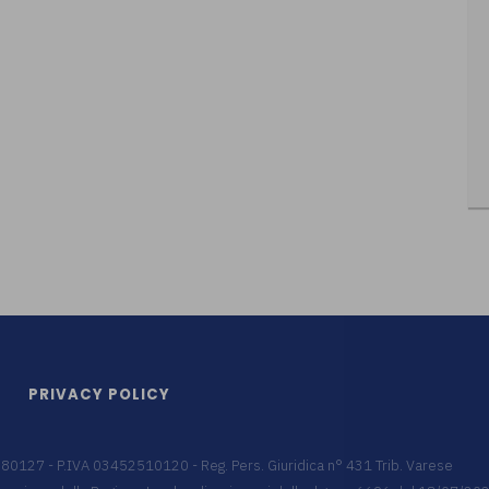
PRIVACY POLICY
9680127 - P.IVA 03452510120 - Reg. Pers. Giuridica n° 431 Trib. Varese