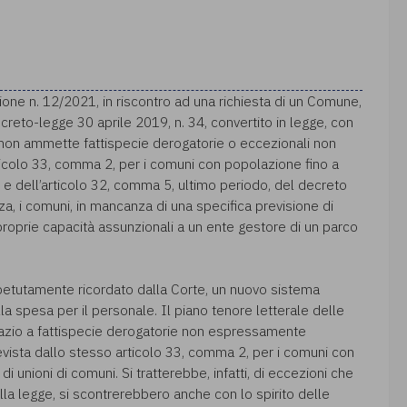
ione n. 12/2021, in riscontro ad una richiesta di un Comune,
creto-legge 30 aprile 2019, n. 34, convertito in legge, con
, non ammette fattispecie derogatorie o eccezionali non
rticolo 33, comma 2, per i comuni con popolazione fino a
, e dell’articolo 32, comma 5, ultimo periodo, del decreto
a, i comuni, in mancanza di una specifica previsione di
roprie capacità assunzionali a un ente gestore di un parco
ripetutamente ricordato dalla Corte, un nuovo sistema
ella spesa per il personale. Il piano tenore letterale delle
pazio a fattispecie derogatorie non espressamente
vista dallo stesso articolo 33, comma 2, per i comuni con
 unioni di comuni. Si tratterebbe, infatti, di eccezioni che
la legge, si scontrerebbero anche con lo spirito delle