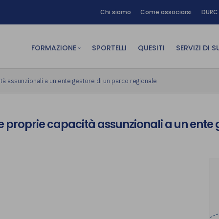
Chi siamo
Come associarsi
DURC 
FORMAZIONE
SPORTELLI
QUESITI
SERVIZI DI 
FAD sincrona (in diretta)
Area Am
à assunzionali a un ente gestore di un parco regionale
FAD asincrona (e-learning)
Area Dig
Formazione obbligatoria
Area Fin
 proprie capacità assunzionali a un ente 
Formazione in aula
Area Te
Formazione in house
Affitto
Piano formativo gratuito
associati
Archivio Formazione