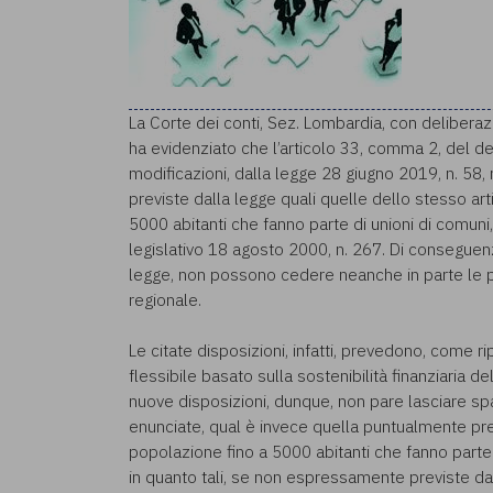
La Corte dei conti, Sez. Lombardia, con deliberaz
ha evidenziato che l’articolo 33, comma 2, del de
modificazioni, dalla legge 28 giugno 2019, n. 58
previste dalla legge quali quelle dello stesso a
5000 abitanti che fanno parte di unioni di comuni
legislativo 18 agosto 2000, n. 267. Di conseguenz
legge, non possono cedere neanche in parte le p
regionale.
Le citate disposizioni, infatti, prevedono, come 
flessibile basato sulla sostenibilità finanziaria d
nuove disposizioni, dunque, non pare lasciare s
enunciate, qual è invece quella puntualmente pre
popolazione fino a 5000 abitanti che fanno parte di
in quanto tali, se non espressamente previste dal