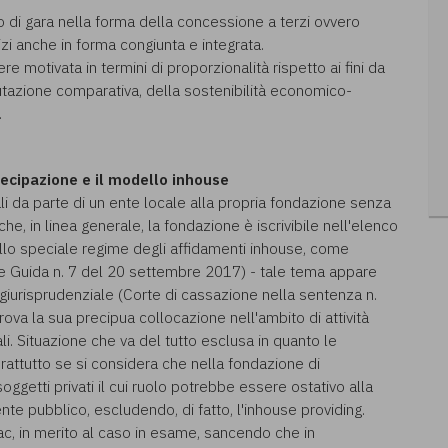
o di gara nella forma della concessione a terzi ovvero
izi anche in forma congiunta e integrata.
e motivata in termini di proporzionalità rispetto ai fini da
azione comparativa, della sostenibilità economico-
.
tecipazione e il modello inhouse
li da parte di un ente locale alla propria fondazione senza
e, in linea generale, la fondazione è iscrivibile nell'elenco
 dello speciale regime degli affidamenti inhouse, come
nee Guida n. 7 del 20 settembre 2017) - tale tema appare
 giurisprudenziale (Corte di cassazione nella sentenza n.
ova la sua precipua collocazione nell'ambito di attività
i. Situazione che va del tutto esclusa in quanto le
attutto se si considera che nella fondazione di
getti privati il cui ruolo potrebbe essere ostativo alla
nte pubblico, escludendo, di fatto, l'inhouse providing.
ac, in merito al caso in esame, sancendo che in