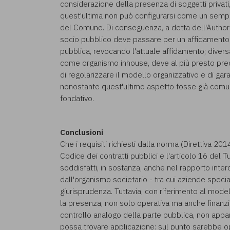
considerazione della presenza di soggetti privati,
quest'ultima non può configurarsi come un sempl
del Comune. Di conseguenza, a detta dell'Authority
socio pubblico deve passare per un affidamento 
pubblica, revocando l'attuale affidamento; diver
come organismo inhouse, deve al più presto predi
di regolarizzare il modello organizzativo e di gara
nonostante quest'ultimo aspetto fosse già comunq
fondativo.
Conclusioni
Che i requisiti richiesti dalla norma (Direttiva 201
Codice dei contratti pubblici e l'articolo 16 del
soddisfatti, in sostanza, anche nel rapporto inte
dall'organismo societario - tra cui aziende special
giurisprudenza. Tuttavia, con riferimento al mode
la presenza, non solo operativa ma anche finanzia
controllo analogo della parte pubblica, non appa
possa trovare applicazione: sul punto sarebbe o