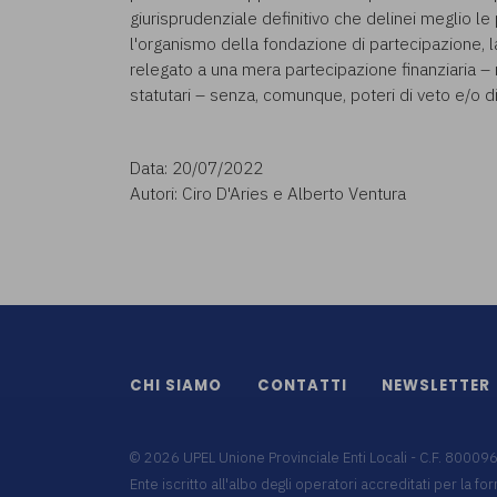
giurisprudenziale definitivo che delinei meglio le
l'organismo della fondazione di partecipazione, l
relegato a una mera partecipazione finanziaria – 
statutari – senza, comunque, poteri di veto e/o d
Data: 20/07/2022
Autori: Ciro D'Aries e Alberto Ventura
CHI SIAMO
CONTATTI
NEWSLETTER
©
2026
UPEL Unione Provinciale Enti Locali - C.F. 8000
Ente iscritto all'albo degli operatori accreditati per la