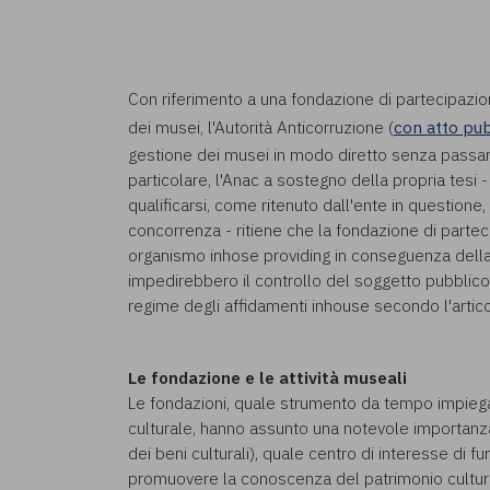
Con riferimento a una fondazione di partecipazio
dei musei, l'Autorità Anticorruzione (
con atto pub
gestione dei musei in modo diretto senza passare
particolare, l'Anac a sostegno della propria tesi 
qualificarsi, come ritenuto dall'ente in question
concorrenza - ritiene che la fondazione di parte
organismo inhose providing in conseguenza della 
impedirebbero il controllo del soggetto pubblico.
regime degli affidamenti inhouse secondo l'artico
Le fondazione e le attività museali
Le fondazioni, quale strumento da tempo impiegato
culturale, hanno assunto una notevole importanza
dei beni culturali), quale centro di interesse di fun
promuovere la conoscenza del patrimonio culturale