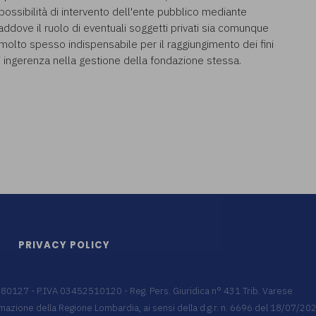
 possibilità di intervento dell'ente pubblico mediante
addove il ruolo di eventuali soggetti privati sia comunque
molto spesso indispensabile per il raggiungimento dei fini
i ingerenza nella gestione della fondazione stessa.
PRIVACY POLICY
9680127 - P.IVA 03452510120 - Reg. Pers. Giuridica n° 431 Trib. Varese
 formazione della Regione Lombardia, ai sensi della d.g.r. n. 6696 del 18/07/2