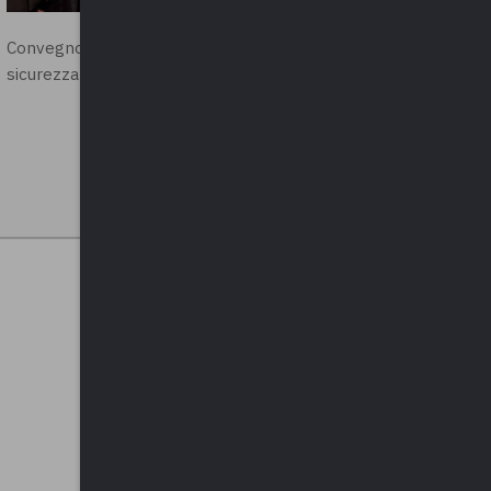
Convegno “La Polizia Locale per la
sicurezza della città”, Busto Arsizio