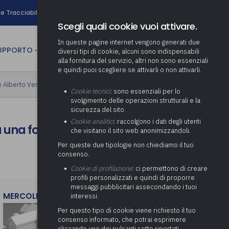
search
e Tracciabilità
Contatti
Newsletter
Scegli quali cookie vuoi attivare.
In queste pagine internet vengono generati due
person
SUPPORTO
CULTURA
AREA RISERVATA
diversi tipi di cookie, alcuni sono indispensabili
alla fornitura del servizio, altri non sono essenziali
e quindi puoi scegliere se attivarli o non attivarli.
ministrativa
 e Alberto Ventura
Determinazione fondo risorse
Cookie tecnici
: sono essenziali per lo
decentrate
itale
svolgimento delle operazioni strutturali e la
Adeguamento del sistema di
sicurezza del sito.
gestione documentale alle
anziaria
Pratiche previdenziali
Cookie analitici
: raccolgono i dati degli utenti
Gestione IVA
a una fondazione di
nuove linee guida sul
che visitano il sito web anonimizzandoli.
cnica
documento informatico
Prima assistenza e tutoraggio
Attività di supporto Gare
Gestione IRAP
Per queste due tipologie non chiediamo il tuo
ai comuni per l’attivazione di
 sale convegni
Supporto Responsabile della
consenso.
operazioni di PPP
Controllo Pratiche
Redazione del Bilancio
Protezione dei Dati (RPD,
(Partenariato Pubblico
Cookie di profilazione
: ci permettono di creare
Energetiche (ex Legge 10/91)
Consolidato
altrimenti denominato Data
Privato)
profili personalizzati e quindi di proporre
Protection Officer, DPO)
messaggi pubblicitari assecondando i tuoi
Controllo Pratiche Sismiche
Relazione di fine e inizio
Società e organismi
MERCOLEDì 29 LUGLIO 2026
interessi.
mandato
Supporto transizione al
partecipati: tutoraggio agli
digitale
adempimenti degli enti locali
Per questo tipo di cookie viene richiesto il tuo
Supporto alla predisposizione
consenso informato, che potrai esprimere
del Piano Economico-
cliccando uno dei pulsanti sotto riportati,