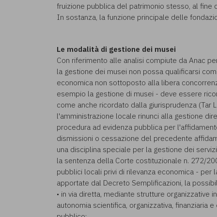
fruizione pubblica del patrimonio stesso, al fine 
In sostanza, la funzione principale delle fondazioni
Le modalità di gestione dei musei
Con riferimento alle analisi compiute da Anac per i
la gestione dei musei non possa qualificarsi come
economica non sottoposto alla libera concorrenza. 
esempio la gestione di musei - deve essere ricon
come anche ricordato dalla giurisprudenza (Tar 
l'amministrazione locale rinunci alla gestione dir
procedura ad evidenza pubblica per l'affidamento,
dismissioni o cessazione del precedente affidamen
una disciplina speciale per la gestione dei servizi
la sentenza della Corte costituzionale n. 272/200
pubblici locali privi di rilevanza economica - per
apportate dal Decreto Semplificazioni, la possibilit
• in via diretta, mediante strutture organizzative 
autonomia scientifica, organizzativa, finanziaria
pubblico;