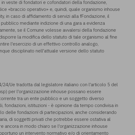
 in veste di fondatori e cofondatori della fondazione,
ice «braccio operativo» e, quindi, quale organismo inhouse
, in caso di affidamento di servizi alla fFondazione, il
pubblico mediante indizione di una gara a evidenza
samente, se il Comune volesse avvalersi della fondazione
sporre la modifica dello statuto di tale organismo al fine
ntire l'esercizio di un effettivo controllo analogo,
ue disciplinato nell'attuale versione dello statuto
4/24/Ue tradotta dal legislatore italiano con l'articolo 5 del
 Tusp) per l'organizzazione inhouse possano essere
rcorrente tra un ente pubblico e un soggetto diverso
i, fondazioni, istituzioni - è opinione da tempo condivisa in
llo delle fondazioni di partecipazioni, anche considerando
ria, di soggetti privati che potrebbe essere ostativa al
re ancora in modo chiaro se l'organizzazione inhouse
pportuno un intervento normativo e/o di orientamento