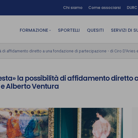
Chi siamo
Come associarsi
DURC 
FORMAZIONE
SPORTELLI
QUESITI
SERVIZI DI 
FAD sincrona (in diretta)
Area Am
à di affidamento diretto a una fondazione di partecipazione - di Ciro D'Aries
FAD asincrona (e-learning)
Area Dig
Formazione obbligatoria
Area Fin
ta» la possibilità di affidamento diretto 
Formazione in aula
Area Te
s e Alberto Ventura
Formazione in house
Affitto
Piano formativo gratuito
associati
Archivio Formazione