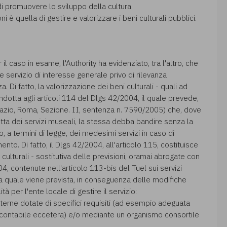
di promuovere lo sviluppo della cultura.
 è quella di gestire e valorizzare i beni culturali pubblici.
l caso in esame, l'Authority ha evidenziato, tra l'altro, che
 servizio di interesse generale privo di rilevanza
Di fatto, la valorizzazione dei beni culturali - quali ad
dotta agli articoli 114 del Dlgs 42/2004, il quale prevede,
Lazio, Roma, Sezione. II, sentenza n. 7590/2005) che, dove
etta dei servizi museali, la stessa debba bandire senza la
 a termini di legge, dei medesimi servizi in caso di
to. Di fatto, il Dlgs 42/2004, all'articolo 115, costituisce
 culturali - sostitutiva delle previsioni, oramai abrogate con
4, contenute nell'articolo 113-bis del Tuel sui servizi
 la quale viene prevista, in conseguenza delle modifiche
à per l'ente locale di gestire il servizio:
interne dotate di specifici requisiti (ad esempio adeguata
 e contabile eccetera) e/o mediante un organismo consortile