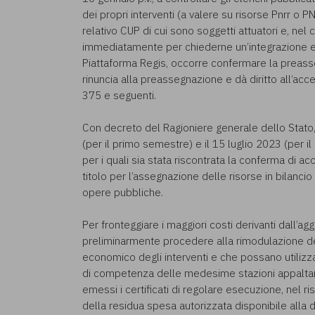
dei propri interventi (a valere su risorse Pnrr o PN
relativo CUP di cui sono soggetti attuatori e, nel
immediatamente per chiederne un’integrazione entr
Piattaforma Regis, occorre confermare la preass
rinuncia alla preassegnazione e dà diritto all’ac
375 e seguenti.
Con decreto del Ragioniere generale dello Stato,
(per il primo semestre) e il 15 luglio 2023 (per 
per i quali sia stata riscontrata la conferma di 
titolo per l’assegnazione delle risorse in bilanci
opere pubbliche.
Per fronteggiare i maggiori costi derivanti dall’a
preliminarmente procedere alla rimodulazione d
economico degli interventi e che possano utilizzar
di competenza delle medesime stazioni appaltanti e
emessi i certificati di regolare esecuzione, nel ri
della residua spesa autorizzata disponibile alla d