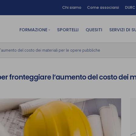
Chi siamo
Come associarsi
DURC 
FORMAZIONE
SPORTELLI
QUESITI
SERVIZI DI 
FAD sincrona (in diretta)
Area Am
 l’aumento del costo dei materiali per le opere pubbliche
FAD asincrona (e-learning)
Area Dig
Formazione obbligatoria
Area Fin
per fronteggiare l’aumento del costo dei m
Formazione in aula
Area Te
Formazione in house
Affitto
Piano formativo gratuito
associati
Archivio Formazione