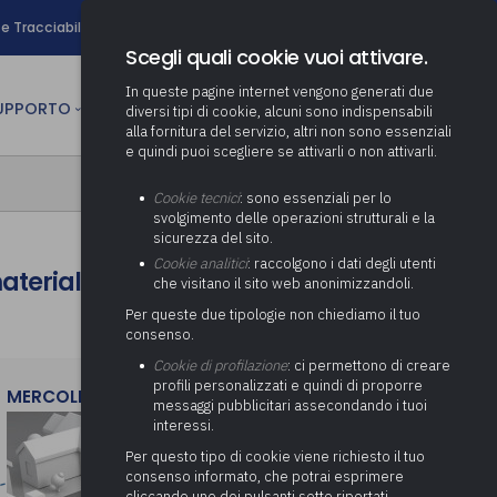
search
e Tracciabilità
Contatti
Newsletter
Scegli quali cookie vuoi attivare.
In queste pagine internet vengono generati due
person
SUPPORTO
CULTURA
AREA RISERVATA
diversi tipi di cookie, alcuni sono indispensabili
alla fornitura del servizio, altri non sono essenziali
e quindi puoi scegliere se attivarli o non attivarli.
ministrativa
Determinazione fondo risorse
Cookie tecnici
: sono essenziali per lo
decentrate
itale
svolgimento delle operazioni strutturali e la
Adeguamento del sistema di
sicurezza del sito.
gestione documentale alle
anziaria
Pratiche previdenziali
Cookie analitici
: raccolgono i dati degli utenti
Gestione IVA
ateriali per le opere pubbliche
nuove linee guida sul
che visitano il sito web anonimizzandoli.
cnica
documento informatico
Prima assistenza e tutoraggio
Attività di supporto Gare
Gestione IRAP
Per queste due tipologie non chiediamo il tuo
ai comuni per l’attivazione di
 sale convegni
Supporto Responsabile della
consenso.
operazioni di PPP
Controllo Pratiche
Redazione del Bilancio
Protezione dei Dati (RPD,
(Partenariato Pubblico
Cookie di profilazione
: ci permettono di creare
Energetiche (ex Legge 10/91)
Consolidato
altrimenti denominato Data
Privato)
profili personalizzati e quindi di proporre
Protection Officer, DPO)
MERCOLEDì 29 LUGLIO 2026
messaggi pubblicitari assecondando i tuoi
Controllo Pratiche Sismiche
Relazione di fine e inizio
Società e organismi
interessi.
mandato
Supporto transizione al
partecipati: tutoraggio agli
digitale
adempimenti degli enti locali
Per questo tipo di cookie viene richiesto il tuo
Supporto alla predisposizione
consenso informato, che potrai esprimere
del Piano Economico-
cliccando uno dei pulsanti sotto riportati,