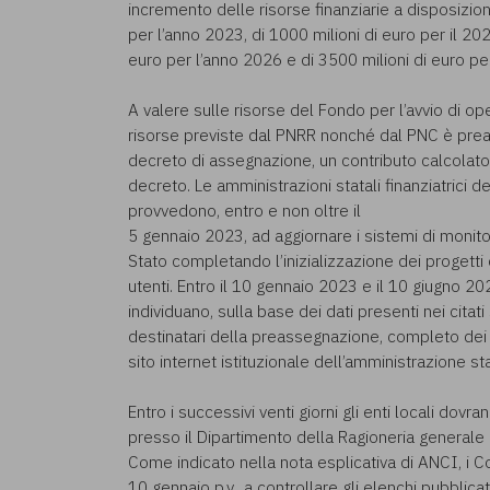
incremento delle risorse finanziarie a disposizion
per l’anno 2023, di 1000 milioni di euro per il 20
euro per l’anno 2026 e di 3500 milioni di euro pe
A valere sulle risorse del Fondo per l’avvio di opere 
risorse previste dal PNRR nonché dal PNC è preas
decreto di assegnazione, un contributo calcolato 
decreto. Le amministrazioni statali finanziatrici de
provvedono, entro e non oltre il
5 gennaio 2023, ad aggiornare i sistemi di monit
Stato completando l’inizializzazione dei progetti o
utenti. Entro il 10 gennaio 2023 e il 10 giugno 202
individuano, sulla base dei dati presenti nei citati
destinatari della preassegnazione, completo dei c
sito internet istituzionale dell’amministrazione st
Entro i successivi venti giorni gli enti locali dov
presso il Dipartimento della Ragioneria generale 
Come indicato nella nota esplicativa di ANCI, i Co
10 gennaio p.v., a controllare gli elenchi pubblicati