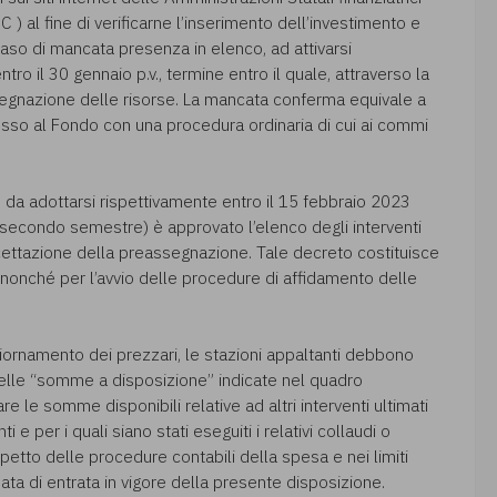
C ) al fine di verificarne l’inserimento dell’investimento e
 caso di mancata presenza in elenco, ad attivarsi
o il 30 gennaio p.v., termine entro il quale, attraverso la
egnazione delle risorse. La mancata conferma equivale a
cesso al Fondo con una procedura ordinaria di cui ai commi
 da adottarsi rispettivamente entro il 15 febbraio 2023
il secondo semestre) è approvato l’elenco degli interventi
accettazione della preassegnazione. Tale decreto costituisce
o nonché per l’avvio delle procedure di affidamento delle
ggiornamento dei prezzari, le stazioni appaltanti debbono
elle “somme a disposizione” indicate nel quadro
e le somme disponibili relative ad altri interventi ultimati
 per i quali siano stati eseguiti i relativi collaudi o
spetto delle procedure contabili della spesa e nei limiti
ata di entrata in vigore della presente disposizione.