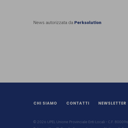
News autorizzata da
Perksolution
CHI SIAMO
CONTATTI
NEWSLETTER
©
2026
UPEL Unione Provinciale Enti Locali - C.F. 8000