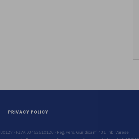
PRIVACY POLICY
9680127 - P.IVA 03452510120 - Reg. Pers. Giuridica n° 431 Trib. Varese