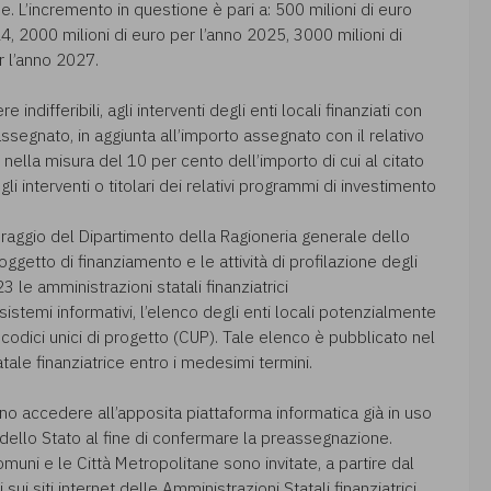
e. L’incremento in questione è pari a: 500 milioni di euro
24, 2000 milioni di euro per l’anno 2025, 3000 milioni di
r l’anno 2027.
indifferibili, agli interventi degli enti locali finanziati con
segnato, in aggiunta all’importo assegnato con il relativo
nella misura del 10 per cento dell’importo di cui al citato
gli interventi o titolari dei relativi programmi di investimento
oraggio del Dipartimento della Ragioneria generale dello
ggetto di finanziamento e le attività di profilazione degli
3 le amministrazioni statali finanziatrici
 sistemi informativi, l’elenco degli enti locali potenzialmente
odici unici di progetto (CUP). Tale elenco è pubblicato nel
atale finanziatrice entro i medesimi termini.
ranno accedere all’apposita piattaforma informatica già in uso
dello Stato al fine di confermare la preassegnazione.
muni e le Città Metropolitane sono invitate, a partire dal
 sui siti internet delle Amministrazioni Statali finanziatrici