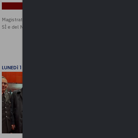
Magistratura e Costituzione. Le ragioni del
SÌ e del NO
LUNEDì 1 DICEMBRE 2025