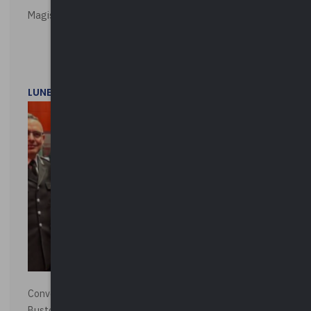
Magistratura e Costituzione. Le ragioni del SÌ e del NO
LUNEDì 1 DICEMBRE 2025
Convegno “La Polizia Locale per la sicurezza della città”,
Busto Arsizio