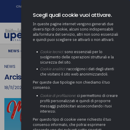
Chi siamo
Come associarsi
DURC e Tracciabilità
Contatti
search
Newsletter
Scegli quali cookie vuoi attivare.
In queste pagine internet vengono generati due
diversi tipi di cookie, alcuni sono indispensabili
alla fornitura del servizio, altri non sono essenziali
e quindi puoi scegliere se attivarli o non attivarli.
NEWS
› Arcisate | Magia di Natale 2022
Cookie tecnici
: sono essenziali per lo
svolgimento delle operazioni strutturali e la
sicurezza del sito.
NEWS
Cookie analitici
: raccolgono i dati degli utenti
che visitano il sito web anonimizzandoli.
Arcisate | Magia di Natale 2022
Per queste due tipologie non chiediamo il tuo
18/11/2022
consenso.
Cookie di profilazione
: ci permettono di creare
profili personalizzati e quindi di proporre
messaggi pubblicitari assecondando i tuoi
interessi.
Per questo tipo di cookie viene richiesto il tuo
consenso informato, che potrai esprimere
cliccando uno dei pulsanti sotto riportati,