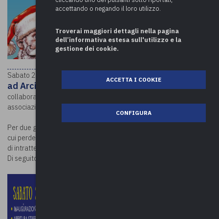
accettando o negando il loro utilizzo.
Troverai maggiori dettagli nella pagina
dell’informativa estesa sull'utilizzo e la
gestione dei cookie.
Magia di Natale
Sabato 26 e domenica 27 novembre torna “
ACCETTA I COOKIE
ad Arcisate
”, manifestazione promossa da Pro Loco in
collaborazione con l’Assessorato alla cultura ed il supporto di
associazioni locali.
CONFIGURA
Per due giorni i visitatori si immergeranno in un luogo incantato in
cui perdersi tra luci, suoni, profumi, colori ed un vasto programma
di intrattenimento per grandi e piccini.
Di seguito il programma dell’evento.