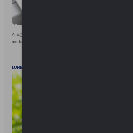
Alloggi di Edilizia Residenziale Pubblica - Vendita all'asta
mediante procedura asincrona telematica
LUNEDì 20 LUGLIO 2026