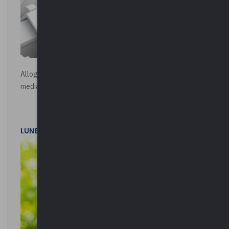
Alloggi di Edilizia Residenziale Pubblica - Vendita all'asta
mediante procedura asincrona telematica
LUNEDì 20 LUGLIO 2026