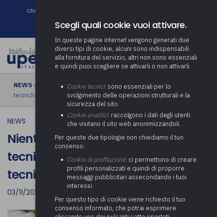
Chi siamo
Come associarsi
DURC e Tracciabilità
Contatti
search
Newsletter
Scegli quali cookie vuoi attivare.
In queste pagine internet vengono generati due
diversi tipi di cookie, alcuni sono indispensabili
alla fornitura del servizio, altri non sono essenziali
e quindi puoi scegliere se attivarli o non attivarli.
NEWS
› Niente incentivi per funzioni tecniche in caso di proroghe
Cookie tecnici
: sono essenziali per lo
tecniche o di affidamenti diretti
svolgimento delle operazioni strutturali e la
sicurezza del sito.
Cookie analitici
: raccolgono i dati degli utenti
NEWS
che visitano il sito web anonimizzandoli.
Niente incentivi per funzioni
Per queste due tipologie non chiediamo il tuo
consenso.
tecniche in caso di proroghe
Cookie di profilazione
: ci permettono di creare
profili personalizzati e quindi di proporre
tecniche o di affidamenti diretti
messaggi pubblicitari assecondando i tuoi
interessi.
03/11/2022
Per questo tipo di cookie viene richiesto il tuo
consenso informato, che potrai esprimere
cliccando uno dei pulsanti sotto riportati,