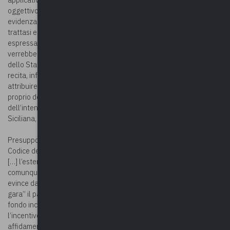
oggettivo. Dalla lettura testuale della norma appare di chiara
evidenza la volontà del legislatore di attribuire gli incentivi di che
trattasi esclusivamente per le funzioni e la tipologia di contratti
espressamente indicati e qualsiasi diversa soluzione interpretativa
verrebbe a violare i principi generali dell’ordinamento giuridico
dello Stato in tema di interpretazione della legge: l’art. 12 disp. att.
recita, infatti, che nell’applicare la legge non si può ad essa
attribuire altro senso che quello fatto palese dal significato
proprio delle parole secondo la connessione di esse e
dell’intenzione del legislatore” (Sezione Controllo per la regione
Siciliana, delib. n. 54/2019/PAR).
Presupposto indefettibile per l’applicazione dell’art. 113 del
Codice dei contratti pubblici è ritenuto “in modo unanime e pacifico
[…] l’esternalizzazione della produzione di beni e servizi o
comunque il ricorso al mercato, a mezzo di pubblica gara, come si
evince dal comma 2, il quale individua nell’importo posto “a base di
gara” il parametro per il calcolo della percentuale da destinare al
fondo incentivi per funzioni tecniche. L’ipotesi di riconoscere
l’incentivo di cui all’art. 113 del D.Lgs. n.50 del 2016, nel caso di
affidamento di appalti lavori, servizi e forniture con procedure non