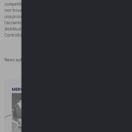
competitive, ossia in assenza di una previa comparazione di offerte
non trova riscontro nel dettato normativo, poiché in mancanza di
una procedura di gara, infatti, l’art. 113, comma 2, non prevede
l’accantonamento delle risorse e, conseguentemente, la relativa
distribuzione ( Sez. Controllo Veneto, delib. n. 301/2019/PAR; Sez.
Controllo Lombardia, delib. n. 185/2017/PAR).
News autorizzata da
Perksolution
MERCOLEDì 29 LUGLIO 2026