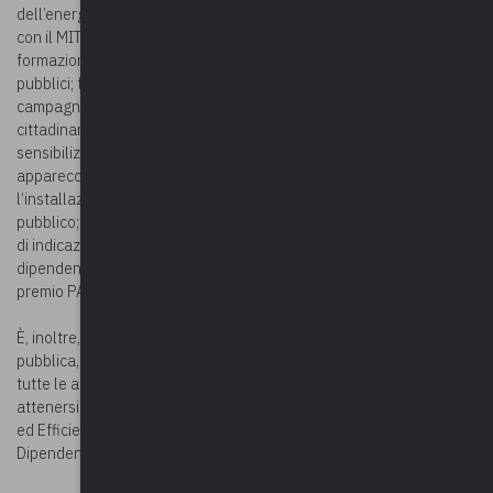
dell’energia, il Dipartimento della Funzione pubblica ha condiviso
con il MITE un pacchetto di dieci azioni per il settore pubblico:
formazione e campagna di sensibilizzazione per i dipendenti
pubblici; formazione specifica dei dirigenti; collaborazione a una
campagna di comunicazione e di informazione diretta alla
cittadinanza; collaborazione a una campagna di comunicazione e
sensibilizzazione nelle scuole; rinnovo di impianti e
apparecchiature; semplificazioni normative e incentivi per
l’installazione di impianti fotovoltaici nel patrimonio edilizio
pubblico; incentivazione delle comunità energetiche; inserimento
di indicazioni specifiche nel Codice di comportamento dei
dipendenti pubblici; incentivi e premialità per i dipendenti pubblici;
premio PA per l’uso efficiente dell’energia.
È, inoltre, in corso, da parte del Dipartimento della Funzione
pubblica, l’invio, in collaborazione con Formez PA, di una circolare a
tutte le amministrazioni pubbliche con la raccomandazione ad
attenersi alle indicazioni contenute nella pubblicazione “Risparmio
ed Efficienza energetica in Ufficio – Guida operativa per i
Dipendenti”, predisposta da ENEA.