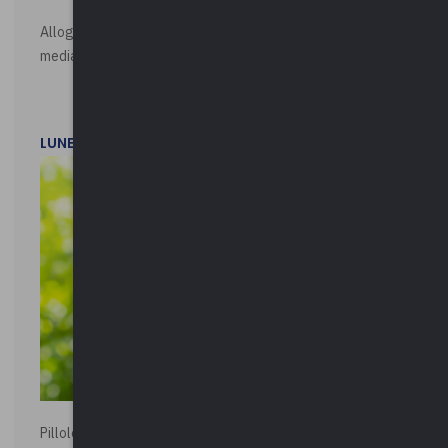
Alloggi di Edilizia Residenziale Pubblica - Vendita all'asta
mediante procedura asincrona telematica
LUNEDì 20 LUGLIO 2026
Pillole ambientali | 2026