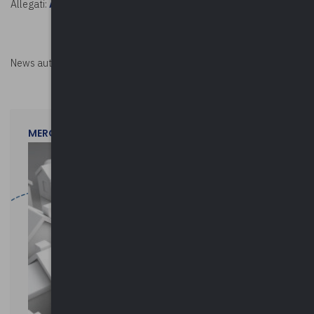
Allegati:
AZIONI PER IL RISPARMIO ENERGETICO
News autorizzata da
Perksolution
MERCOLEDì 29 LUGLIO 2026