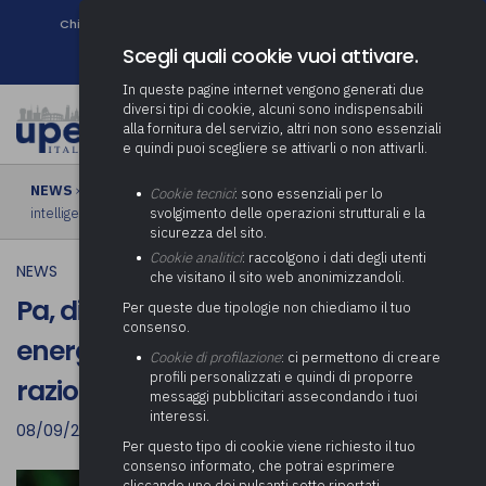
Chi siamo
Come associarsi
DURC e Tracciabilità
Contatti
search
Newsletter
Scegli quali cookie vuoi attivare.
In queste pagine internet vengono generati due
diversi tipi di cookie, alcuni sono indispensabili
alla fornitura del servizio, altri non sono essenziali
e quindi puoi scegliere se attivarli o non attivarli.
NEWS
› Pa, dieci azioni per il risparmio energetico e l’uso
Cookie tecnici
: sono essenziali per lo
intelligente e razionale dell’energia
svolgimento delle operazioni strutturali e la
sicurezza del sito.
Cookie analitici
: raccolgono i dati degli utenti
NEWS
che visitano il sito web anonimizzandoli.
Pa, dieci azioni per il risparmio
Per queste due tipologie non chiediamo il tuo
consenso.
energetico e l’uso intelligente e
Cookie di profilazione
: ci permettono di creare
profili personalizzati e quindi di proporre
razionale dell’energia
messaggi pubblicitari assecondando i tuoi
interessi.
08/09/2022
Per questo tipo di cookie viene richiesto il tuo
consenso informato, che potrai esprimere
cliccando uno dei pulsanti sotto riportati,