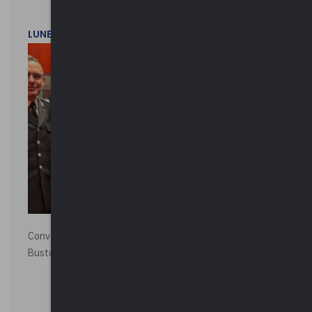
LUNEDì 1 DICEMBRE 2025
Convegno “La Polizia Locale per la sicurezza della città”,
Busto Arsizio