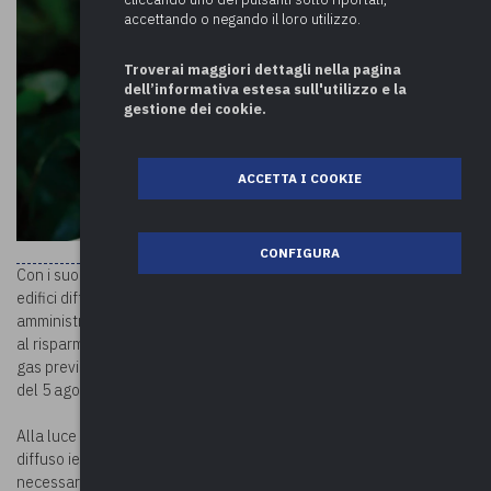
accettando o negando il loro utilizzo.
Troverai maggiori dettagli nella pagina
dell’informativa estesa sull'utilizzo e la
gestione dei cookie.
ACCETTA I COOKIE
CONFIGURA
Con i suoi 3,2 milioni di dipendenti, 32mila enti e circa 1,2 milioni di
edifici diffusi in modo capillare sul territorio nazionale, la Pubblica
amministrazione rappresenta un settore strategico per contribuire
al risparmio energetico e alle misure di riduzione del consumo di
gas previste dall’Unione europea con il Regolamento 2022/1369
del 5 agosto 2022.
Alla luce del Piano nazionale di contenimento dei consumi di gas
diffuso ieri dal Ministero per la Transizione ecologica e delle azioni
necessarie per la promozione di un uso intelligente e razionale