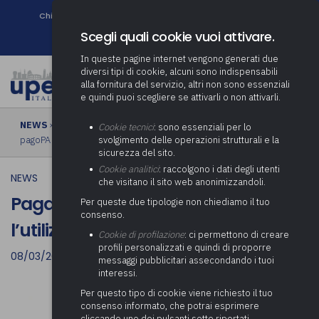
Chi siamo
Come associarsi
DURC e Tracciabilità
Contatti
search
Newsletter
Scegli quali cookie vuoi attivare.
In queste pagine internet vengono generati due
diversi tipi di cookie, alcuni sono indispensabili
alla fornitura del servizio, altri non sono essenziali
e quindi puoi scegliere se attivarli o non attivarli.
NEWS
› Pagamento TARI-TEFA mediante l’utilizzo della piattaforma
Cookie tecnici
: sono essenziali per lo
pagoPA
svolgimento delle operazioni strutturali e la
sicurezza del sito.
Cookie analitici
: raccolgono i dati degli utenti
NEWS
che visitano il sito web anonimizzandoli.
Pagamento TARI-TEFA mediante
Per queste due tipologie non chiediamo il tuo
consenso.
l’utilizzo della piattaforma pagoPA
Cookie di profilazione
: ci permettono di creare
profili personalizzati e quindi di proporre
08/03/2021
messaggi pubblicitari assecondando i tuoi
interessi.
Per questo tipo di cookie viene richiesto il tuo
consenso informato, che potrai esprimere
cliccando uno dei pulsanti sotto riportati,