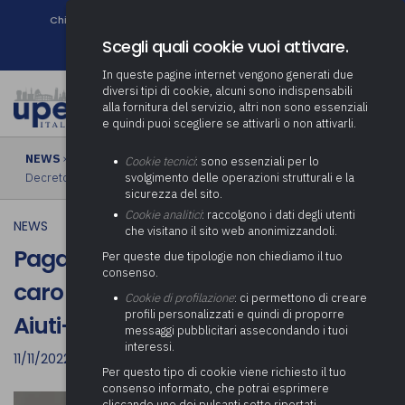
Chi siamo
Come associarsi
DURC e Tracciabilità
Contatti
search
Newsletter
Scegli quali cookie vuoi attivare.
In queste pagine internet vengono generati due
diversi tipi di cookie, alcuni sono indispensabili
alla fornitura del servizio, altri non sono essenziali
e quindi puoi scegliere se attivarli o non attivarli.
NEWS
› Pagato il terzo riparto del fondo caro bollette previsto dal
Cookie tecnici
: sono essenziali per lo
Decreto Aiuti-bis
svolgimento delle operazioni strutturali e la
sicurezza del sito.
Cookie analitici
: raccolgono i dati degli utenti
NEWS
che visitano il sito web anonimizzandoli.
Pagato il terzo riparto del fondo
Per queste due tipologie non chiediamo il tuo
consenso.
caro bollette previsto dal Decreto
Cookie di profilazione
: ci permettono di creare
profili personalizzati e quindi di proporre
Aiuti-bis
messaggi pubblicitari assecondando i tuoi
interessi.
11/11/2022
Per questo tipo di cookie viene richiesto il tuo
consenso informato, che potrai esprimere
cliccando uno dei pulsanti sotto riportati,