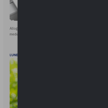
Alloggi di Edilizia Residenziale Pubblica - Vendita all'asta
mediante procedura asincrona telematica
LUNEDì 20 LUGLIO 2026