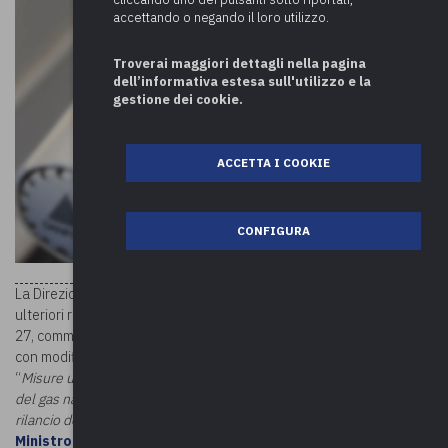
accettando o negando il loro utilizzo.
Troverai maggiori dettagli nella pagina
dell’informativa estesa sull'utilizzo e la
gestione dei cookie.
ACCETTA I COOKIE
CONFIGURA
La Direzione centrale della Finanza Locale rende noto che le
ulteriori risorse finanziarie stanziate per le finalità di cui all’articolo
27, comma 2, del decreto-legge 1° marzo 2022, n.17, convertito,
con modificazioni, dalla legge 27 aprile 2022, n. 34, recante
“
Misure urgenti per il contenimento dei costi dell’energia elettrica e
del gas naturale, per lo sviluppo delle energie rinnovabili e per il
rilancio delle politiche industriali
”, ripartite con
decreto del
Ministro dell’interno, di concerto con il Ministro