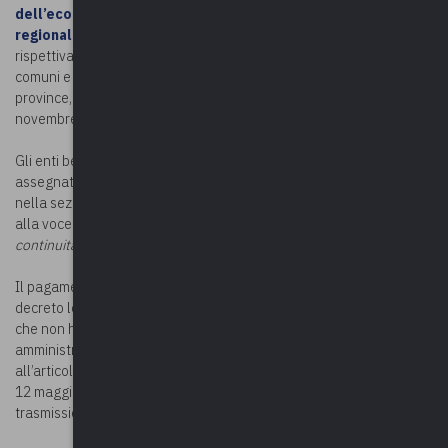
dell’economia e delle finanze e il Ministro per gli affari
regionali e le autonomie, del 27 settembre 2022
,
rispettivamente per complessivi euro 350 milioni in favore dei
comuni e 50 milioni in favore delle città metropolitane e delle
province, sono state erogate con provvedimento ministeriale del 7
novembre 2022.
Gli enti beneficiari possono visualizzare l’importo ad essi
assegnato sul sito della Direzione Centrale per la Finanza Locale
nella sezione “
Consulta le banche dati
” selezionando “
Pagamenti
”
alla voce di spettanza “
Fondo per gli enti locali per garantire la
continuità dei servizi
”.
Il pagamento è sospeso, ai sensi dell’articolo 161, comma 3, del
decreto legislativo 18 agosto 2000, n.267, nei confronti degli enti
che non hanno ancora trasmesso alla banca dati delle
amministrazioni pubbliche (BDAP) i documenti contabili di cui
all’articolo 1, del decreto del Ministro dell’economia e delle finanze
12 maggio 2016, ovvero per gli enti che non hanno adempiuto alla
trasmissione del questionario SOSE.