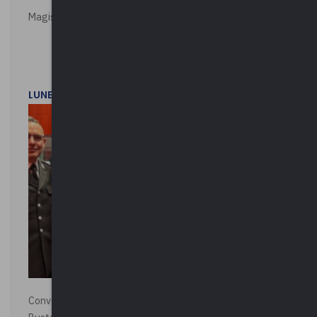
Magistratura e Costituzione. Le ragioni del SÌ e del NO
LUNEDì 1 DICEMBRE 2025
Convegno “La Polizia Locale per la sicurezza della città”,