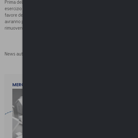
Prima della chiusura della contabilità finanziaria del corrente
esercizio finanziario verrà disposto un successivo pagamento a
favore degli enti locali che, entro e non oltre il 20 novembre 2022,
avranno provveduto a regolarizzare la propria posizione,
rimuovendo le cause di sospensione del pagamento.
News autorizzata da
Perksolution
MERCOLEDì 29 LUGLIO 2026