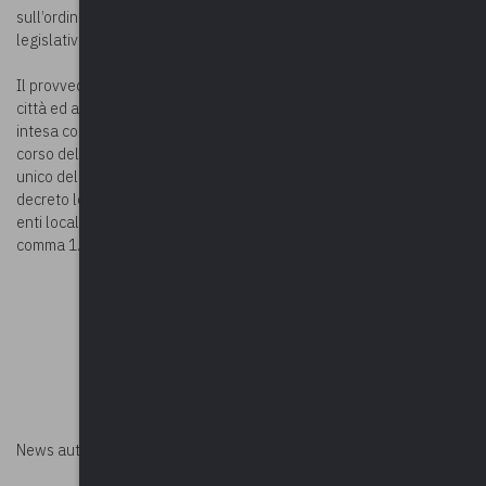
sull’ordinamento degli enti locali, approvato con decreto
legislativo 18 agosto 2000, n.267 (TUEL).
Il provvedimento è stato emanato sentita la Conferenza Stato-
città ed autonomie locali nella seduta del 30 maggio e previa
intesa con il Ministro dell’economia e delle finanze avvenuta nel
corso della stessa seduta. Ai sensi dell’art. 163, comma 3, del testo
unico delle leggi sull’ordinamento degli enti locali, approvato con
decreto legislativo 18 agosto 2000, n. 267, è autorizzato per gli
enti locali l’esercizio provvisorio del bilancio, sino alla data di cui al
comma 1.
News autorizzata da
Perksolution