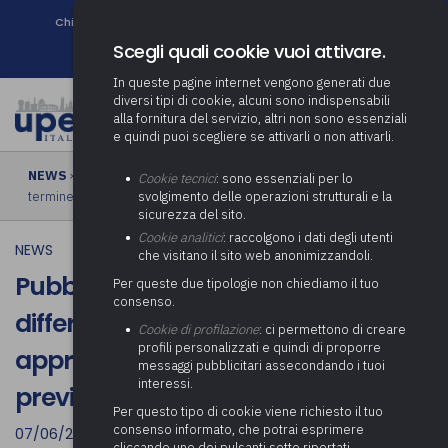
Chi siamo
Come associarsi
DURC e Tracciabilità
Contatti
search
Newsletter
Scegli quali cookie vuoi attivare.
In queste pagine internet vengono generati due
diversi tipi di cookie, alcuni sono indispensabili
alla fornitura del servizio, altri non sono essenziali
e quindi puoi scegliere se attivarli o non attivarli.
NEWS
› Pubblicato in G.U. il decreto che differisce al 31 luglio il
Cookie tecnici
: sono essenziali per lo
termine di approvazione del bilancio di previsione 2023/2025
svolgimento delle operazioni strutturali e la
sicurezza del sito.
Cookie analitici
: raccolgono i dati degli utenti
NEWS
che visitano il sito web anonimizzandoli.
Pubblicato in G.U. il decreto che
Per queste due tipologie non chiediamo il tuo
consenso.
differisce al 31 luglio il termine di
Cookie di profilazione
: ci permettono di creare
profili personalizzati e quindi di proporre
approvazione del bilancio di
messaggi pubblicitari assecondando i tuoi
interessi.
previsione 2023/2025
Per questo tipo di cookie viene richiesto il tuo
consenso informato, che potrai esprimere
07/06/2023
cliccando uno dei pulsanti sotto riportati,