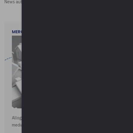
News autorizzata da
Perksolution
MERCOLEDì 29 LUGLIO 2026
Alloggi di Edilizia Residenziale Pubblica - Vendita all'asta
mediante procedura asincrona telematica