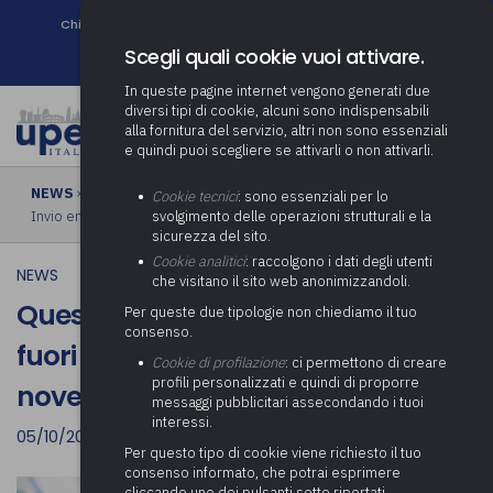
Chi siamo
Come associarsi
DURC e Tracciabilità
Contatti
search
Newsletter
Scegli quali cookie vuoi attivare.
In queste pagine internet vengono generati due
diversi tipi di cookie, alcuni sono indispensabili
alla fornitura del servizio, altri non sono essenziali
e quindi puoi scegliere se attivarli o non attivarli.
NEWS
› Questionario Corte Conti su debiti fuori bilancio 2021.
Cookie tecnici
: sono essenziali per lo
Invio entro il 10 novembre 2022
svolgimento delle operazioni strutturali e la
sicurezza del sito.
Cookie analitici
: raccolgono i dati degli utenti
NEWS
che visitano il sito web anonimizzandoli.
Questionario Corte Conti su debiti
Per queste due tipologie non chiediamo il tuo
consenso.
fuori bilancio 2021. Invio entro il 10
Cookie di profilazione
: ci permettono di creare
profili personalizzati e quindi di proporre
novembre 2022
messaggi pubblicitari assecondando i tuoi
interessi.
05/10/2022
Per questo tipo di cookie viene richiesto il tuo
consenso informato, che potrai esprimere
cliccando uno dei pulsanti sotto riportati,