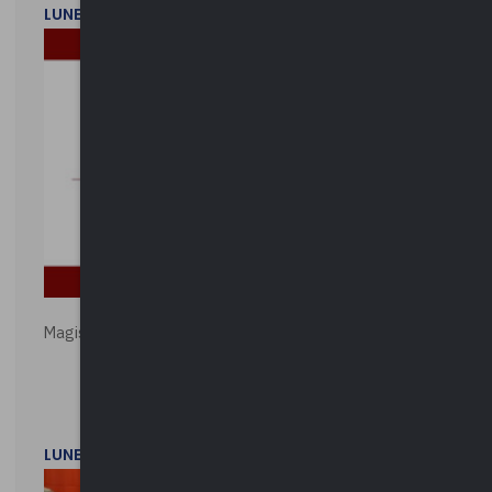
LUNEDì 2 FEBBRAIO 2026
Magistratura e Costituzione. Le ragioni del SÌ e del NO
LUNEDì 1 DICEMBRE 2025