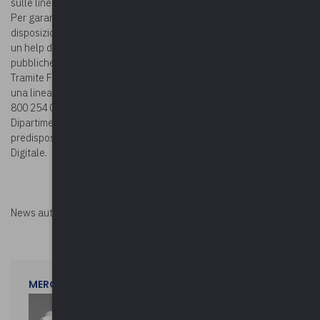
sulle linee guida per la certificazione verde).
Per garantire una corretta e omogena attuazione delle
disposizioni previste sono state messe in campo una serie di azioni:
un help desk Amica digitale, ovvero un servizio di assistenza alle
pubbliche amministrazioni sulle novità in vigore dal 15 ottobre.
Tramite FormezPA saranno disponibili due canali di comunicazione:
una linea telefonica dedicata attiva dal 13 ottobre (numero verde
800 254 009) e una mail ad hoc lavoropubblico@governo.it. Il
Dipartimento della Funzione pubblica ha previsto anche la
predisposizione di FAQ che saranno pubblicate sul sito Linea Amica
Digitale.
News autorizzata da
Perksolution
MERCOLEDì 29 LUGLIO 2026