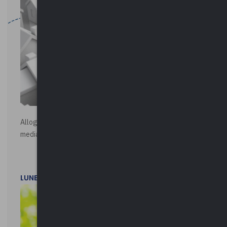
Alloggi di Edilizia Residenziale Pubblica - Vendita all'asta
mediante procedura asincrona telematica
LUNEDì 20 LUGLIO 2026