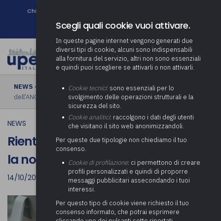
Chi siamo
Come associarsi
DURC e Tracciabilità
Contatti
search
Newsletter
Scegli quali cookie vuoi attivare.
In queste pagine internet vengono generati due
diversi tipi di cookie, alcuni sono indispensabili
alla fornitura del servizio, altri non sono essenziali
e quindi puoi scegliere se attivarli o non attivarli.
NEWS
› Rientro in presenza dipendenti PA, la nota di lettura
Cookie tecnici
: sono essenziali per lo
dell’ANCi
svolgimento delle operazioni strutturali e la
sicurezza del sito.
Cookie analitici
: raccolgono i dati degli utenti
NEWS
che visitano il sito web anonimizzandoli.
Rientro in presenza dipendenti PA,
Per queste due tipologie non chiediamo il tuo
consenso.
la nota di lettura dell’ANCi
Cookie di profilazione
: ci permettono di creare
profili personalizzati e quindi di proporre
14/10/2021
messaggi pubblicitari assecondando i tuoi
interessi.
Per questo tipo di cookie viene richiesto il tuo
consenso informato, che potrai esprimere
cliccando uno dei pulsanti sotto riportati,