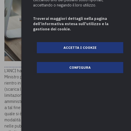
accettando o negando il loro utilizzo.
Troverai maggiori dettagli nella pagina
dell’informativa estesa sull'utilizzo e la
gestione dei cookie.
ACCETTA I COOKIE
CONFIGURA
nota di lettura
L’ANCI ha pubblicato la
relativa al “Decreto del
Ministro per la Pubblica Amministrazione sulle modalità per il
rientro in presenza dei lavoratori delle pubbliche amministrazioni”
(scarica le slide). Il Governo ha ritenuto di superare le misure di
limitazione delle presenze del personale delle pubbliche
amministrazioni sul luogo di lavoro (smart working emergenziale) e
a tal fine è stato adottato, il 24 settembre 2021, un DPCM con il
quale si è stabilito che, a decorrere dal 15 ottobre 2021, la
modalità ordinaria di svolgimento della prestazione lavorativa
nelle pubbliche amministrazioni sarà quella in presenza (Dpcm