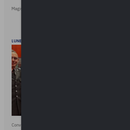
Magistratura e Costituzione. Le ragioni del SÌ e del NO
LUNEDì 1 DICEMBRE 2025
Convegno “La Polizia Locale per la sicurezza della città”,