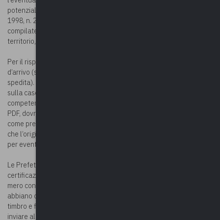
potenzialmente titolo, ai sensi dell’art. 1 della Legge 23 luglio
1998, n. 251, devono trasmettere le certificazioni debitamente
compilate e sottoscritte, alle Prefetture-UTG competenti per
territorio, entro il 3 aprile 2023.
Per il rispetto del predetto termine verrà presa in esame la data
d’arrivo (se consegnata a mano) o quella del timbro postale (se
spedita). È possibile inviare la certificazione di che trattasi anche
sulla casella di posta certificata elettronica della Prefettura-UTG
competente per territorio. In questo caso il certificato, in formato
PDF, dovrà recare la firma autografa del Responsabile del Servizio
come previsto nell’allegato modello di certificazione. Resta inteso
che l’originale del certificato dovrà essere conservato ed esibito
per eventuali verifiche.
Le Prefetture-UTG provvederanno a raccogliere tutte le
certificazioni trasmesse dagli enti richiedenti e ad effettuare un
mero controllo formale, ovvero verificare che gli enti stessi
abbiano compilato in tutte le parti il certificato, abbiano apposto il
timbro e firmato la certificazione. Le Prefetture-UTG dovranno
inviare al Ministero dell’Interno, entro il 31 maggio 2023, le