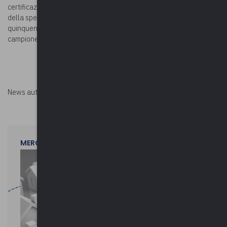
certificazioni trasmesse dagli enti. Gli originali dei giustificativi
della spesa dovranno essere conservati dall’ente per un
quinquennio e rimanere a disposizione per eventuali controlli a
campione.
News autorizzata da
Perksolution
MERCOLEDì 29 LUGLIO 2026