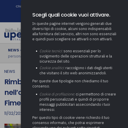
Chi siamo
Come associarsi
DURC e Tracciabilità
Contatti
search
Newsletter
Scegli quali cookie vuoi attivare.
In queste pagine internet vengono generati due
diversi tipi di cookie, alcuni sono indispensabili
alla fornitura del servizio, altri non sono essenziali
e quindi puoi scegliere se attivarli o non attivarli.
NEWS
› Rimborso spesa sostenuta nell’anno 2022 per il
Cookie tecnici
: sono essenziali per lo
personale ex Fime e Insud. Contributo anno 2023
svolgimento delle operazioni strutturali e la
sicurezza del sito.
Cookie analitici
: raccolgono i dati degli utenti
NEWS
che visitano il sito web anonimizzandoli.
Rimborso spesa sostenuta
Per queste due tipologie non chiediamo il tuo
consenso.
nell’anno 2022 per il personale ex
Cookie di profilazione
: ci permettono di creare
profili personalizzati e quindi di proporre
Fime e Insud. Contributo anno 2023
messaggi pubblicitari assecondando i tuoi
interessi.
11/02/2023
Per questo tipo di cookie viene richiesto il tuo
consenso informato, che potrai esprimere
cliccando uno dei pulsanti sotto riportati,