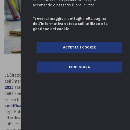
accettando o negando il loro utilizzo.
Troverai maggiori dettagli nella pagina
dell’informativa estesa sull'utilizzo e la
gestione dei cookie.
ACCETTA I COOKIE
CONFIGURA
La Direzione centrale della Finanza locale del Ministero
dell’Interno, con la
Circolare DAIT n. 16 del 10 febbraio
2023
stabilisce criteri, tempi e modalità per la richiesta di rimborso
delle spese sostenute nell’anno 2022 per il personale assunto ex
Fime e Insud. A tal fine, è stato predisposto l’allegato
modello di
certificazione
che dovrà essere compilato e trasmesso da parte
degli Enti Locali nonché da tutte le Amministrazioni statali, anche
ad ordinamento autonomo, e da altre Amministrazioni ed Enti
pubblici non economici, aventi titolo. Per la definizione e
l’eventuale erogazione del contributo, gli enti aventi