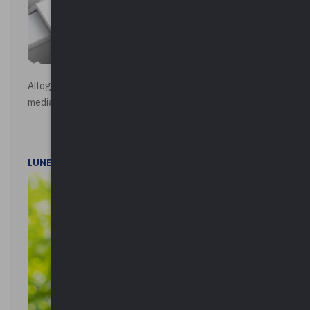
Alloggi di Edilizia Residenziale Pubblica - Vendita all'asta
mediante procedura asincrona telematica
LUNEDì 20 LUGLIO 2026