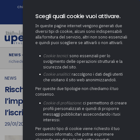
Chi siamo
Come associarsi
DURC e Tracciabilità
Contatti
search
Newsletter
Scegli quali cookie vuoi attivare.
In queste pagine internet vengono generati due
diversi tipi di cookie, alcuni sono indispensabili
alla fornitura del servizio, altri non sono essenziali
e quindi puoi scegliere se attivarli o non attivarli.
NEWS
› Rischio infiltrazioni mafiose: l’imprenditore è tenuto a
Cookie tecnici
: sono essenziali per lo
richiedere l’iscrizione alla white list
svolgimento delle operazioni strutturali e la
sicurezza del sito.
Cookie analitici
: raccolgono i dati degli utenti
NEWS
che visitano il sito web anonimizzandoli.
Rischio infiltrazioni mafiose:
Per queste due tipologie non chiediamo il tuo
consenso.
l’imprenditore è tenuto a richiedere
Cookie di profilazione
: ci permettono di creare
profili personalizzati e quindi di proporre
l’iscrizione alla white list
messaggi pubblicitari assecondando i tuoi
interessi.
29/01/2023
Per questo tipo di cookie viene richiesto il tuo
consenso informato, che potrai esprimere
cliccando uno dei pulsanti sotto riportati,