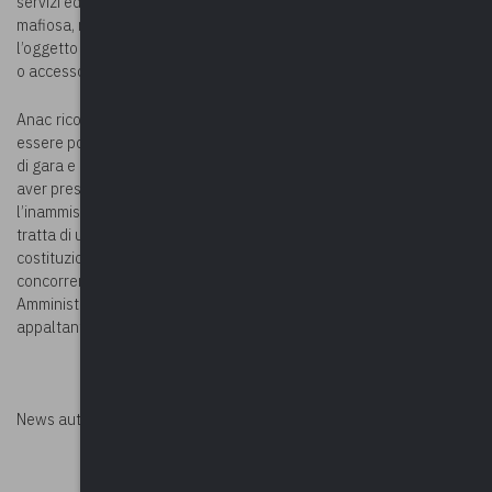
servizi ed esecutori di lavori non soggetti a tentativi di infiltrazione
mafiosa, nei casi in cui le attività maggiormente esposte non siano
l’oggetto principale della gara ma costituiscano attività secondarie
o accessorie alla prestazione oggetto dell’appalto.
Anac
ricorda che il requisito dell’iscrizione alle white list deve
essere posseduto al momento della partecipazione alla procedura
di gara e che la mancata iscrizione (o la mancata dichiarazione di
aver presentato idonea domanda di iscrizione) determina
l’inammissibilità dell’impresa e la sua esclusione dalla gara. Si
tratta di un requisito a presidio di diritti e principi di ordine
costituzionale, come la salvaguardia dell’ordine pubblico, della
concorrenza e del buon andamento della Pubblica
Amministrazione e non può essere derogato dalla stazione
appaltante nell’elaborazione dei documenti di gara.
News autorizzata da
Perksolution