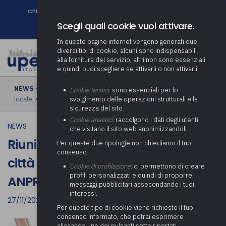
Chi siamo
Come associarsi
DURC e Tracciabilità
Contatti
search
Newsletter
Scegli quali cookie vuoi attivare.
In queste pagine internet vengono generati due
diversi tipi di cookie, alcuni sono indispensabili
alla fornitura del servizio, altri non sono essenziali
e quindi puoi scegliere se attivarli o non attivarli.
NEWS
› Riunione della Conferenza Stato-città in materia di finanza
Cookie tecnici
: sono essenziali per lo
locale, ANPR e attività commerciali
svolgimento delle operazioni strutturali e la
sicurezza del sito.
Cookie analitici
: raccolgono i dati degli utenti
NEWS
che visitano il sito web anonimizzandoli.
Riunione della Conferenza Stato-
Per queste due tipologie non chiediamo il tuo
consenso.
città in materia di finanza locale,
Cookie di profilazione
: ci permettono di creare
profili personalizzati e quindi di proporre
ANPR e attività commerciali
messaggi pubblicitari assecondando i tuoi
interessi.
27/11/2023
Per questo tipo di cookie viene richiesto il tuo
consenso informato, che potrai esprimere
cliccando uno dei pulsanti sotto riportati,