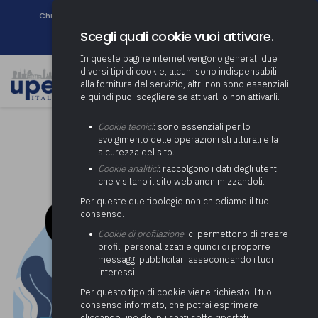
Chi siamo
Come associarsi
DURC e Tracciabilità
Contatti
search
Newsletter
Scegli quali cookie vuoi attivare.
In queste pagine internet vengono generati due
diversi tipi di cookie, alcuni sono indispensabili
alla fornitura del servizio, altri non sono essenziali
e quindi puoi scegliere se attivarli o non attivarli.
Cookie tecnici
: sono essenziali per lo
svolgimento delle operazioni strutturali e la
sicurezza del sito.
Cookie analitici
: raccolgono i dati degli utenti
che visitano il sito web anonimizzandoli.
Per queste due tipologie non chiediamo il tuo
consenso.
Cookie di profilazione
: ci permettono di creare
profili personalizzati e quindi di proporre
messaggi pubblicitari assecondando i tuoi
interessi.
Per questo tipo di cookie viene richiesto il tuo
consenso informato, che potrai esprimere
cliccando uno dei pulsanti sotto riportati,